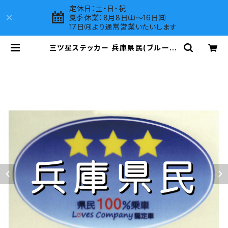
定休日：土・日・祝
夏季休業：8月8日㈯～16日㈰
17日㈪より通常営業いたいします
三ツ星ステッカー 兵庫県民(ブルー) |
LOVES COMPANY SHOP