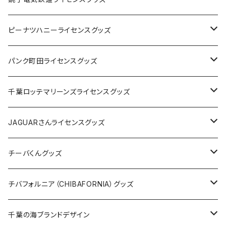
キャップ
ステッカー
ピーナツハニーライセンスグッズ
ステッカー
缶バッジ
Tシャツ
パンク町田ライセンスグッズ
缶バッジ
アクリルキーホルダー
キャップ
Tシャツ
千葉ロッテマリーンズライセンスグッズ
ホテルキーホルダー
ホテルキーホルダー
バッグ
キャップ
ステッカー
JAGUARさんライセンスグッズ
ステッカー
クリアファイル
ステッカー
バッグ
缶バッジ
Tシャツ
チーバくんグッズ
ステッカー大
缶バッジ32mm
Tシャツ
缶バッジ
ステッカー
エコバッグ
ステッカー
Tシャツ
チバフォルニア（CHIBAFORNIA）グッズ
選手ステッカー
缶バッジ54mm
キャップ
キーホルダー
缶バッジ
JAGUARさんコラボグッズ
缶バッジ
キャップ
Tシャツ
千葉の海ブランドデザイン