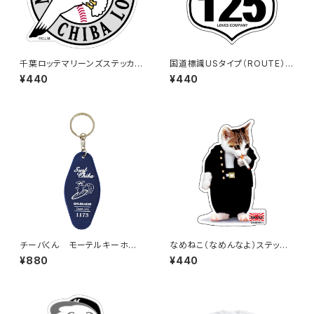
千葉ロッテマリーンズステッカー
国道標識USタイプ（ROUTE）ス
15
テッカー 125号線（ホワイト）
¥440
¥440
チーバくん モーテルキーホル
なめねこ（なめんなよ）ステッカ
ダー design3
ー E-2
¥880
¥440