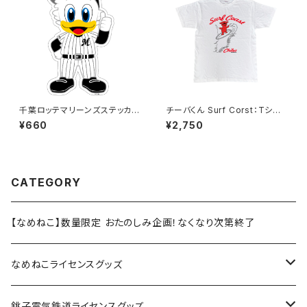
千葉ロッテマリーンズステッカー
チーバくん Surf Corst：Tシャ
13（大）
ツ（White）
¥660
¥2,750
CATEGORY
【なめねこ】数量限定 おたのしみ企画！なくなり次第終了
なめねこライセンスグッズ
Tシャツ
銚子電気鉄道ライセンスグッズ