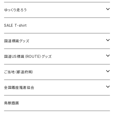
選手缶バッジ54mm
Tシャツ
トートバッグ
クリアファイル
キーホルダー
サコッシュ
クリアファイル
エコバッグ
キャップ
Tシャツ
ゆっくり走ろう
ステッカー
ランチバッグ
クリアファイル
ホテルキーホルダー
マスク
ステッカー
ステッカー
キャップ
Tシャツ
SALE T-shirt
エコバッグ
モーテルキーホルダー
エコバッグ
モーテルキーホルダー
ホテルキーホルダー
ステッカー
ステッカー
国道標識グッズ
トートバッグ
千葉ロッテマリーンズコラボ
ホテルキーホルダー
ホテルキーホルダー
ステッカー
国道US標識（ROUTE）グッズ
国道0～99号線
トートバッグ
Tシャツ
ステッカー
ご当地（都道府県）
国道100～199号線
ROUTE 0～99号線
キャップ
Tシャツ
北海道
全国着座推進協会
国道200～299号線
ROUTE100～199号線
ROUTE 0～99号線
キャップ
青森県
ステッカー
鳥獣戯画