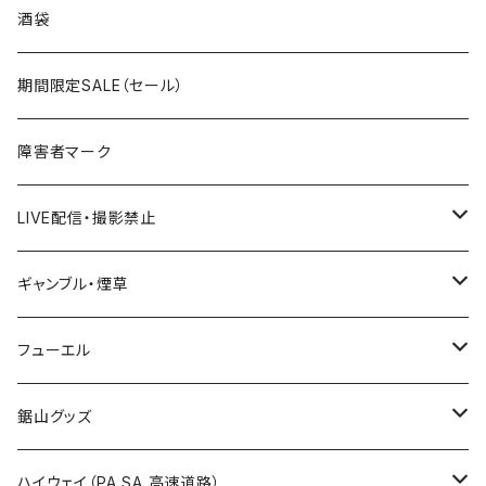
国道300～399号線
ROUTE200～299号線
ROUTE 100～199号線
ROUTE 0～99号線
岩手県
酒袋
国道400～499号線
ROUTE300～399号線
ROUTE 200～299号線
ROUTE 100～199号線
宮城県
期間限定SALE（セール）
国道500～599号線
ROUTE400～499号線
ROUTE 300～399号線
ROUTE 200～299号線
秋田県
障害者マーク
国道600～699号線
ROUTE500～599号線
ROUTE 400～499号線
ROUTE 300～399号線
Tシャツ
山形県
LIVE配信・撮影禁止
国道700～799号線
ROUTE600～699号線
ROUTE 500～599号線
ROUTE 400～499号線
ステッカー
福島県
LIVE配信禁止
ギャンブル・煙草
国道800～899号線
ROUTE700～799号線
ROUTE 600～699号線
ROUTE 500～599号線
茨城県
撮影禁止
ホテルキーホルダー
フューエル
国道900～1000号線
ROUTE800～899号線
ROUTE 700～799号線
ROUTE 600～699号線
栃木県
たばこ・禁煙ステッカー
ステッカー
鋸山グッズ
ROUTE900～1000号線
ROUTE 800～899号線
ROUTE 700～799号線
群馬県
Tシャツ
ハイウェイ（PA SA 高速道路）