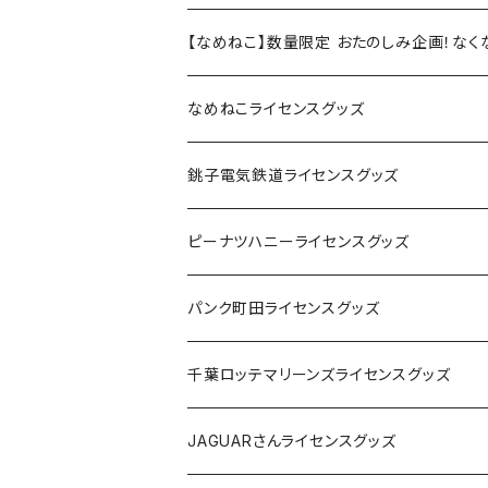
【なめねこ】数量限定 おたのしみ企画！な
なめねこライセンスグッズ
Tシャツ
銚子電気鉄道ライセンスグッズ
キャップ
ステッカー
ピーナツハニーライセンスグッズ
ステッカー
缶バッジ
Tシャツ
パンク町田ライセンスグッズ
缶バッジ
アクリルキーホルダー
キャップ
Tシャツ
千葉ロッテマリーンズライセンスグッズ
ホテルキーホルダー
ホテルキーホルダー
バッグ
キャップ
ステッカー
JAGUARさんライセンスグッズ