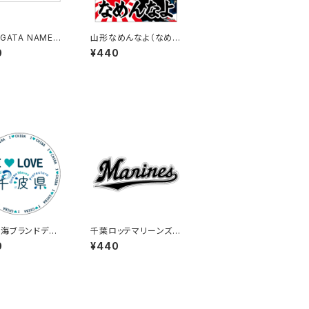
GATA NAMEN
山形なめんなよ（なめね
O（なめねこ）ご当
こ）ご当地ステッカー A-
0
¥440
ッカー B-6
18
海ブランドデザ
千葉ロッテマリーンズス
ステッカー3
テッカー16
0
¥440