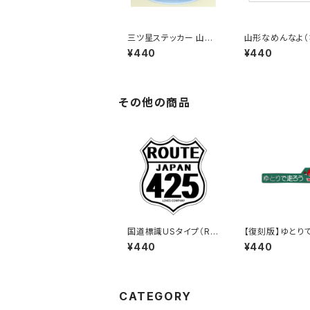
三ツ星ステッカー 山形
山形なめんなよ
県民(ブルー)
こ）ご当地ステッカ
¥440
¥440
3
その他の商品
国道標識USタイプ（RO
【復刻版】ゆとり
UTE）ステッカー 425
う秋田県（緑）：
¥440
¥440
号線（ホワイト）
ー
CATEGORY