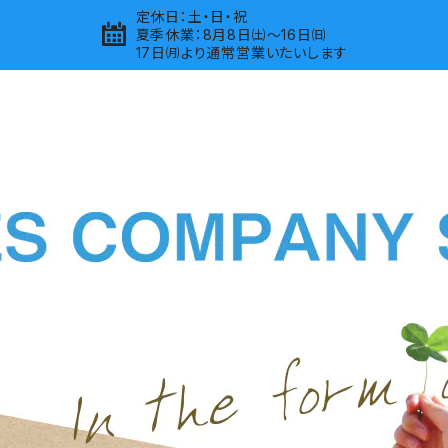
定休日：土・日・祝
夏季休業：8月8日㈯～16日㈰
17日㈪より通常営業いたいします