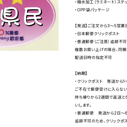
・撥水加工（ラミネート）ステ
・OPP袋パッケージ
【発送】ご注文から3〜5営業
・日本郵便クリックポスト
・普通郵便（ご注意）追跡不
複数お買い上げの場合、同梱
配送日時の指定不可
【納期】
・クリックポスト 発送から1
ご不在で郵便受けに入らない
持ち帰りから2週間で返送と
いします。
・普通郵便 発送から2日〜
追跡不可のため、クリックポ