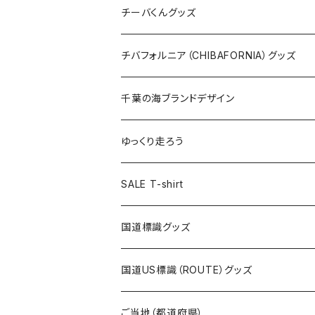
ステッカー
クリアファイル
ステッカー
バッグ
缶バッジ
Tシャツ
チーバくんグッズ
ステッカー大
缶バッジ32mm
Tシャツ
缶バッジ
ステッカー
エコバッグ
ステッカー
Tシャツ
チバフォルニア（CHIBAFORNIA）グッズ
選手ステッカー
缶バッジ54mm
キャップ
キーホルダー
缶バッジ
JAGUARさんコラボグッズ
缶バッジ
キャップ
Tシャツ
千葉の海ブランドデザイン
選手缶バッジ54mm
Tシャツ
トートバッグ
クリアファイル
キーホルダー
サコッシュ
クリアファイル
エコバッグ
キャップ
Tシャツ
ゆっくり走ろう
ステッカー
ランチバッグ
クリアファイル
ホテルキーホルダー
マスク
ステッカー
ステッカー
キャップ
Tシャツ
SALE T-shirt
エコバッグ
モーテルキーホルダー
エコバッグ
モーテルキーホルダー
ホテルキーホルダー
ステッカー
ステッカー
国道標識グッズ
トートバッグ
千葉ロッテマリーンズコラボ
ホテルキーホルダー
ホテルキーホルダー
ステッカー
国道US標識（ROUTE）グッズ
国道0～99号線
トートバッグ
Tシャツ
ステッカー
ご当地（都道府県）