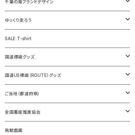
キャップ
キーホルダー
缶バッジ
JAGUARさんコラボグッズ
缶バッジ
キャップ
Tシャツ
千葉の海ブランドデザイン
選手缶バッジ54mm
Tシャツ
トートバッグ
クリアファイル
キーホルダー
サコッシュ
クリアファイル
エコバッグ
キャップ
Tシャツ
ゆっくり走ろう
ステッカー
ランチバッグ
クリアファイル
ホテルキーホルダー
マスク
ステッカー
ステッカー
キャップ
Tシャツ
SALE T-shirt
エコバッグ
モーテルキーホルダー
エコバッグ
モーテルキーホルダー
ホテルキーホルダー
ステッカー
ステッカー
国道標識グッズ
トートバッグ
千葉ロッテマリーンズコラボ
ホテルキーホルダー
ホテルキーホルダー
ステッカー
国道US標識（ROUTE）グッズ
国道0～99号線
トートバッグ
Tシャツ
ステッカー
ご当地（都道府県）
国道100～199号線
ROUTE 0～99号線
キャップ
Tシャツ
北海道
全国着座推進協会
国道200～299号線
ROUTE100～199号線
ROUTE 0～99号線
キャップ
青森県
ステッカー
鳥獣戯画