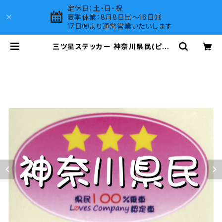
定休日：土・日・祝
夏季休業：8月8日㈯～16日㈰
17日㈪より通常営業いたいします
三ツ星ステッカー 神奈川県民(ピン
ク) | LOVES COMPANY SHOP