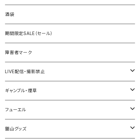
国道300～399号線
ROUTE200～299号線
ROUTE 100～199号線
ROUTE 0～99号線
岩手県
酒袋
国道400～499号線
ROUTE300～399号線
ROUTE 200～299号線
ROUTE 100～199号線
宮城県
期間限定SALE（セール）
国道500～599号線
ROUTE400～499号線
ROUTE 300～399号線
ROUTE 200～299号線
秋田県
障害者マーク
国道600～699号線
ROUTE500～599号線
ROUTE 400～499号線
ROUTE 300～399号線
Tシャツ
山形県
LIVE配信・撮影禁止
国道700～799号線
ROUTE600～699号線
ROUTE 500～599号線
ROUTE 400～499号線
ステッカー
福島県
LIVE配信禁止
ギャンブル・煙草
国道800～899号線
ROUTE700～799号線
ROUTE 600～699号線
ROUTE 500～599号線
茨城県
撮影禁止
ホテルキーホルダー
フューエル
国道900～1000号線
ROUTE800～899号線
ROUTE 700～799号線
ROUTE 600～699号線
栃木県
たばこ・禁煙ステッカー
ステッカー
鋸山グッズ
ROUTE900～1000号線
ROUTE 800～899号線
ROUTE 700～799号線