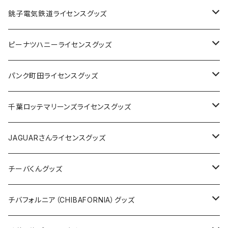
Tシャツ
銚子電気鉄道ライセンスグッズ
キャップ
ステッカー
ピーナツハニーライセンスグッズ
ステッカー
缶バッジ
Tシャツ
パンク町田ライセンスグッズ
缶バッジ
アクリルキーホルダー
キャップ
Tシャツ
千葉ロッテマリーンズライセンスグッズ
ホテルキーホルダー
ホテルキーホルダー
バッグ
キャップ
ステッカー
JAGUARさんライセンスグッズ
ステッカー
クリアファイル
ステッカー
バッグ
缶バッジ
Tシャツ
チーバくんグッズ
ステッカー大
缶バッジ32mm
Tシャツ
缶バッジ
ステッカー
エコバッグ
ステッカー
Tシャツ
チバフォルニア（CHIBAFORNIA）グッズ
選手ステッカー
缶バッジ54mm