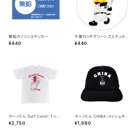
無鉛ガソリンステッカー
千葉ロッテマリーンズステッカー
8
¥440
¥440
チーバくん Surf Corst：Tシャ
チーバくん CHIBA：メッシュキャ
ツ（White）
ップ（ブラック）
¥2,750
¥1,980