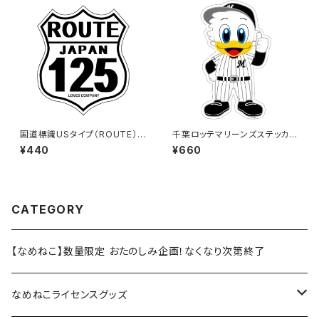
国道標識USタイプ（ROUTE）ス
千葉ロッテマリーンズステッカー
テッカー 125号線（ホワイト）
13（大）
¥440
¥660
CATEGORY
【なめねこ】数量限定 おたのしみ企画！なくなり次第終了
なめねこライセンスグッズ