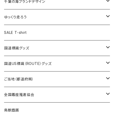
キャップ
キーホルダー
缶バッジ
JAGUARさんコラボグッズ
缶バッジ
キャップ
Tシャツ
千葉の海ブランドデザイン
選手缶バッジ54mm
Tシャツ
トートバッグ
クリアファイル
キーホルダー
サコッシュ
クリアファイル
エコバッグ
キャップ
Tシャツ
ゆっくり走ろう
ステッカー
ランチバッグ
クリアファイル
ホテルキーホルダー
マスク
ステッカー
ステッカー
キャップ
Tシャツ
SALE T-shirt
エコバッグ
モーテルキーホルダー
エコバッグ
モーテルキーホルダー
ホテルキーホルダー
ステッカー
ステッカー
国道標識グッズ
トートバッグ
千葉ロッテマリーンズコラボ
ホテルキーホルダー
ホテルキーホルダー
ステッカー
国道US標識（ROUTE）グッズ
国道0～99号線
トートバッグ
Tシャツ
ステッカー
ご当地（都道府県）
国道100～199号線
ROUTE 0～99号線
キャップ
Tシャツ
北海道
全国着座推進協会
国道200～299号線
ROUTE100～199号線
ROUTE 0～99号線
キャップ
青森県
ステッカー
鳥獣戯画