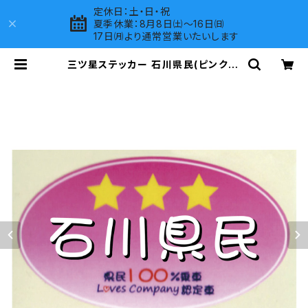
定休日：土・日・祝
夏季休業：8月8日㈯～16日㈰
17日㈪より通常営業いたいします
三ツ星ステッカー 石川県民(ピンク) |
LOVES COMPANY SHOP