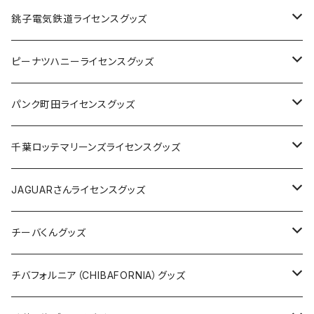
Tシャツ
銚子電気鉄道ライセンスグッズ
キャップ
ステッカー
ピーナツハニーライセンスグッズ
ステッカー
缶バッジ
Tシャツ
パンク町田ライセンスグッズ
缶バッジ
アクリルキーホルダー
キャップ
Tシャツ
千葉ロッテマリーンズライセンスグッズ
ホテルキーホルダー
ホテルキーホルダー
バッグ
キャップ
ステッカー
JAGUARさんライセンスグッズ
ステッカー
クリアファイル
ステッカー
バッグ
缶バッジ
Tシャツ
チーバくんグッズ
ステッカー大
缶バッジ32mm
Tシャツ
缶バッジ
ステッカー
エコバッグ
ステッカー
Tシャツ
チバフォルニア（CHIBAFORNIA）グッズ
選手ステッカー
缶バッジ54mm