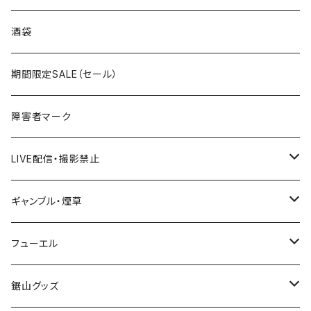
国道300～399号線
ROUTE200～299号線
ROUTE 100～199号線
ROUTE 0～99号線
岩手県
酒袋
国道400～499号線
ROUTE300～399号線
ROUTE 200～299号線
ROUTE 100～199号線
宮城県
期間限定SALE（セール）
国道500～599号線
ROUTE400～499号線
ROUTE 300～399号線
ROUTE 200～299号線
秋田県
障害者マーク
国道600～699号線
ROUTE500～599号線
ROUTE 400～499号線
ROUTE 300～399号線
Tシャツ
山形県
LIVE配信・撮影禁止
国道700～799号線
ROUTE600～699号線
ROUTE 500～599号線
ROUTE 400～499号線
ステッカー
福島県
LIVE配信禁止
ギャンブル・煙草
国道800～899号線
ROUTE700～799号線
ROUTE 600～699号線
ROUTE 500～599号線
茨城県
撮影禁止
ホテルキーホルダー
フューエル
国道900～1000号線
ROUTE800～899号線
ROUTE 700～799号線
ROUTE 600～699号線
栃木県
たばこ・禁煙ステッカー
ステッカー
鋸山グッズ
ROUTE900～1000号線
ROUTE 800～899号線
ROUTE 700～799号線