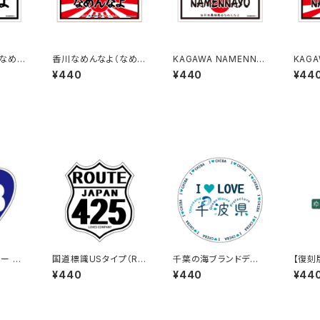
（なめね
香川なめんなよ（なめね
KAGAWA NAMENNA
KAGA
ー B-
こ）ご当地ステッカー B-
YO（なめねこ）ご当地ス
YO（
¥440
¥440
¥44
4
テッカー B-5
テッカー
ー 41
国道標識USタイプ（RO
千葉の海ブランドデザ
【復刻
UTE）ステッカー 425
イン：ステッカー3
う秋田
¥440
¥440
¥44
号線（ホワイト）
ー