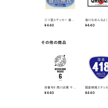
三ツ星ステッカー 香川
香川なめんなよ
県民(ブルー)
こ）ご当地ステッカ
¥440
¥440
3
その他の商品
背番号6 西川史礁 千葉
国道標識ステッカ
ロッテマリーンズ 選手
8号線
¥440
¥440
ステッカー（ホワイトB)