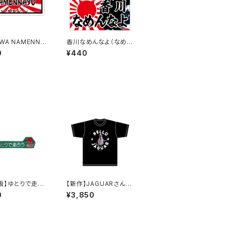
WA NAMENNA
香川なめんなよ（なめね
なめねこ）ご当地ス
こ）ご当地ステッカー A-
0
¥440
 B-6
18
版】ゆとりで走ろ
【新作】JAGUARさん
県（緑）：ステッカ
Tシャツ（HELLO JAG
0
¥3,850
UAR）Black