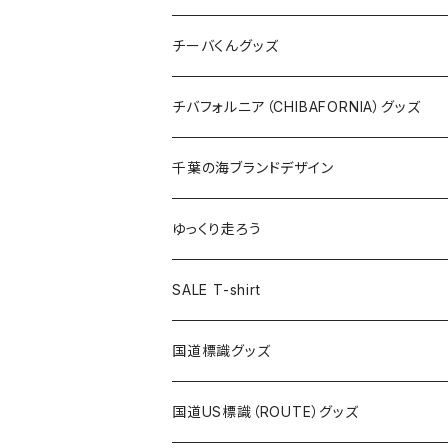
ステッカー
クリアファイル
ステッカー
バッグ
缶バッジ
Tシャツ
チーバくんグッズ
ステッカー大
缶バッジ32mm
Tシャツ
缶バッジ
ステッカー
エコバッグ
ステッカー
Tシャツ
チバフォルニア（CHIBAFORNIA）グッズ
選手ステッカー
缶バッジ54mm
キャップ
キーホルダー
缶バッジ
JAGUARさんコラボグッズ
缶バッジ
キャップ
Tシャツ
千葉の海ブランドデザイン
選手缶バッジ54mm
Tシャツ
トートバッグ
クリアファイル
キーホルダー
サコッシュ
クリアファイル
エコバッグ
キャップ
Tシャツ
ゆっくり走ろう
ステッカー
ランチバッグ
クリアファイル
ホテルキーホルダー
マスク
ステッカー
ステッカー
キャップ
Tシャツ
SALE T-shirt
エコバッグ
モーテルキーホルダー
エコバッグ
モーテルキーホルダー
ホテルキーホルダー
ステッカー
ステッカー
国道標識グッズ
トートバッグ
千葉ロッテマリーンズコラボ
ホテルキーホルダー
ホテルキーホルダー
ステッカー
国道US標識（ROUTE）グッズ