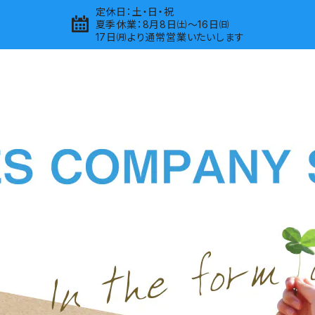
定休日：土・日・祝
夏季休業：8月8日㈯～16日㈰
17日㈪より通常営業いたいします