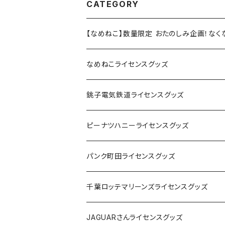
CATEGORY
【なめねこ】数量限定 おたのしみ企画！な
なめねこライセンスグッズ
Tシャツ
銚子電気鉄道ライセンスグッズ
キャップ
ステッカー
ピーナツハニーライセンスグッズ
ステッカー
缶バッジ
Tシャツ
パンク町田ライセンスグッズ
缶バッジ
アクリルキーホルダー
キャップ
Tシャツ
千葉ロッテマリーンズライセンスグッズ
ホテルキーホルダー
ホテルキーホルダー
バッグ
キャップ
ステッカー
JAGUARさんライセンスグッズ