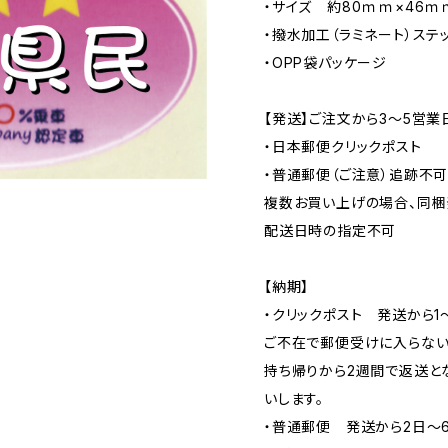
・サイズ 約80ｍｍ×46ｍ
・撥水加工（ラミネート）ステ
・OPP袋パッケージ
【発送】ご注文から3〜5営業
・日本郵便クリックポスト
・普通郵便（ご注意）追跡不
複数お買い上げの場合、同梱
配送日時の指定不可
【納期】
・クリックポスト 発送から1
ご不在で郵便受けに入らない
持ち帰りから2週間で返送と
いします。
・普通郵便 発送から2日〜