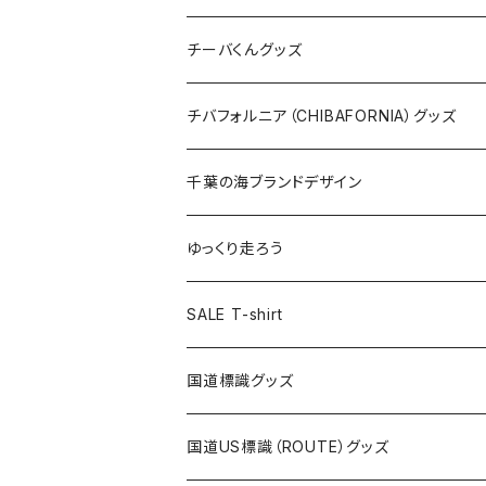
ステッカー
クリアファイル
ステッカー
バッグ
缶バッジ
Tシャツ
チーバくんグッズ
ステッカー大
缶バッジ32mm
Tシャツ
缶バッジ
ステッカー
エコバッグ
ステッカー
Tシャツ
チバフォルニア（CHIBAFORNIA）グッズ
選手ステッカー
缶バッジ54mm
キャップ
キーホルダー
缶バッジ
JAGUARさんコラボグッズ
缶バッジ
キャップ
Tシャツ
千葉の海ブランドデザイン
選手缶バッジ54mm
Tシャツ
トートバッグ
クリアファイル
キーホルダー
サコッシュ
クリアファイル
エコバッグ
キャップ
Tシャツ
ゆっくり走ろう
ステッカー
ランチバッグ
クリアファイル
ホテルキーホルダー
マスク
ステッカー
ステッカー
キャップ
Tシャツ
SALE T-shirt
エコバッグ
モーテルキーホルダー
エコバッグ
モーテルキーホルダー
ホテルキーホルダー
ステッカー
ステッカー
国道標識グッズ
トートバッグ
千葉ロッテマリーンズコラボ
ホテルキーホルダー
ホテルキーホルダー
ステッカー
国道US標識（ROUTE）グッズ