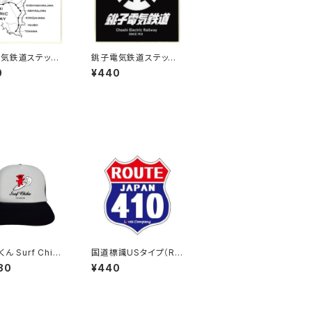
気鉄道ステッカ
銚子電気鉄道ステッカ
ー2
0
¥440
ん Surf Chib
国道標識USタイプ（RO
ッシュキャップ（Aホ
UTE）ステッカー 410号
80
¥440
）
線