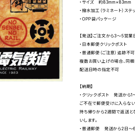
・サイズ 約83mm×83mm
・撥水加工（ラミネート）ステ
・OPP袋パッケージ
【発送】ご注文から3〜5営業
・日本郵便クリックポスト
・普通郵便（ご注意）追跡不
複数お買い上げの場合、同梱
配送日時の指定不可
【納期】
・クリックポスト 発送から1
ご不在で郵便受けに入らない
持ち帰りから2週間で返送と
いします。
・普通郵便 発送から2日〜