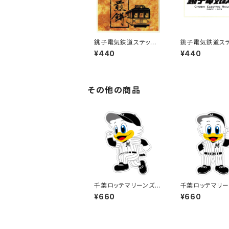
銚子電気鉄道ステッカ
銚子電気鉄道ス
ー5
ー6
¥440
¥440
その他の商品
千葉ロッテマリーンズス
千葉ロッテマリー
テッカー14（大）
テッカー13（大）
¥660
¥660