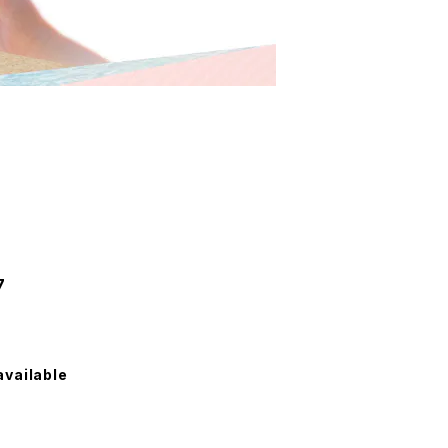
7
available