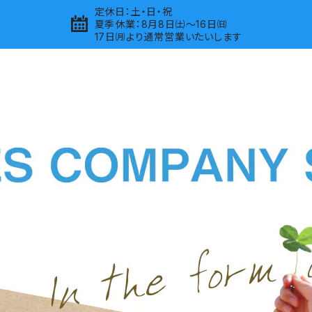
定休日：土・日・祝
夏季休業：8月8日㈯～16日㈰
17日㈪より通常営業いたいします