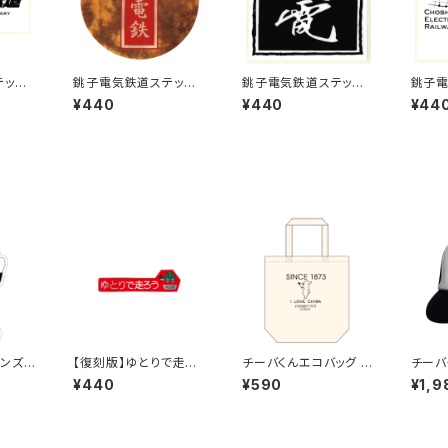
テッカ
銚子電気鉄道ステッカ
銚子電気鉄道ステッカ
銚子電
ー1
ー3
ー4
¥440
¥440
¥44
ンズス
【復刻版】ゆとりで走ろ
チーバくんエコバッグ D
チーバく
う秋田県（赤）：ステッカ
esign1
a：メ
¥440
¥590
¥1,9
ー
ワイト