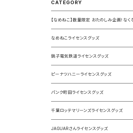
CATEGORY
【なめねこ】数量限定 おたのしみ企画！な
なめねこライセンスグッズ
Tシャツ
銚子電気鉄道ライセンスグッズ
キャップ
ステッカー
ピーナツハニーライセンスグッズ
ステッカー
缶バッジ
Tシャツ
パンク町田ライセンスグッズ
缶バッジ
アクリルキーホルダー
キャップ
Tシャツ
千葉ロッテマリーンズライセンスグッズ
ホテルキーホルダー
ホテルキーホルダー
バッグ
キャップ
ステッカー
JAGUARさんライセンスグッズ