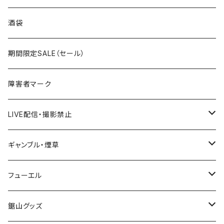
国道300～399号線
ROUTE200～299号線
ROUTE 100～199号線
ROUTE 0～99号線
岩手県
酒袋
国道400～499号線
ROUTE300～399号線
ROUTE 200～299号線
ROUTE 100～199号線
宮城県
期間限定SALE（セール）
国道500～599号線
ROUTE400～499号線
ROUTE 300～399号線
ROUTE 200～299号線
秋田県
障害者マーク
国道600～699号線
ROUTE500～599号線
ROUTE 400～499号線
ROUTE 300～399号線
Tシャツ
山形県
LIVE配信・撮影禁止
国道700～799号線
ROUTE600～699号線
ROUTE 500～599号線
ROUTE 400～499号線
ステッカー
福島県
LIVE配信禁止
ギャンブル・煙草
国道800～899号線
ROUTE700～799号線
ROUTE 600～699号線
ROUTE 500～599号線
茨城県
撮影禁止
ホテルキーホルダー
フューエル
国道900～1000号線
ROUTE800～899号線
ROUTE 700～799号線
ROUTE 600～699号線
栃木県
たばこ・禁煙ステッカー
ステッカー
鋸山グッズ
ROUTE900～1000号線
ROUTE 800～899号線
ROUTE 700～799号線