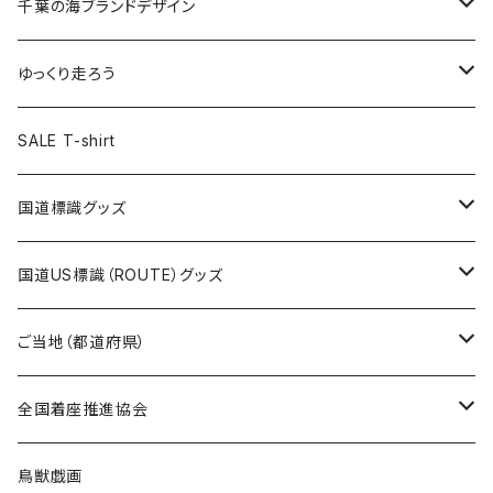
キャップ
キーホルダー
缶バッジ
JAGUARさんコラボグッズ
缶バッジ
キャップ
Tシャツ
千葉の海ブランドデザイン
選手缶バッジ54mm
Tシャツ
トートバッグ
クリアファイル
キーホルダー
サコッシュ
クリアファイル
エコバッグ
キャップ
Tシャツ
ゆっくり走ろう
ステッカー
ランチバッグ
クリアファイル
ホテルキーホルダー
マスク
ステッカー
ステッカー
キャップ
Tシャツ
SALE T-shirt
エコバッグ
モーテルキーホルダー
エコバッグ
モーテルキーホルダー
ホテルキーホルダー
ステッカー
ステッカー
国道標識グッズ
トートバッグ
千葉ロッテマリーンズコラボ
ホテルキーホルダー
ホテルキーホルダー
ステッカー
国道US標識（ROUTE）グッズ
国道0～99号線
トートバッグ
Tシャツ
ステッカー
ご当地（都道府県）
国道100～199号線
ROUTE 0～99号線
キャップ
Tシャツ
北海道
全国着座推進協会
国道200～299号線
ROUTE100～199号線
ROUTE 0～99号線
キャップ
青森県
ステッカー
鳥獣戯画