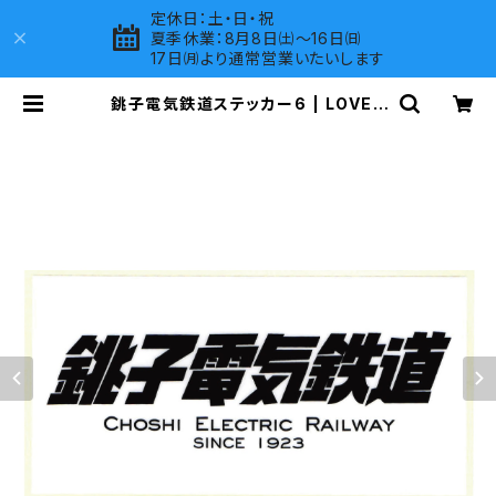
定休日：土・日・祝
夏季休業：8月8日㈯～16日㈰
17日㈪より通常営業いたいします
銚子電気鉄道ステッカー6 | LOVES
COMPANY SHOP