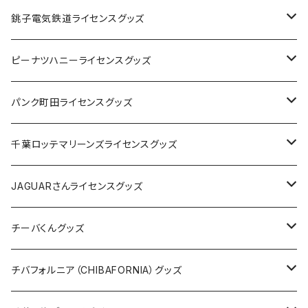
Tシャツ
銚子電気鉄道ライセンスグッズ
キャップ
ステッカー
ピーナツハニーライセンスグッズ
ステッカー
缶バッジ
Tシャツ
パンク町田ライセンスグッズ
缶バッジ
アクリルキーホルダー
キャップ
Tシャツ
千葉ロッテマリーンズライセンスグッズ
ホテルキーホルダー
ホテルキーホルダー
バッグ
キャップ
ステッカー
JAGUARさんライセンスグッズ
ステッカー
クリアファイル
ステッカー
バッグ
缶バッジ
Tシャツ
チーバくんグッズ
ステッカー大
缶バッジ32mm
Tシャツ
缶バッジ
ステッカー
エコバッグ
ステッカー
Tシャツ
チバフォルニア（CHIBAFORNIA）グッズ
選手ステッカー
缶バッジ54mm