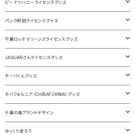
キャップ
ステッカー
ピーナツハニーライセンスグッズ
ステッカー
缶バッジ
Tシャツ
パンク町田ライセンスグッズ
缶バッジ
アクリルキーホルダー
キャップ
Tシャツ
千葉ロッテマリーンズライセンスグッズ
ホテルキーホルダー
ホテルキーホルダー
バッグ
キャップ
ステッカー
JAGUARさんライセンスグッズ
ステッカー
クリアファイル
ステッカー
バッグ
缶バッジ
Tシャツ
チーバくんグッズ
ステッカー大
缶バッジ32mm
Tシャツ
缶バッジ
ステッカー
エコバッグ
ステッカー
Tシャツ
チバフォルニア（CHIBAFORNIA）グッズ
選手ステッカー
缶バッジ54mm
キャップ
キーホルダー
缶バッジ
JAGUARさんコラボグッズ
缶バッジ
キャップ
Tシャツ
千葉の海ブランドデザイン
選手缶バッジ54mm
Tシャツ
トートバッグ
クリアファイル
キーホルダー
サコッシュ
クリアファイル
エコバッグ
キャップ
Tシャツ
ゆっくり走ろう