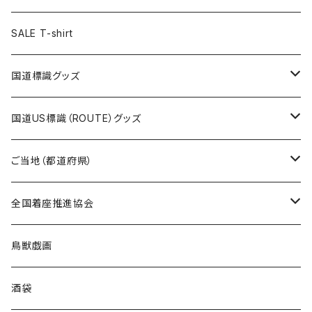
ステッカー
ランチバッグ
クリアファイル
ホテルキーホルダー
マスク
ステッカー
ステッカー
キャップ
Tシャツ
SALE T-shirt
エコバッグ
モーテルキーホルダー
エコバッグ
モーテルキーホルダー
ホテルキーホルダー
ステッカー
ステッカー
国道標識グッズ
トートバッグ
千葉ロッテマリーンズコラボ
ホテルキーホルダー
ホテルキーホルダー
ステッカー
国道US標識（ROUTE）グッズ
国道0～99号線
トートバッグ
Tシャツ
ステッカー
ご当地（都道府県）
国道100～199号線
ROUTE 0～99号線
キャップ
Tシャツ
北海道
全国着座推進協会
国道200～299号線
ROUTE100～199号線
ROUTE 0～99号線
キャップ
青森県
ステッカー
鳥獣戯画
国道300～399号線
ROUTE200～299号線
ROUTE 100～199号線
ROUTE 0～99号線
岩手県
酒袋