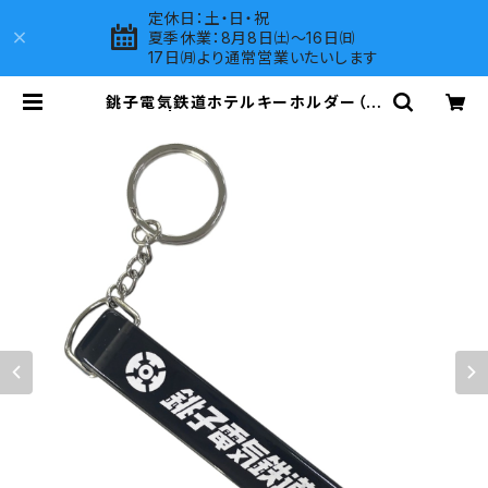
定休日：土・日・祝
夏季休業：8月8日㈯～16日㈰
17日㈪より通常営業いたいします
銚子電気鉄道ホテルキーホルダー（ブ
ラック） | LOVES COMPANY SHO
P