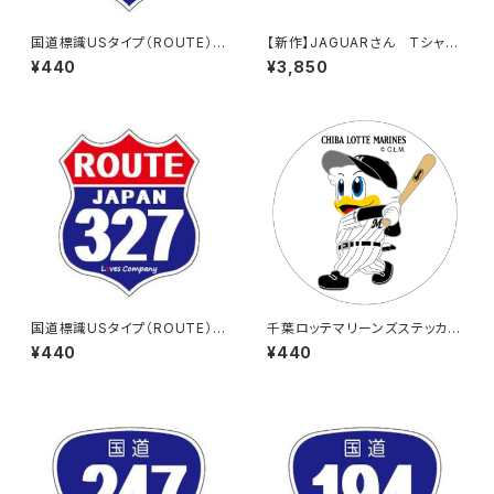
国道標識USタイプ（ROUTE）ス
【新作】JAGUARさん Tシャツ
テッカー 115号線
（HELLO JAGUAR）Black
¥440
¥3,850
国道標識USタイプ（ROUTE）ス
千葉ロッテマリーンズステッカー
テッカー 327号線
8
¥440
¥440