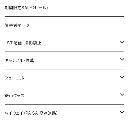
国道400～499号線
ROUTE300～399号線
ROUTE 200～299号線
ROUTE 100～199号線
宮城県
期間限定SALE（セール）
国道500～599号線
ROUTE400～499号線
ROUTE 300～399号線
ROUTE 200～299号線
秋田県
障害者マーク
国道600～699号線
ROUTE500～599号線
ROUTE 400～499号線
ROUTE 300～399号線
Tシャツ
山形県
LIVE配信・撮影禁止
国道700～799号線
ROUTE600～699号線
ROUTE 500～599号線
ROUTE 400～499号線
ステッカー
福島県
LIVE配信禁止
ギャンブル・煙草
国道800～899号線
ROUTE700～799号線
ROUTE 600～699号線
ROUTE 500～599号線
茨城県
撮影禁止
ホテルキーホルダー
フューエル
国道900～1000号線
ROUTE800～899号線
ROUTE 700～799号線
ROUTE 600～699号線
栃木県
たばこ・禁煙ステッカー
ステッカー
鋸山グッズ
ROUTE900～1000号線
ROUTE 800～899号線
ROUTE 700～799号線
群馬県
Tシャツ
ハイウェイ（PA SA 高速道路）
ROUTE 900～1000号線
ROUTE 800～899号線