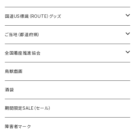
トートバッグ
千葉ロッテマリーンズコラボ
ホテルキーホルダー
ホテルキーホルダー
ステッカー
国道US標識（ROUTE）グッズ
国道0～99号線
トートバッグ
Tシャツ
ステッカー
ご当地（都道府県）
国道100～199号線
ROUTE 0～99号線
キャップ
Tシャツ
北海道
全国着座推進協会
国道200～299号線
ROUTE100～199号線
ROUTE 0～99号線
キャップ
青森県
ステッカー
鳥獣戯画
国道300～399号線
ROUTE200～299号線
ROUTE 100～199号線
ROUTE 0～99号線
岩手県
酒袋
国道400～499号線
ROUTE300～399号線
ROUTE 200～299号線
ROUTE 100～199号線
宮城県
期間限定SALE（セール）
国道500～599号線
ROUTE400～499号線
ROUTE 300～399号線
ROUTE 200～299号線
秋田県
障害者マーク