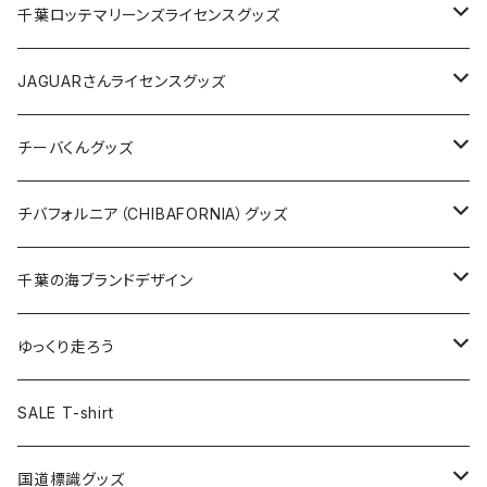
缶バッジ
アクリルキーホルダー
キャップ
Tシャツ
千葉ロッテマリーンズライセンスグッズ
ホテルキーホルダー
ホテルキーホルダー
バッグ
キャップ
ステッカー
JAGUARさんライセンスグッズ
ステッカー
クリアファイル
ステッカー
バッグ
缶バッジ
Tシャツ
チーバくんグッズ
ステッカー大
缶バッジ32mm
Tシャツ
缶バッジ
ステッカー
エコバッグ
ステッカー
Tシャツ
チバフォルニア（CHIBAFORNIA）グッズ
選手ステッカー
缶バッジ54mm
キャップ
キーホルダー
缶バッジ
JAGUARさんコラボグッズ
缶バッジ
キャップ
Tシャツ
千葉の海ブランドデザイン
選手缶バッジ54mm
Tシャツ
トートバッグ
クリアファイル
キーホルダー
サコッシュ
クリアファイル
エコバッグ
キャップ
Tシャツ
ゆっくり走ろう
ステッカー
ランチバッグ
クリアファイル
ホテルキーホルダー
マスク
ステッカー
ステッカー
キャップ
Tシャツ
SALE T-shirt
エコバッグ
モーテルキーホルダー
エコバッグ
モーテルキーホルダー
ホテルキーホルダー
ステッカー
ステッカー
国道標識グッズ