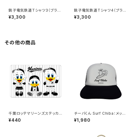
銚子電気鉄道Tシャツ3（ブラッ
銚子電気鉄道Tシャツ4（ブラッ
ク）
ク）
¥3,300
¥3,300
その他の商品
千葉ロッテマリーンズステッカー
チーバくん Surf Chiba：メッシ
10
ュキャップ（Bホワイト）
¥440
¥1,980