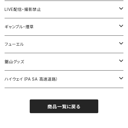
国道600～699号線
ROUTE500～599号線
ROUTE 400～499号線
ROUTE 300～399号線
Tシャツ
山形県
LIVE配信・撮影禁止
国道700～799号線
ROUTE600～699号線
ROUTE 500～599号線
ROUTE 400～499号線
ステッカー
福島県
LIVE配信禁止
ギャンブル・煙草
国道800～899号線
ROUTE700～799号線
ROUTE 600～699号線
ROUTE 500～599号線
茨城県
撮影禁止
ホテルキーホルダー
フューエル
国道900～1000号線
ROUTE800～899号線
ROUTE 700～799号線
ROUTE 600～699号線
栃木県
たばこ・禁煙ステッカー
ステッカー
鋸山グッズ
ROUTE900～1000号線
ROUTE 800～899号線
ROUTE 700～799号線
群馬県
Tシャツ
ハイウェイ（PA SA 高速道路）
ROUTE 900～1000号線
ROUTE 800～899号線
埼玉県
キャップ
ホテルキーホルダー
ROUTE 900～1000号線
商品一覧に戻る
Tシャツ
千葉県
ステッカー