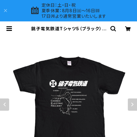
定休日：土・日・祝
夏季休業：8月8日㈯～16日㈰
17日㈪より通常営業いたいします
銚子電気鉄道Tシャツ5（ブラック） |
LOVES COMPANY SHOP