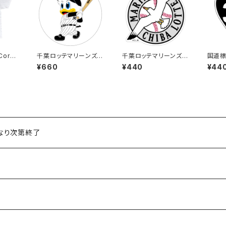
Cors
千葉ロッテマリーンズス
千葉ロッテマリーンズス
国道標
e）
テッカー8（大）
テッカー15
4号線
¥660
¥440
¥44
くなり次第終了