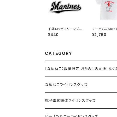
千葉ロッテマリーンズス
チーバくん Surf 
テッカー16
t：Tシャツ（Whit
¥440
¥2,750
CATEGORY
【なめねこ】数量限定 おたのしみ企画！な
なめねこライセンスグッズ
Tシャツ
銚子電気鉄道ライセンスグッズ
キャップ
ステッカー
ピーナツハニーライセンスグッズ