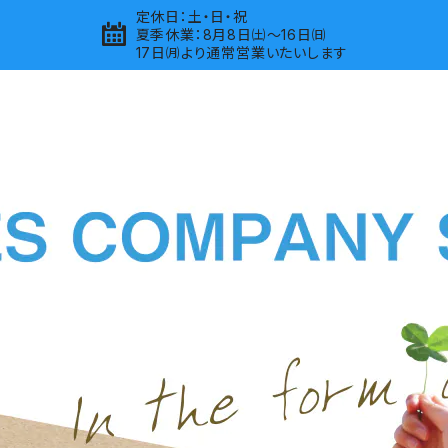
定休日：土・日・祝
夏季休業：8月8日㈯～16日㈰
17日㈪より通常営業いたいします