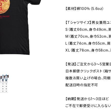
【素材】綿100％（5.6oz）
【Tシャツサイズ】男女兼用ユ
S（着丈66cm、身巾49cm、肩
M（着丈70cm、身巾52cm、
L（着丈74cm、身巾55cm、肩
XL（着丈78cm、身巾58cm、
【発送】ご注文から3〜5営業
日本郵便クリックポスト（箱サイズ
複数お買い上げの場合、同梱
配送日時の指定不可
【納期】発送から1〜3日ほど
ご不在で郵便受けに入らない