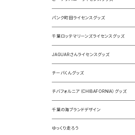
ステッカー
缶バッジ
Tシャツ
パンク町田ライセンスグッズ
缶バッジ
アクリルキーホルダー
キャップ
Tシャツ
千葉ロッテマリーンズライセンスグッズ
ホテルキーホルダー
ホテルキーホルダー
バッグ
キャップ
ステッカー
JAGUARさんライセンスグッズ
ステッカー
クリアファイル
ステッカー
バッグ
缶バッジ
Tシャツ
チーバくんグッズ
ステッカー大
缶バッジ32mm
Tシャツ
缶バッジ
ステッカー
エコバッグ
ステッカー
Tシャツ
チバフォルニア（CHIBAFORNIA）グッズ
選手ステッカー
缶バッジ54mm
キャップ
キーホルダー
缶バッジ
JAGUARさんコラボグッズ
缶バッジ
キャップ
Tシャツ
千葉の海ブランドデザイン
選手缶バッジ54mm
Tシャツ
トートバッグ
クリアファイル
キーホルダー
サコッシュ
クリアファイル
エコバッグ
キャップ
Tシャツ
ゆっくり走ろう