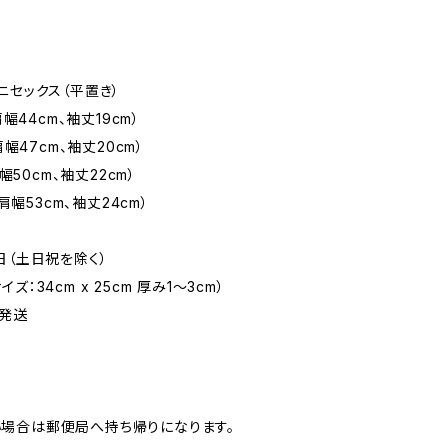
ニセックス（平置き）
幅44cm、袖丈19cm）
肩幅47cm、袖丈20cm）
幅50cm、袖丈22cm）
肩幅53cm、袖丈24cm）
日（土日祝を除く）
：34cm x 25cm 厚み1〜3cm）
発送
場合は郵便局へ持ち帰りになります。