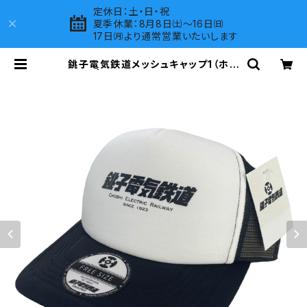
定休日：土・日・祝
夏季休業：8月8日㈯～16日㈰
17日㈪より通常営業いたいします
銚子電気鉄道メッシュキャップ1（ホワ
イト） | LOVES COMPANY SHOP