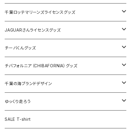
缶バッジ
アクリルキーホルダー
キャップ
Tシャツ
千葉ロッテマリーンズライセンスグッズ
ホテルキーホルダー
ホテルキーホルダー
バッグ
キャップ
ステッカー
JAGUARさんライセンスグッズ
ステッカー
クリアファイル
ステッカー
バッグ
缶バッジ
Tシャツ
チーバくんグッズ
ステッカー大
缶バッジ32mm
Tシャツ
缶バッジ
ステッカー
エコバッグ
ステッカー
Tシャツ
チバフォルニア（CHIBAFORNIA）グッズ
選手ステッカー
缶バッジ54mm
キャップ
キーホルダー
缶バッジ
JAGUARさんコラボグッズ
缶バッジ
キャップ
Tシャツ
千葉の海ブランドデザイン
選手缶バッジ54mm
Tシャツ
トートバッグ
クリアファイル
キーホルダー
サコッシュ
クリアファイル
エコバッグ
キャップ
Tシャツ
ゆっくり走ろう
ステッカー
ランチバッグ
クリアファイル
ホテルキーホルダー
マスク
ステッカー
ステッカー
キャップ
Tシャツ
SALE T-shirt