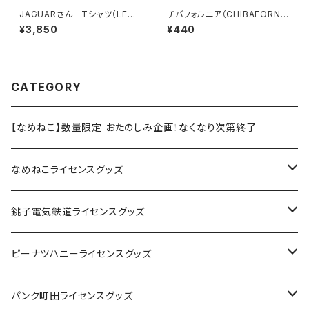
JAGUARさん Tシャツ（LEGE
チバフォルニア（CHIBAFORNI
ND-B）Black
A）ステッカーB（Black）
¥3,850
¥440
CATEGORY
【なめねこ】数量限定 おたのしみ企画！なくなり次第終了
なめねこライセンスグッズ
Tシャツ
銚子電気鉄道ライセンスグッズ
キャップ
ステッカー
ピーナツハニーライセンスグッズ
ステッカー
缶バッジ
Tシャツ
パンク町田ライセンスグッズ