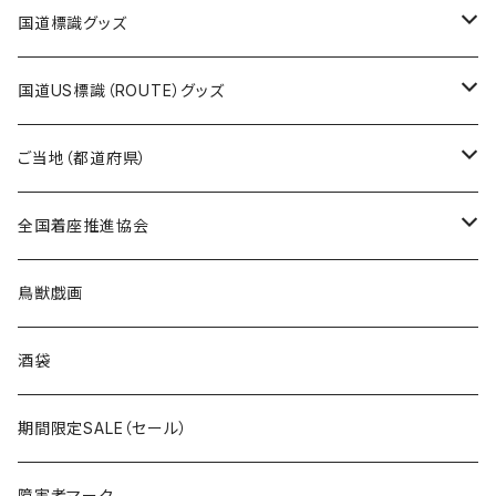
エコバッグ
モーテルキーホルダー
エコバッグ
モーテルキーホルダー
ホテルキーホルダー
ステッカー
ステッカー
国道標識グッズ
トートバッグ
千葉ロッテマリーンズコラボ
ホテルキーホルダー
ホテルキーホルダー
ステッカー
国道US標識（ROUTE）グッズ
国道0～99号線
トートバッグ
Tシャツ
ステッカー
ご当地（都道府県）
国道100～199号線
ROUTE 0～99号線
キャップ
Tシャツ
北海道
全国着座推進協会
国道200～299号線
ROUTE100～199号線
ROUTE 0～99号線
キャップ
青森県
ステッカー
鳥獣戯画
国道300～399号線
ROUTE200～299号線
ROUTE 100～199号線
ROUTE 0～99号線
岩手県
酒袋
国道400～499号線
ROUTE300～399号線
ROUTE 200～299号線
ROUTE 100～199号線
宮城県
期間限定SALE（セール）
国道500～599号線
ROUTE400～499号線
ROUTE 300～399号線
ROUTE 200～299号線
秋田県
障害者マーク