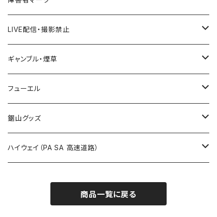
国道600～699号線
ROUTE500～599号線
ROUTE 400～499号線
ROUTE 300～399号線
Tシャツ
山形県
LIVE配信・撮影禁止
国道700～799号線
ROUTE600～699号線
ROUTE 500～599号線
ROUTE 400～499号線
ステッカー
福島県
LIVE配信禁止
ギャンブル・煙草
国道800～899号線
ROUTE700～799号線
ROUTE 600～699号線
ROUTE 500～599号線
茨城県
撮影禁止
ホテルキーホルダー
フューエル
国道900～1000号線
ROUTE800～899号線
ROUTE 700～799号線
ROUTE 600～699号線
栃木県
たばこ・禁煙ステッカー
ステッカー
鋸山グッズ
ROUTE900～1000号線
ROUTE 800～899号線
ROUTE 700～799号線
群馬県
Tシャツ
ハイウェイ（PA SA 高速道路）
ROUTE 900～1000号線
ROUTE 800～899号線
埼玉県
キャップ
ホテルキーホルダー
ROUTE 900～1000号線
商品一覧に戻る
Tシャツ
千葉県
ステッカー