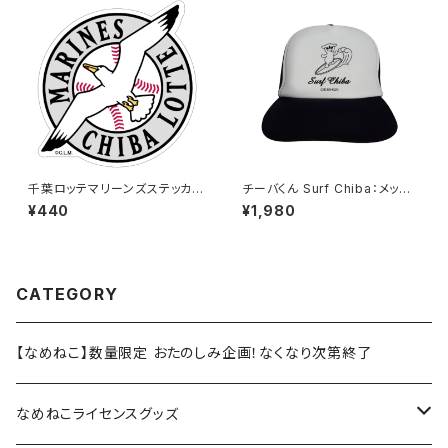
千葉ロッテマリーンズステッカー
チーバくん Surf Chiba：メッシ
15
ュキャップ（Bホワイト）
¥440
¥1,980
CATEGORY
【なめねこ】数量限定 おたのしみ企画！なくなり次第終了
なめねこライセンスグッズ