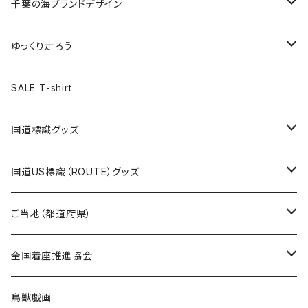
キャップ
キーホルダー
缶バッジ
JAGUARさんコラボグッズ
缶バッジ
キャップ
Tシャツ
千葉の海ブランドデザイン
選手缶バッジ54mm
Tシャツ
トートバッグ
クリアファイル
キーホルダー
サコッシュ
クリアファイル
エコバッグ
キャップ
Tシャツ
ゆっくり走ろう
ステッカー
ランチバッグ
クリアファイル
ホテルキーホルダー
マスク
ステッカー
ステッカー
キャップ
Tシャツ
SALE T-shirt
エコバッグ
モーテルキーホルダー
エコバッグ
モーテルキーホルダー
ホテルキーホルダー
ステッカー
ステッカー
国道標識グッズ
トートバッグ
千葉ロッテマリーンズコラボ
ホテルキーホルダー
ホテルキーホルダー
ステッカー
国道US標識（ROUTE）グッズ
国道0～99号線
トートバッグ
Tシャツ
ステッカー
ご当地（都道府県）
国道100～199号線
ROUTE 0～99号線
キャップ
Tシャツ
北海道
全国着座推進協会
国道200～299号線
ROUTE100～199号線
ROUTE 0～99号線
キャップ
青森県
ステッカー
鳥獣戯画