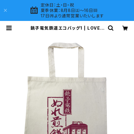
定休日：土・日・祝
夏季休業：8月8日㈯～16日㈰
17日㈪より通常営業いたいします
銚子電気鉄道エコバッグ1 | LOVES
COMPANY SHOP