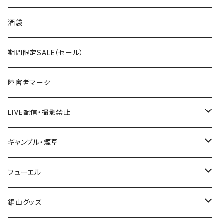
国道300～399号線
ROUTE200～299号線
ROUTE 100～199号線
ROUTE 0～99号線
岩手県
酒袋
国道400～499号線
ROUTE300～399号線
ROUTE 200～299号線
ROUTE 100～199号線
宮城県
期間限定SALE（セール）
国道500～599号線
ROUTE400～499号線
ROUTE 300～399号線
ROUTE 200～299号線
秋田県
障害者マーク
国道600～699号線
ROUTE500～599号線
ROUTE 400～499号線
ROUTE 300～399号線
Tシャツ
山形県
LIVE配信・撮影禁止
国道700～799号線
ROUTE600～699号線
ROUTE 500～599号線
ROUTE 400～499号線
ステッカー
福島県
LIVE配信禁止
ギャンブル・煙草
国道800～899号線
ROUTE700～799号線
ROUTE 600～699号線
ROUTE 500～599号線
茨城県
撮影禁止
ホテルキーホルダー
フューエル
国道900～1000号線
ROUTE800～899号線
ROUTE 700～799号線
ROUTE 600～699号線
栃木県
たばこ・禁煙ステッカー
ステッカー
鋸山グッズ
ROUTE900～1000号線
ROUTE 800～899号線
ROUTE 700～799号線