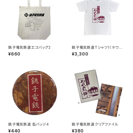
銚子電気鉄道エコバッグ2
銚子電気鉄道Tシャツ1（ホワイ
ト）
¥660
¥3,300
銚子電気鉄道 缶バッジ4
銚子電気鉄道クリアファイル
¥440
¥380