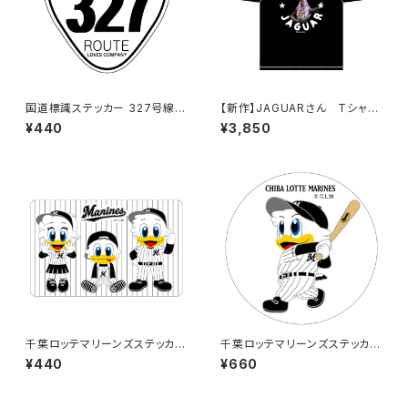
国道標識ステッカー 327号線
【新作】JAGUARさん Tシャツ
（ホワイト）
（HELLO JAGUAR）Black
¥440
¥3,850
千葉ロッテマリーンズステッカー
千葉ロッテマリーンズステッカー
10
8（大）
¥440
¥660