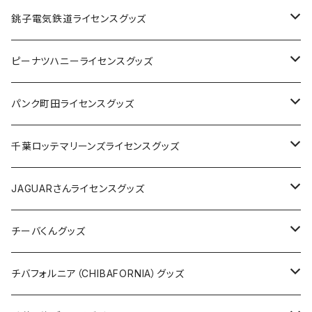
Tシャツ
銚子電気鉄道ライセンスグッズ
キャップ
ステッカー
ピーナツハニーライセンスグッズ
ステッカー
缶バッジ
Tシャツ
パンク町田ライセンスグッズ
缶バッジ
アクリルキーホルダー
キャップ
Tシャツ
千葉ロッテマリーンズライセンスグッズ
ホテルキーホルダー
ホテルキーホルダー
バッグ
キャップ
ステッカー
JAGUARさんライセンスグッズ
ステッカー
クリアファイル
ステッカー
バッグ
缶バッジ
Tシャツ
チーバくんグッズ
ステッカー大
缶バッジ32mm
Tシャツ
缶バッジ
ステッカー
エコバッグ
ステッカー
Tシャツ
チバフォルニア（CHIBAFORNIA）グッズ
選手ステッカー
缶バッジ54mm