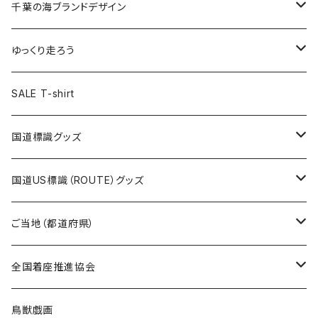
缶バッジ54mm
キャップ
キーホルダー
缶バッジ
JAGUARさんコラボグッズ
缶バッジ
キャップ
Tシャツ
千葉の海ブランドデザイン
選手缶バッジ54mm
Tシャツ
トートバッグ
クリアファイル
キーホルダー
サコッシュ
クリアファイル
エコバッグ
キャップ
Tシャツ
ゆっくり走ろう
ステッカー
ランチバッグ
クリアファイル
ホテルキーホルダー
マスク
ステッカー
ステッカー
キャップ
Tシャツ
SALE T-shirt
エコバッグ
モーテルキーホルダー
エコバッグ
モーテルキーホルダー
ホテルキーホルダー
ステッカー
ステッカー
国道標識グッズ
トートバッグ
千葉ロッテマリーンズコラボ
ホテルキーホルダー
ホテルキーホルダー
ステッカー
国道US標識（ROUTE）グッズ
国道0～99号線
トートバッグ
Tシャツ
ステッカー
ご当地（都道府県）
国道100～199号線
ROUTE 0～99号線
キャップ
Tシャツ
北海道
全国着座推進協会
国道200～299号線
ROUTE100～199号線
ROUTE 0～99号線
キャップ
青森県
ステッカー
鳥獣戯画