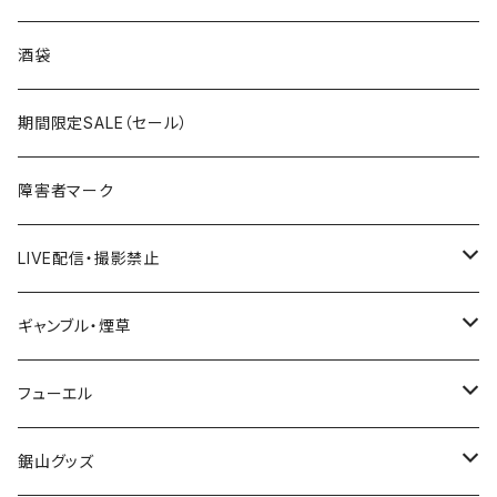
国道300～399号線
ROUTE200～299号線
ROUTE 100～199号線
ROUTE 0～99号線
岩手県
酒袋
国道400～499号線
ROUTE300～399号線
ROUTE 200～299号線
ROUTE 100～199号線
宮城県
期間限定SALE（セール）
国道500～599号線
ROUTE400～499号線
ROUTE 300～399号線
ROUTE 200～299号線
秋田県
障害者マーク
国道600～699号線
ROUTE500～599号線
ROUTE 400～499号線
ROUTE 300～399号線
Tシャツ
山形県
LIVE配信・撮影禁止
国道700～799号線
ROUTE600～699号線
ROUTE 500～599号線
ROUTE 400～499号線
ステッカー
福島県
LIVE配信禁止
ギャンブル・煙草
国道800～899号線
ROUTE700～799号線
ROUTE 600～699号線
ROUTE 500～599号線
茨城県
撮影禁止
ホテルキーホルダー
フューエル
国道900～1000号線
ROUTE800～899号線
ROUTE 700～799号線
ROUTE 600～699号線
栃木県
たばこ・禁煙ステッカー
ステッカー
鋸山グッズ
ROUTE900～1000号線
ROUTE 800～899号線
ROUTE 700～799号線