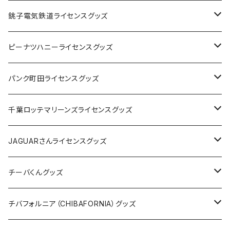
Tシャツ
銚子電気鉄道ライセンスグッズ
キャップ
ステッカー
ピーナツハニーライセンスグッズ
ステッカー
缶バッジ
Tシャツ
パンク町田ライセンスグッズ
缶バッジ
アクリルキーホルダー
キャップ
Tシャツ
千葉ロッテマリーンズライセンスグッズ
ホテルキーホルダー
ホテルキーホルダー
バッグ
キャップ
ステッカー
JAGUARさんライセンスグッズ
ステッカー
クリアファイル
ステッカー
バッグ
缶バッジ
Tシャツ
チーバくんグッズ
ステッカー大
缶バッジ32mm
Tシャツ
缶バッジ
ステッカー
エコバッグ
ステッカー
Tシャツ
チバフォルニア（CHIBAFORNIA）グッズ
選手ステッカー