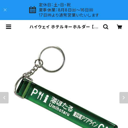
定休日：土・日・祝
夏季休業：8月8日㈯～16日㈰
17日㈪より通常営業いたいします
ハイウェイ ホテルキーホルダー 【海
ほたる】 | LOVES COMPANY SHO
P