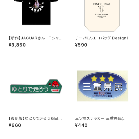
【新作】JAGUARさん Tシャツ
チーバくんエコバッグ Design1
（HELLO JAGUAR）Black
¥3,850
¥590
【復刻版】ゆとりで走ろう秋田県
三ツ星ステッカー 三重県民(ブ
（緑）：ステッカー（大）
ルー)
¥660
¥440