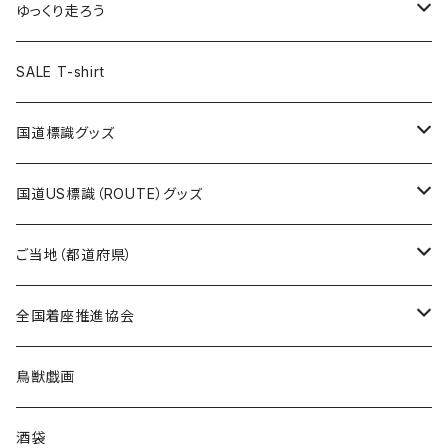
Tシャツ
トートバッグ
クリアファイル
キーホルダー
サコッシュ
クリアファイル
エコバッグ
キャップ
Tシャツ
ゆっくり走ろう
ステッカー
ランチバッグ
クリアファイル
ホテルキーホルダー
マスク
ステッカー
ステッカー
キャップ
Tシャツ
SALE T-shirt
エコバッグ
モーテルキーホルダー
エコバッグ
モーテルキーホルダー
ホテルキーホルダー
ステッカー
ステッカー
国道標識グッズ
トートバッグ
千葉ロッテマリーンズコラボ
ホテルキーホルダー
ホテルキーホルダー
ステッカー
国道US標識（ROUTE）グッズ
国道0～99号線
トートバッグ
Tシャツ
ステッカー
ご当地（都道府県）
国道100～199号線
ROUTE 0～99号線
キャップ
Tシャツ
北海道
全国着座推進協会
国道200～299号線
ROUTE100～199号線
ROUTE 0～99号線
キャップ
青森県
ステッカー
鳥獣戯画
国道300～399号線
ROUTE200～299号線
ROUTE 100～199号線
ROUTE 0～99号線
岩手県
酒袋