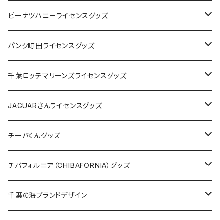
キャップ
ステッカー
ピーナツハニーライセンスグッズ
ステッカー
缶バッジ
Tシャツ
パンク町田ライセンスグッズ
缶バッジ
アクリルキーホルダー
キャップ
Tシャツ
千葉ロッテマリーンズライセンスグッズ
ホテルキーホルダー
ホテルキーホルダー
バッグ
キャップ
ステッカー
JAGUARさんライセンスグッズ
ステッカー
クリアファイル
ステッカー
バッグ
缶バッジ
Tシャツ
チーバくんグッズ
ステッカー大
缶バッジ32mm
Tシャツ
缶バッジ
ステッカー
エコバッグ
ステッカー
Tシャツ
チバフォルニア（CHIBAFORNIA）グッズ
選手ステッカー
缶バッジ54mm
キャップ
キーホルダー
缶バッジ
JAGUARさんコラボグッズ
缶バッジ
キャップ
Tシャツ
千葉の海ブランドデザイン
選手缶バッジ54mm