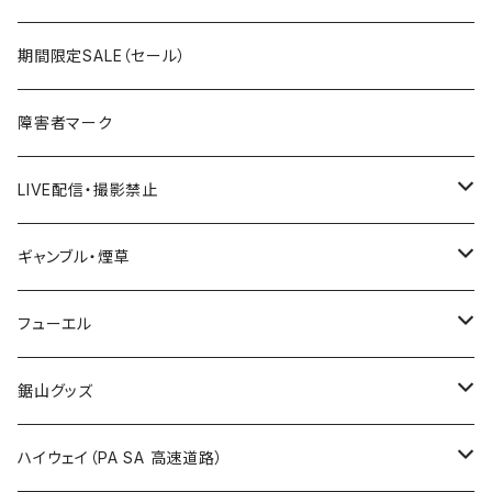
国道400～499号線
ROUTE300～399号線
ROUTE 200～299号線
ROUTE 100～199号線
宮城県
期間限定SALE（セール）
国道500～599号線
ROUTE400～499号線
ROUTE 300～399号線
ROUTE 200～299号線
秋田県
障害者マーク
国道600～699号線
ROUTE500～599号線
ROUTE 400～499号線
ROUTE 300～399号線
Tシャツ
山形県
LIVE配信・撮影禁止
国道700～799号線
ROUTE600～699号線
ROUTE 500～599号線
ROUTE 400～499号線
ステッカー
福島県
LIVE配信禁止
ギャンブル・煙草
国道800～899号線
ROUTE700～799号線
ROUTE 600～699号線
ROUTE 500～599号線
茨城県
撮影禁止
ホテルキーホルダー
フューエル
国道900～1000号線
ROUTE800～899号線
ROUTE 700～799号線
ROUTE 600～699号線
栃木県
たばこ・禁煙ステッカー
ステッカー
鋸山グッズ
ROUTE900～1000号線
ROUTE 800～899号線
ROUTE 700～799号線
群馬県
Tシャツ
ハイウェイ（PA SA 高速道路）
ROUTE 900～1000号線
ROUTE 800～899号線