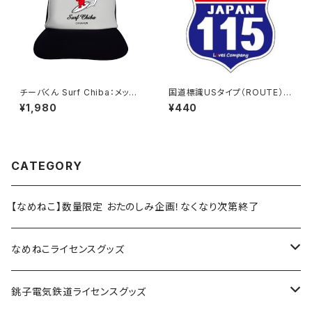
チーバくん Surf Chiba：メッシ
国道標識USタイプ（ROUTE）ス
ュキャップ（Aホワイト）
テッカー 115号線
¥1,980
¥440
CATEGORY
【なめねこ】数量限定 おたのしみ企画！なくなり次第終了
なめねこライセンスグッズ
Tシャツ
銚子電気鉄道ライセンスグッズ