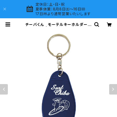
定休日：土・日・祝
夏季休業：8月8日㈯～16日㈰
17日㈪より通常営業いたいします
チーバくん モーテルキーホルダー
design3 | LOVES COMPANY S
HOP