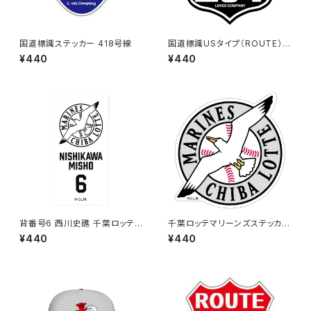
国道標識ステッカー 418号線
国道標識USタイプ（ROUTE）ス
テッカー 294号線（ブラック）
¥440
¥440
背番号6 西川史礁 千葉ロッテマ
千葉ロッテマリーンズステッカー
リーンズ 選手ステッカー（ホワイ
15
¥440
¥440
トB)