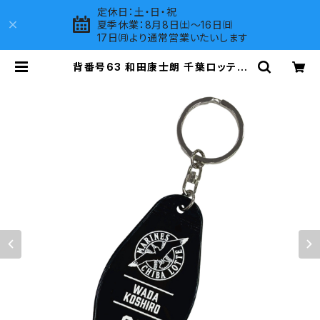
定休日：土・日・祝
夏季休業：8月8日㈯～16日㈰
17日㈪より通常営業いたいします
背番号63 和田康士朗 千葉ロッテマ
リーンズ 選手モーテルキーホルダー
| LOVES COMPANY SHOP