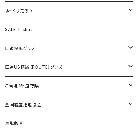
選手缶バッジ54mm
Tシャツ
トートバッグ
クリアファイル
キーホルダー
サコッシュ
クリアファイル
エコバッグ
キャップ
Tシャツ
ゆっくり走ろう
ステッカー
ランチバッグ
クリアファイル
ホテルキーホルダー
マスク
ステッカー
ステッカー
キャップ
Tシャツ
SALE T-shirt
エコバッグ
モーテルキーホルダー
エコバッグ
モーテルキーホルダー
ホテルキーホルダー
ステッカー
ステッカー
国道標識グッズ
トートバッグ
千葉ロッテマリーンズコラボ
ホテルキーホルダー
ホテルキーホルダー
ステッカー
国道US標識（ROUTE）グッズ
国道0～99号線
トートバッグ
Tシャツ
ステッカー
ご当地（都道府県）
国道100～199号線
ROUTE 0～99号線
キャップ
Tシャツ
北海道
全国着座推進協会
国道200～299号線
ROUTE100～199号線
ROUTE 0～99号線
キャップ
青森県
ステッカー
鳥獣戯画
国道300～399号線