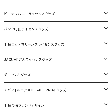
キャップ
ステッカー
ピーナツハニーライセンスグッズ
ステッカー
缶バッジ
Tシャツ
パンク町田ライセンスグッズ
缶バッジ
アクリルキーホルダー
キャップ
Tシャツ
千葉ロッテマリーンズライセンスグッズ
ホテルキーホルダー
ホテルキーホルダー
バッグ
キャップ
ステッカー
JAGUARさんライセンスグッズ
ステッカー
クリアファイル
ステッカー
バッグ
缶バッジ
Tシャツ
チーバくんグッズ
ステッカー大
缶バッジ32mm
Tシャツ
缶バッジ
ステッカー
エコバッグ
ステッカー
Tシャツ
チバフォルニア（CHIBAFORNIA）グッズ
選手ステッカー
缶バッジ54mm
キャップ
キーホルダー
缶バッジ
JAGUARさんコラボグッズ
缶バッジ
キャップ
Tシャツ
千葉の海ブランドデザイン