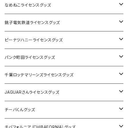
なめねこライセンスグッズ
Tシャツ
銚子電気鉄道ライセンスグッズ
キャップ
ステッカー
ピーナツハニーライセンスグッズ
ステッカー
缶バッジ
Tシャツ
パンク町田ライセンスグッズ
缶バッジ
アクリルキーホルダー
キャップ
Tシャツ
千葉ロッテマリーンズライセンスグッズ
ホテルキーホルダー
ホテルキーホルダー
バッグ
キャップ
ステッカー
JAGUARさんライセンスグッズ
ステッカー
クリアファイル
ステッカー
バッグ
缶バッジ
Tシャツ
チーバくんグッズ
ステッカー大
缶バッジ32mm
Tシャツ
缶バッジ
ステッカー
エコバッグ
ステッカー
Tシャツ
チバフォルニア（CHIBAFORNIA）グッズ