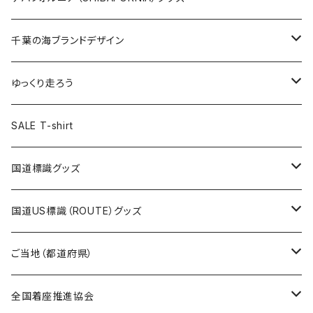
選手ステッカー
缶バッジ54mm
キャップ
キーホルダー
缶バッジ
JAGUARさんコラボグッズ
缶バッジ
キャップ
Tシャツ
千葉の海ブランドデザイン
選手缶バッジ54mm
Tシャツ
トートバッグ
クリアファイル
キーホルダー
サコッシュ
クリアファイル
エコバッグ
キャップ
Tシャツ
ゆっくり走ろう
ステッカー
ランチバッグ
クリアファイル
ホテルキーホルダー
マスク
ステッカー
ステッカー
キャップ
Tシャツ
SALE T-shirt
エコバッグ
モーテルキーホルダー
エコバッグ
モーテルキーホルダー
ホテルキーホルダー
ステッカー
ステッカー
国道標識グッズ
トートバッグ
千葉ロッテマリーンズコラボ
ホテルキーホルダー
ホテルキーホルダー
ステッカー
国道US標識（ROUTE）グッズ
国道0～99号線
トートバッグ
Tシャツ
ステッカー
ご当地（都道府県）
国道100～199号線
ROUTE 0～99号線
キャップ
Tシャツ
北海道
全国着座推進協会