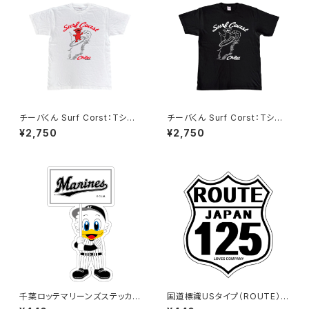
チーバくん Surf Corst：Tシャ
チーバくん Surf Corst：Tシャ
ツ（White）
ツ（Black）
¥2,750
¥2,750
千葉ロッテマリーンズステッカー
国道標識USタイプ（ROUTE）ス
12
テッカー 125号線（ホワイト）