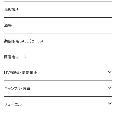
国道200～299号線
ROUTE100～199号線
ROUTE 0～99号線
キャップ
青森県
ステッカー
鳥獣戯画
国道300～399号線
ROUTE200～299号線
ROUTE 100～199号線
ROUTE 0～99号線
岩手県
酒袋
国道400～499号線
ROUTE300～399号線
ROUTE 200～299号線
ROUTE 100～199号線
宮城県
期間限定SALE（セール）
国道500～599号線
ROUTE400～499号線
ROUTE 300～399号線
ROUTE 200～299号線
秋田県
障害者マーク
国道600～699号線
ROUTE500～599号線
ROUTE 400～499号線
ROUTE 300～399号線
Tシャツ
山形県
LIVE配信・撮影禁止
国道700～799号線
ROUTE600～699号線
ROUTE 500～599号線
ROUTE 400～499号線
ステッカー
福島県
LIVE配信禁止
ギャンブル・煙草
国道800～899号線
ROUTE700～799号線
ROUTE 600～699号線
ROUTE 500～599号線
茨城県
撮影禁止
ホテルキーホルダー
フューエル
国道900～1000号線
ROUTE800～899号線
ROUTE 700～799号線
ROUTE 600～699号線