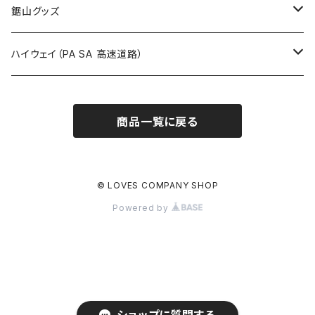
栃木県
たばこ・禁煙ステッカー
ステッカー
鋸山グッズ
ROUTE900～1000号線
ROUTE 800～899号線
ROUTE 700～799号線
群馬県
Tシャツ
ハイウェイ（PA SA 高速道路）
ROUTE 900～1000号線
ROUTE 800～899号線
埼玉県
キャップ
ホテルキーホルダー
ROUTE 900～1000号線
商品一覧に戻る
Tシャツ
千葉県
ステッカー
ステッカー
Tシャツ
東京都
缶バッジ
© LOVES COMPANY SHOP
Powered by
ステッカー
神奈川県
アクリルキーホルダー
キャップ
新潟県
ホテルキーホルダー
ホテルキーホルダー
富山県
クリアファイル