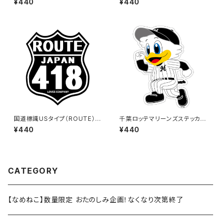
¥440
¥440
国道標識USタイプ（ROUTE）ス
千葉ロッテマリーンズステッカー
テッカー 418号線（ブラック）
14
¥440
¥440
CATEGORY
【なめねこ】数量限定 おたのしみ企画！なくなり次第終了