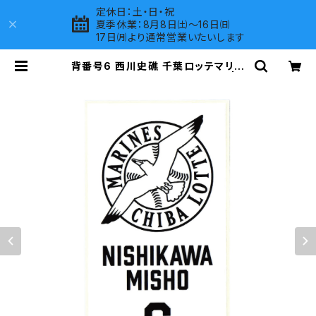
定休日：土・日・祝
夏季休業：8月8日㈯～16日㈰
17日㈪より通常営業いたいします
背番号6 西川史礁 千葉ロッテマリー
ンズ 選手ステッカー（ホワイトB) | L
OVES COMPANY SHOP