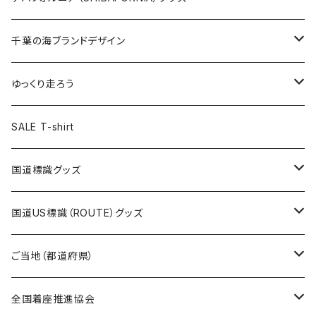
選手ステッカー
缶バッジ54mm
キャップ
キーホルダー
缶バッジ
JAGUARさんコラボグッズ
缶バッジ
キャップ
Tシャツ
千葉の海ブランドデザイン
選手缶バッジ54mm
Tシャツ
トートバッグ
クリアファイル
キーホルダー
サコッシュ
クリアファイル
エコバッグ
キャップ
Tシャツ
ゆっくり走ろう
ステッカー
ランチバッグ
クリアファイル
ホテルキーホルダー
マスク
ステッカー
ステッカー
キャップ
Tシャツ
SALE T-shirt
エコバッグ
モーテルキーホルダー
エコバッグ
モーテルキーホルダー
ホテルキーホルダー
ステッカー
ステッカー
国道標識グッズ
トートバッグ
千葉ロッテマリーンズコラボ
ホテルキーホルダー
ホテルキーホルダー
ステッカー
国道US標識（ROUTE）グッズ
国道0～99号線
トートバッグ
Tシャツ
ステッカー
ご当地（都道府県）
国道100～199号線
ROUTE 0～99号線
キャップ
Tシャツ
北海道
全国着座推進協会