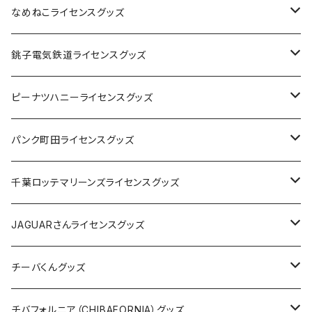
なめねこライセンスグッズ
Tシャツ
銚子電気鉄道ライセンスグッズ
キャップ
ステッカー
ピーナツハニーライセンスグッズ
ステッカー
缶バッジ
Tシャツ
パンク町田ライセンスグッズ
缶バッジ
アクリルキーホルダー
キャップ
Tシャツ
千葉ロッテマリーンズライセンスグッズ
ホテルキーホルダー
ホテルキーホルダー
バッグ
キャップ
ステッカー
JAGUARさんライセンスグッズ
ステッカー
クリアファイル
ステッカー
バッグ
缶バッジ
Tシャツ
チーバくんグッズ
ステッカー大
缶バッジ32mm
Tシャツ
缶バッジ
ステッカー
エコバッグ
ステッカー
Tシャツ
チバフォルニア（CHIBAFORNIA）グッズ