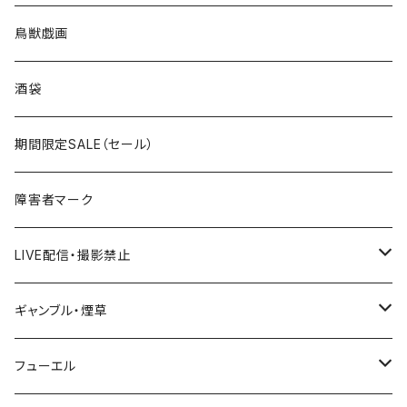
国道200～299号線
ROUTE100～199号線
ROUTE 0～99号線
キャップ
青森県
ステッカー
鳥獣戯画
国道300～399号線
ROUTE200～299号線
ROUTE 100～199号線
ROUTE 0～99号線
岩手県
酒袋
国道400～499号線
ROUTE300～399号線
ROUTE 200～299号線
ROUTE 100～199号線
宮城県
期間限定SALE（セール）
国道500～599号線
ROUTE400～499号線
ROUTE 300～399号線
ROUTE 200～299号線
秋田県
障害者マーク
国道600～699号線
ROUTE500～599号線
ROUTE 400～499号線
ROUTE 300～399号線
Tシャツ
山形県
LIVE配信・撮影禁止
国道700～799号線
ROUTE600～699号線
ROUTE 500～599号線
ROUTE 400～499号線
ステッカー
福島県
LIVE配信禁止
ギャンブル・煙草
国道800～899号線
ROUTE700～799号線
ROUTE 600～699号線
ROUTE 500～599号線
茨城県
撮影禁止
ホテルキーホルダー
フューエル
国道900～1000号線
ROUTE800～899号線
ROUTE 700～799号線
ROUTE 600～699号線