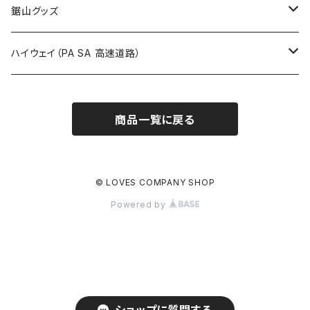
栃木県
たばこ・禁煙ステッカー
ステッカー
鋸山グッズ
ROUTE900～1000号線
ROUTE 800～899号線
ROUTE 700～799号線
群馬県
Tシャツ
ハイウェイ（PA SA 高速道路）
ROUTE 900～1000号線
ROUTE 800～899号線
埼玉県
キャップ
ホテルキーホルダー
ROUTE 900～1000号線
商品一覧に戻る
Tシャツ
千葉県
ステッカー
ステッカー
Tシャツ
東京都
缶バッジ
© LOVES COMPANY SHOP
Powered by
ステッカー
神奈川県
アクリルキーホルダー
キャップ
新潟県
ホテルキーホルダー
ホテルキーホルダー
富山県
クリアファイル