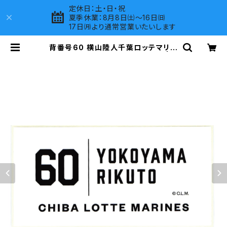
定休日：土・日・祝
夏季休業：8月8日㈯～16日㈰
17日㈪より通常営業いたいします
背番号60 横山陸人千葉ロッテマリー
ンズ 選手ステッカー（ホワイトC) | L
OVES COMPANY SHOP