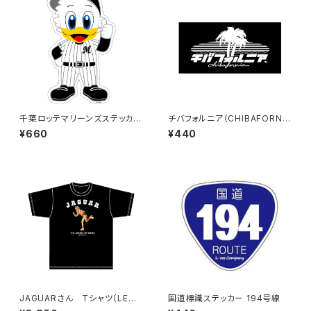
千葉ロッテマリーンズステッカー
チバフォルニア（CHIBAFORNI
13（大）
A）ステッカーB（Black）
¥660
¥440
JAGUARさん Tシャツ（LEGE
国道標識ステッカー 194号線
ND-B）Black