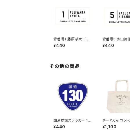
背番号1 藤原恭大 千葉
背番号5 安田尚
ロッテマリーンズ 選手
ロッテマリーンズ
¥440
¥440
ステッカー（ホワイトC)
ステッカー（ホワイ
その他の商品
国道標識ステッカー 13
チーバくん コットントー
0号線
トバッグ
¥440
¥1,100