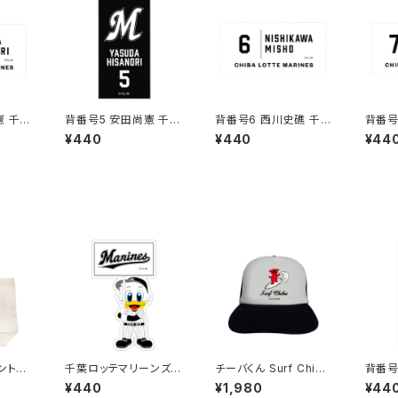
憲 千葉
背番号5 安田尚憲 千葉
背番号6 西川史礁 千葉
背番号
 選手
ロッテマリーンズ 選手
ロッテマリーンズ 選手
ロッテ
¥440
¥440
¥44
トC)
ステッカー（ブラックB)
ステッカー（ホワイトC)
ステッ
千葉ロッテマリーンズス
チーバくん Surf Chib
背番号
テッカー12
a：メッシュキャップ（Aホ
ロッテ
¥440
¥1,980
¥44
ワイト）
ステッ