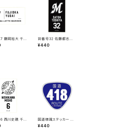
7 藤岡裕大 千葉
背番号32 佐藤都志也
マリーンズ 選手
千葉ロッテマリーンズ
0
¥440
カー（ホワイトC)
選手ステッカー（ブラッ
クB)
6 西川史礁 千葉
国道標識ステッカー 41
マリーンズ 選手
8号線
0
¥440
カー（ホワイトB)