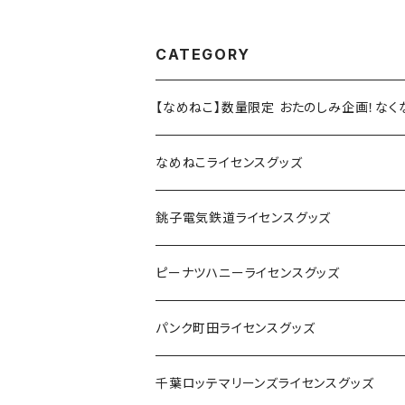
CATEGORY
【なめねこ】数量限定 おたのしみ企画！な
なめねこライセンスグッズ
Tシャツ
銚子電気鉄道ライセンスグッズ
キャップ
ステッカー
ピーナツハニーライセンスグッズ
ステッカー
缶バッジ
Tシャツ
パンク町田ライセンスグッズ
缶バッジ
アクリルキーホルダー
キャップ
Tシャツ
千葉ロッテマリーンズライセンスグッズ