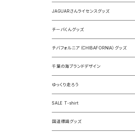
ホテルキーホルダー
ホテルキーホルダー
バッグ
キャップ
ステッカー
JAGUARさんライセンスグッズ
ステッカー
クリアファイル
ステッカー
バッグ
缶バッジ
Tシャツ
チーバくんグッズ
ステッカー大
缶バッジ32mm
Tシャツ
缶バッジ
ステッカー
エコバッグ
ステッカー
Tシャツ
チバフォルニア（CHIBAFORNIA）グッズ
選手ステッカー
缶バッジ54mm
キャップ
キーホルダー
缶バッジ
JAGUARさんコラボグッズ
缶バッジ
キャップ
Tシャツ
千葉の海ブランドデザイン
選手缶バッジ54mm
Tシャツ
トートバッグ
クリアファイル
キーホルダー
サコッシュ
クリアファイル
エコバッグ
キャップ
Tシャツ
ゆっくり走ろう
ステッカー
ランチバッグ
クリアファイル
ホテルキーホルダー
マスク
ステッカー
ステッカー
キャップ
Tシャツ
SALE T-shirt
エコバッグ
モーテルキーホルダー
エコバッグ
モーテルキーホルダー
ホテルキーホルダー
ステッカー
ステッカー
国道標識グッズ