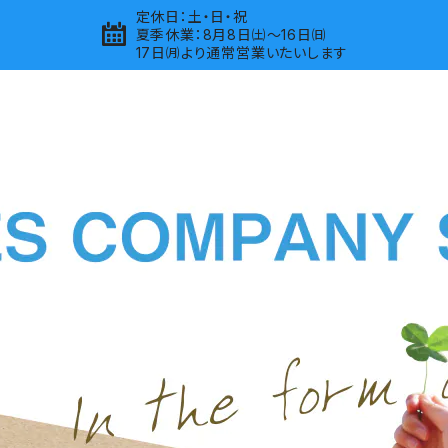
定休日：土・日・祝
夏季休業：8月8日㈯～16日㈰
17日㈪より通常営業いたいします