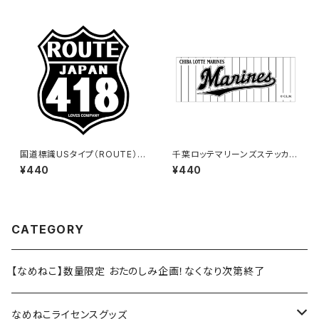
国道標識USタイプ（ROUTE）ス
千葉ロッテマリーンズステッカー
テッカー 418号線（ブラック）
9
¥440
¥440
CATEGORY
【なめねこ】数量限定 おたのしみ企画！なくなり次第終了
なめねこライセンスグッズ