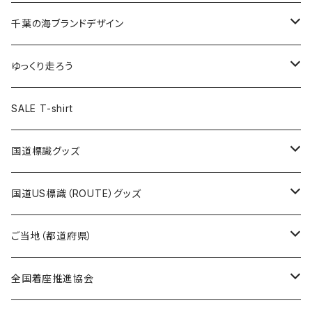
選手ステッカー
缶バッジ54mm
キャップ
キーホルダー
缶バッジ
JAGUARさんコラボグッズ
缶バッジ
キャップ
Tシャツ
千葉の海ブランドデザイン
選手缶バッジ54mm
Tシャツ
トートバッグ
クリアファイル
キーホルダー
サコッシュ
クリアファイル
エコバッグ
キャップ
Tシャツ
ゆっくり走ろう
ステッカー
ランチバッグ
クリアファイル
ホテルキーホルダー
マスク
ステッカー
ステッカー
キャップ
Tシャツ
SALE T-shirt
エコバッグ
モーテルキーホルダー
エコバッグ
モーテルキーホルダー
ホテルキーホルダー
ステッカー
ステッカー
国道標識グッズ
トートバッグ
千葉ロッテマリーンズコラボ
ホテルキーホルダー
ホテルキーホルダー
ステッカー
国道US標識（ROUTE）グッズ
国道0～99号線
トートバッグ
Tシャツ
ステッカー
ご当地（都道府県）
国道100～199号線
ROUTE 0～99号線
キャップ
Tシャツ
北海道
全国着座推進協会