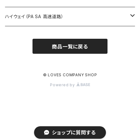
ROUTE900～1000号線
ROUTE 800～899号線
ROUTE 700～799号線
群馬県
Tシャツ
ハイウェイ（PA SA 高速道路）
ROUTE 900～1000号線
ROUTE 800～899号線
埼玉県
キャップ
ホテルキーホルダー
ROUTE 900～1000号線
商品一覧に戻る
Tシャツ
千葉県
ステッカー
ステッカー
Tシャツ
東京都
缶バッジ
© LOVES COMPANY SHOP
Powered by
ステッカー
神奈川県
アクリルキーホルダー
キャップ
新潟県
ホテルキーホルダー
ホテルキーホルダー
富山県
クリアファイル
ショップに質問する