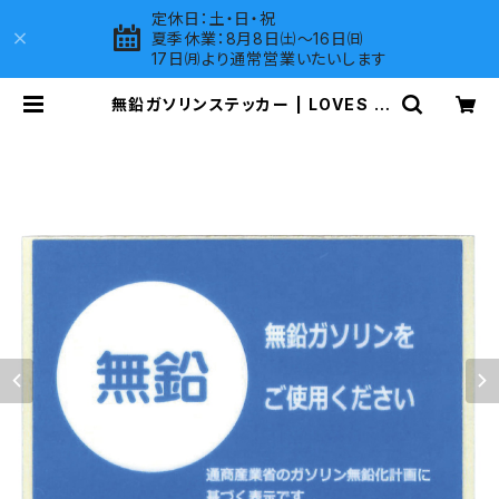
定休日：土・日・祝
夏季休業：8月8日㈯～16日㈰
17日㈪より通常営業いたいします
無鉛ガソリンステッカー | LOVES C
OMPANY SHOP