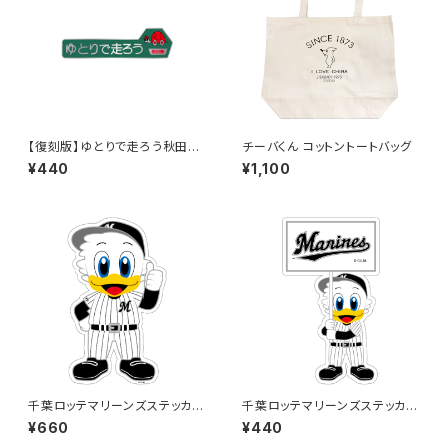
【復刻版】ゆとりで走ろう秋田県
チーバくん コットントートバッグ
（緑）：ステッカー
¥440
¥1,100
千葉ロッテマリーンズステッカー
千葉ロッテマリーンズステッカー
13（大）
12
¥660
¥440