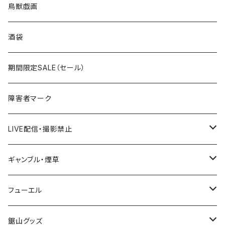
国道200～299号線
ROUTE100～199号線
ROUTE 0～99号線
キャップ
青森県
ステッカー
鳥獣戯画
国道300～399号線
ROUTE200～299号線
ROUTE 100～199号線
ROUTE 0～99号線
岩手県
酒袋
国道400～499号線
ROUTE300～399号線
ROUTE 200～299号線
ROUTE 100～199号線
宮城県
期間限定SALE（セール）
国道500～599号線
ROUTE400～499号線
ROUTE 300～399号線
ROUTE 200～299号線
秋田県
障害者マーク
国道600～699号線
ROUTE500～599号線
ROUTE 400～499号線
ROUTE 300～399号線
Tシャツ
山形県
LIVE配信・撮影禁止
国道700～799号線
ROUTE600～699号線
ROUTE 500～599号線
ROUTE 400～499号線
ステッカー
福島県
LIVE配信禁止
ギャンブル・煙草
国道800～899号線
ROUTE700～799号線
ROUTE 600～699号線
ROUTE 500～599号線
茨城県
撮影禁止
ホテルキーホルダー
フューエル
国道900～1000号線
ROUTE800～899号線
ROUTE 700～799号線
ROUTE 600～699号線
栃木県
たばこ・禁煙ステッカー
ステッカー
鋸山グッズ