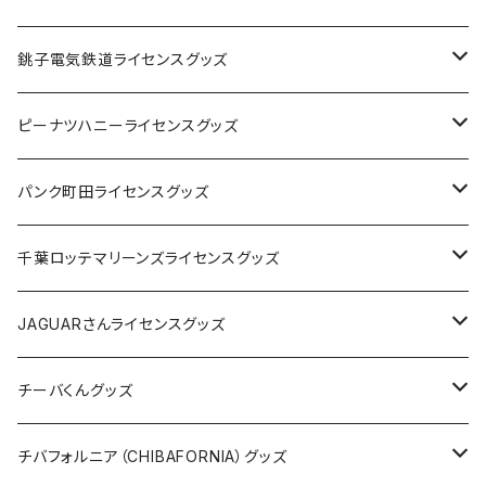
Tシャツ
銚子電気鉄道ライセンスグッズ
キャップ
ステッカー
ピーナツハニーライセンスグッズ
ステッカー
缶バッジ
Tシャツ
パンク町田ライセンスグッズ
缶バッジ
アクリルキーホルダー
キャップ
Tシャツ
千葉ロッテマリーンズライセンスグッズ
ホテルキーホルダー
ホテルキーホルダー
バッグ
キャップ
ステッカー
JAGUARさんライセンスグッズ
ステッカー
クリアファイル
ステッカー
バッグ
缶バッジ
Tシャツ
チーバくんグッズ
ステッカー大
缶バッジ32mm
Tシャツ
缶バッジ
ステッカー
エコバッグ
ステッカー
Tシャツ
チバフォルニア（CHIBAFORNIA）グッズ