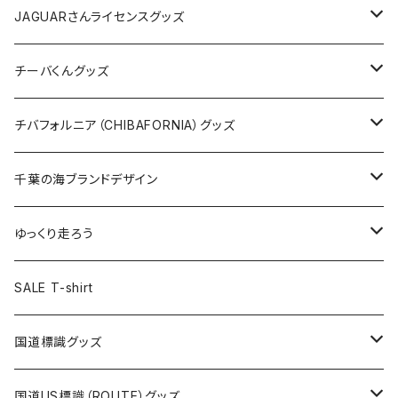
ホテルキーホルダー
ホテルキーホルダー
バッグ
キャップ
ステッカー
JAGUARさんライセンスグッズ
ステッカー
クリアファイル
ステッカー
バッグ
缶バッジ
Tシャツ
チーバくんグッズ
ステッカー大
缶バッジ32mm
Tシャツ
缶バッジ
ステッカー
エコバッグ
ステッカー
Tシャツ
チバフォルニア（CHIBAFORNIA）グッズ
選手ステッカー
缶バッジ54mm
キャップ
キーホルダー
缶バッジ
JAGUARさんコラボグッズ
缶バッジ
キャップ
Tシャツ
千葉の海ブランドデザイン
選手缶バッジ54mm
Tシャツ
トートバッグ
クリアファイル
キーホルダー
サコッシュ
クリアファイル
エコバッグ
キャップ
Tシャツ
ゆっくり走ろう
ステッカー
ランチバッグ
クリアファイル
ホテルキーホルダー
マスク
ステッカー
ステッカー
キャップ
Tシャツ
SALE T-shirt
エコバッグ
モーテルキーホルダー
エコバッグ
モーテルキーホルダー
ホテルキーホルダー
ステッカー
ステッカー
国道標識グッズ
トートバッグ
千葉ロッテマリーンズコラボ
ホテルキーホルダー
ホテルキーホルダー
ステッカー
国道US標識（ROUTE）グッズ