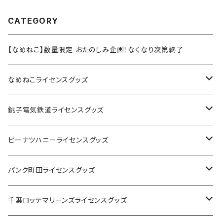
CATEGORY
【なめねこ】数量限定 おたのしみ企画！なくなり次第終了
なめねこライセンスグッズ
Tシャツ
銚子電気鉄道ライセンスグッズ
キャップ
ステッカー
ピーナツハニーライセンスグッズ
ステッカー
缶バッジ
Tシャツ
パンク町田ライセンスグッズ
缶バッジ
アクリルキーホルダー
キャップ
Tシャツ
千葉ロッテマリーンズライセンスグッズ