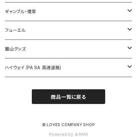
国道700～799号線
ROUTE600～699号線
ROUTE 500～599号線
ROUTE 400～499号線
ステッカー
福島県
LIVE配信禁止
ギャンブル・煙草
国道800～899号線
ROUTE700～799号線
ROUTE 600～699号線
ROUTE 500～599号線
茨城県
撮影禁止
ホテルキーホルダー
フューエル
国道900～1000号線
ROUTE800～899号線
ROUTE 700～799号線
ROUTE 600～699号線
栃木県
たばこ・禁煙ステッカー
ステッカー
鋸山グッズ
ROUTE900～1000号線
ROUTE 800～899号線
ROUTE 700～799号線
群馬県
Tシャツ
ハイウェイ（PA SA 高速道路）
ROUTE 900～1000号線
ROUTE 800～899号線
埼玉県
キャップ
ホテルキーホルダー
ROUTE 900～1000号線
商品一覧に戻る
Tシャツ
千葉県
ステッカー
ステッカー
Tシャツ
東京都
缶バッジ
© LOVES COMPANY SHOP
Powered by