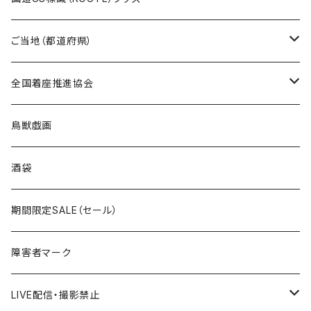
国道0～99号線
トートバッグ
Tシャツ
ステッカー
ご当地（都道府県）
国道100～199号線
ROUTE 0～99号線
キャップ
Tシャツ
北海道
全国着座推進協会
国道200～299号線
ROUTE100～199号線
ROUTE 0～99号線
キャップ
青森県
ステッカー
鳥獣戯画
国道300～399号線
ROUTE200～299号線
ROUTE 100～199号線
ROUTE 0～99号線
岩手県
酒袋
国道400～499号線
ROUTE300～399号線
ROUTE 200～299号線
ROUTE 100～199号線
宮城県
期間限定SALE（セール）
国道500～599号線
ROUTE400～499号線
ROUTE 300～399号線
ROUTE 200～299号線
秋田県
障害者マーク
国道600～699号線
ROUTE500～599号線
ROUTE 400～499号線
ROUTE 300～399号線
Tシャツ
山形県
LIVE配信・撮影禁止