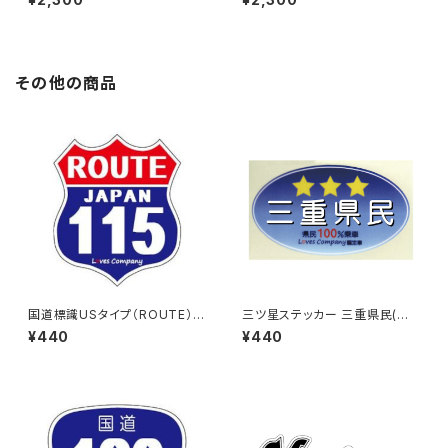
その他の商品
国道標識USタイプ（ROUTE）ス
三ツ星ステッカー 三重県民(ブ
テッカー 115号線
ルー)
¥440
¥440