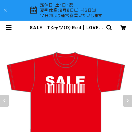
定休日：土・日・祝
夏季休業：8月8日㈯～16日㈰
17日㈪より通常営業いたいします
SALE Tシャツ（D）Red | LOVES
COMPANY SHOP