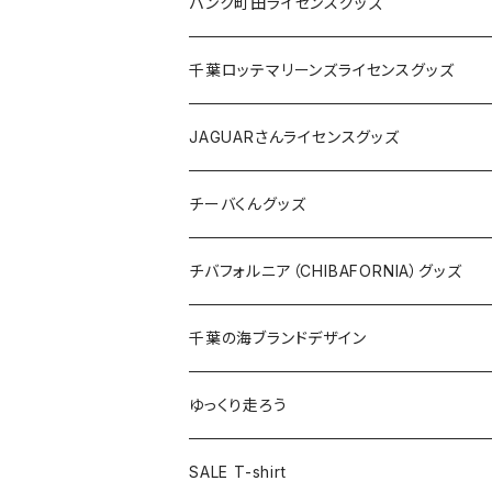
ステッカー
缶バッジ
Tシャツ
パンク町田ライセンスグッズ
缶バッジ
アクリルキーホルダー
キャップ
Tシャツ
千葉ロッテマリーンズライセンスグッズ
ホテルキーホルダー
ホテルキーホルダー
バッグ
キャップ
ステッカー
JAGUARさんライセンスグッズ
ステッカー
クリアファイル
ステッカー
バッグ
缶バッジ
Tシャツ
チーバくんグッズ
ステッカー大
缶バッジ32mm
Tシャツ
缶バッジ
ステッカー
エコバッグ
ステッカー
Tシャツ
チバフォルニア（CHIBAFORNIA）グッズ
選手ステッカー
缶バッジ54mm
キャップ
キーホルダー
缶バッジ
JAGUARさんコラボグッズ
缶バッジ
キャップ
Tシャツ
千葉の海ブランドデザイン
選手缶バッジ54mm
Tシャツ
トートバッグ
クリアファイル
キーホルダー
サコッシュ
クリアファイル
エコバッグ
キャップ
Tシャツ
ゆっくり走ろう
ステッカー
ランチバッグ
クリアファイル
ホテルキーホルダー
マスク
ステッカー
ステッカー
キャップ
Tシャツ
SALE T-shirt