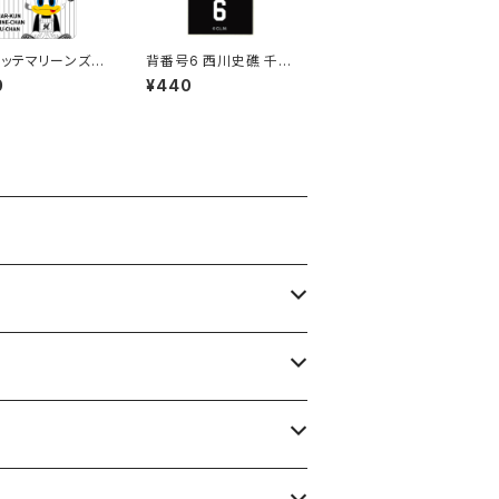
ッテマリーンズス
背番号6 西川史礁 千葉
ー11
ロッテマリーンズ 選手
0
¥440
ステッカー（ブラックB)