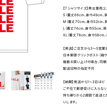
【Tシャツサイズ】男女兼用ユ
S（着丈66cm、身巾49cm、肩
M（着丈70cm、身巾52cm、
L（着丈74cm、身巾55cm、肩
XL（着丈78cm、身巾58cm、
【発送】ご注文から3〜5営業
日本郵便クリックポスト（箱サイズ
複数お買い上げの場合、同梱
配送日時の指定不可
【納期】発送から1〜3日ほど
ご不在で郵便受けに入らない
持ち帰りから2週間で返送と
いします。