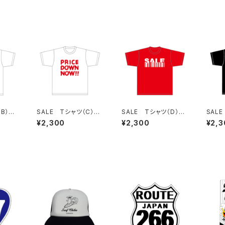
（B）W
SALE Tシャツ（C）W
SALE Tシャツ（D）Re
SALE
hite
d
ck
¥2,300
¥2,300
¥2,3