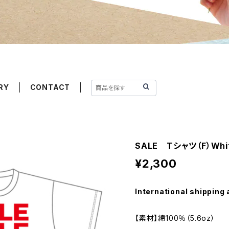
RY
CONTACT
SALE Tシャツ（F）Whi
¥2,300
International shipping 
【素材】綿100％（5.6oz）