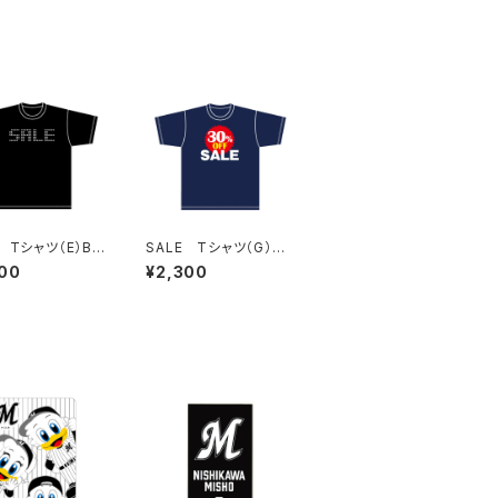
 Tシャツ（E）Bla
SALE Tシャツ（G）Na
vy
00
¥2,300