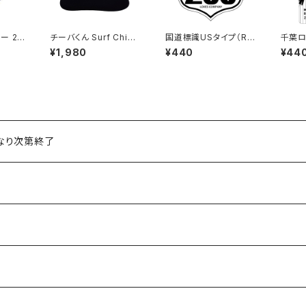
ー 24
チーバくん Surf Chib
国道標識USタイプ（RO
千葉ロ
a：メッシュキャップ（Bホ
UTE）ステッカー 266
テッカ
¥1,980
¥440
¥44
ワイト）
号線（ホワイト）
くなり次第終了