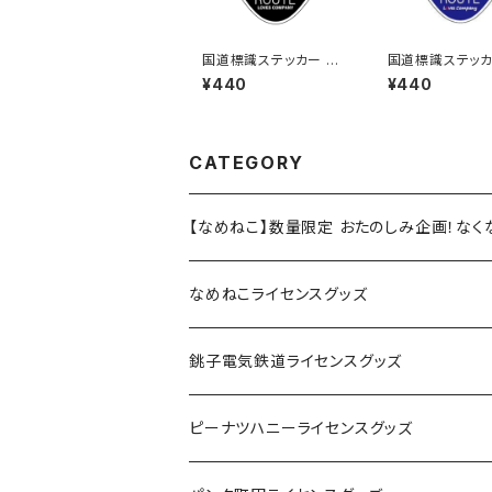
国道標識ステッカー 31
国道標識ステッカ
4号線（ブラック）
7号線
¥440
¥440
CATEGORY
【なめねこ】数量限定 おたのしみ企画！な
なめねこライセンスグッズ
Tシャツ
銚子電気鉄道ライセンスグッズ
キャップ
ステッカー
ピーナツハニーライセンスグッズ