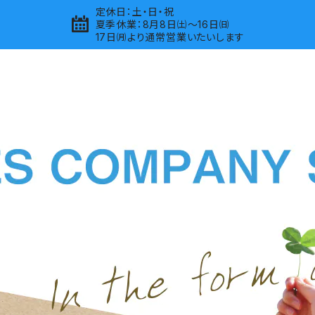
定休日：土・日・祝
夏季休業：8月8日㈯～16日㈰
17日㈪より通常営業いたいします