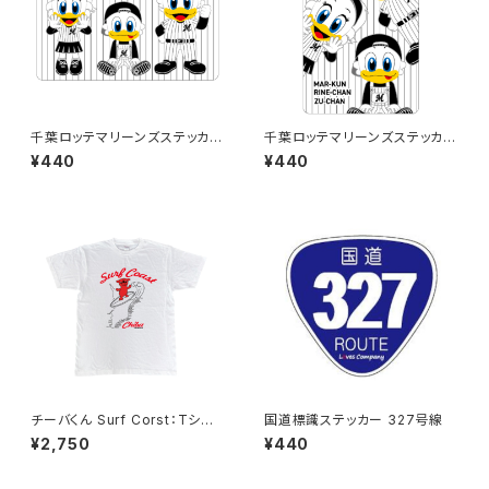
千葉ロッテマリーンズステッカー
千葉ロッテマリーンズステッカー
10
11
¥440
¥440
チーバくん Surf Corst：Tシャ
国道標識ステッカー 327号線
ツ（White）
¥2,750
¥440