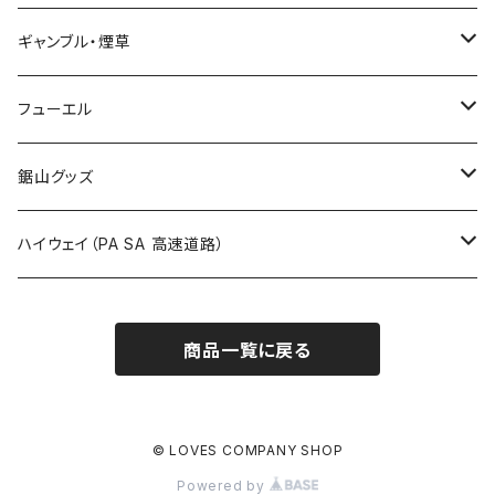
国道700～799号線
ROUTE600～699号線
ROUTE 500～599号線
ROUTE 400～499号線
ステッカー
福島県
LIVE配信禁止
ギャンブル・煙草
国道800～899号線
ROUTE700～799号線
ROUTE 600～699号線
ROUTE 500～599号線
茨城県
撮影禁止
ホテルキーホルダー
フューエル
国道900～1000号線
ROUTE800～899号線
ROUTE 700～799号線
ROUTE 600～699号線
栃木県
たばこ・禁煙ステッカー
ステッカー
鋸山グッズ
ROUTE900～1000号線
ROUTE 800～899号線
ROUTE 700～799号線
群馬県
Tシャツ
ハイウェイ（PA SA 高速道路）
ROUTE 900～1000号線
ROUTE 800～899号線
埼玉県
キャップ
ホテルキーホルダー
ROUTE 900～1000号線
商品一覧に戻る
Tシャツ
千葉県
ステッカー
ステッカー
Tシャツ
東京都
缶バッジ
© LOVES COMPANY SHOP
Powered by