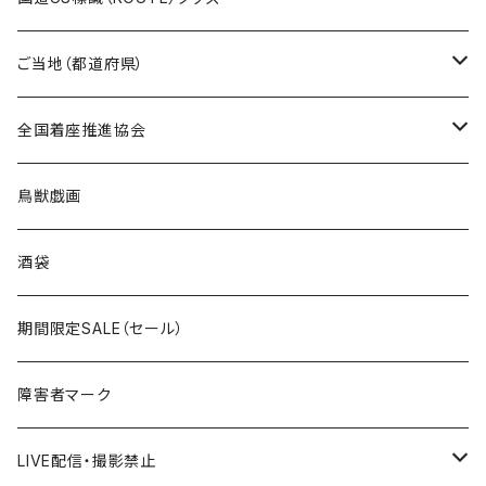
国道0～99号線
トートバッグ
Tシャツ
ステッカー
ご当地（都道府県）
国道100～199号線
ROUTE 0～99号線
キャップ
Tシャツ
北海道
全国着座推進協会
国道200～299号線
ROUTE100～199号線
ROUTE 0～99号線
キャップ
青森県
ステッカー
鳥獣戯画
国道300～399号線
ROUTE200～299号線
ROUTE 100～199号線
ROUTE 0～99号線
岩手県
酒袋
国道400～499号線
ROUTE300～399号線
ROUTE 200～299号線
ROUTE 100～199号線
宮城県
期間限定SALE（セール）
国道500～599号線
ROUTE400～499号線
ROUTE 300～399号線
ROUTE 200～299号線
秋田県
障害者マーク
国道600～699号線
ROUTE500～599号線
ROUTE 400～499号線
ROUTE 300～399号線
Tシャツ
山形県
LIVE配信・撮影禁止