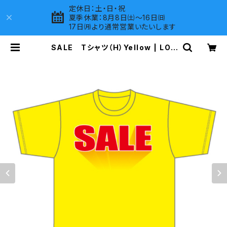
定休日：土・日・祝
夏季休業：8月8日㈯～16日㈰
17日㈪より通常営業いたいします
SALE Tシャツ（H）Yellow | LOV
ES COMPANY SHOP