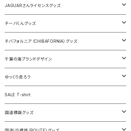
ホテルキーホルダー
ホテルキーホルダー
バッグ
キャップ
ステッカー
JAGUARさんライセンスグッズ
ステッカー
クリアファイル
ステッカー
バッグ
缶バッジ
Tシャツ
チーバくんグッズ
ステッカー大
缶バッジ32mm
Tシャツ
缶バッジ
ステッカー
エコバッグ
ステッカー
Tシャツ
チバフォルニア（CHIBAFORNIA）グッズ
選手ステッカー
缶バッジ54mm
キャップ
キーホルダー
缶バッジ
JAGUARさんコラボグッズ
缶バッジ
キャップ
Tシャツ
千葉の海ブランドデザイン
選手缶バッジ54mm
Tシャツ
トートバッグ
クリアファイル
キーホルダー
サコッシュ
クリアファイル
エコバッグ
キャップ
Tシャツ
ゆっくり走ろう
ステッカー
ランチバッグ
クリアファイル
ホテルキーホルダー
マスク
ステッカー
ステッカー
キャップ
Tシャツ
SALE T-shirt
エコバッグ
モーテルキーホルダー
エコバッグ
モーテルキーホルダー
ホテルキーホルダー
ステッカー
ステッカー
国道標識グッズ
トートバッグ
千葉ロッテマリーンズコラボ
ホテルキーホルダー
ホテルキーホルダー
ステッカー
国道US標識（ROUTE）グッズ