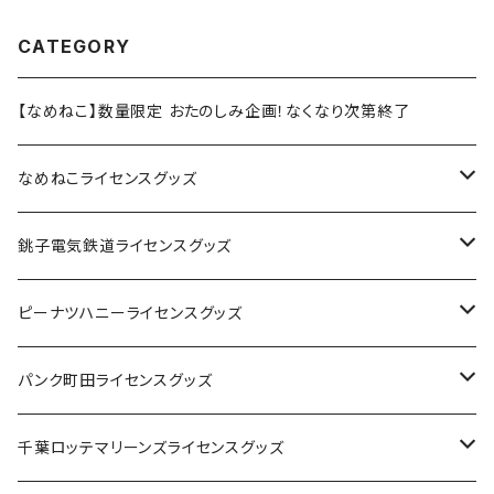
CATEGORY
【なめねこ】数量限定 おたのしみ企画！なくなり次第終了
なめねこライセンスグッズ
Tシャツ
銚子電気鉄道ライセンスグッズ
キャップ
ステッカー
ピーナツハニーライセンスグッズ
ステッカー
缶バッジ
Tシャツ
パンク町田ライセンスグッズ
缶バッジ
アクリルキーホルダー
キャップ
Tシャツ
千葉ロッテマリーンズライセンスグッズ