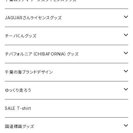
ホテルキーホルダー
ホテルキーホルダー
バッグ
キャップ
ステッカー
JAGUARさんライセンスグッズ
ステッカー
クリアファイル
ステッカー
バッグ
缶バッジ
Tシャツ
チーバくんグッズ
ステッカー大
缶バッジ32mm
Tシャツ
缶バッジ
ステッカー
エコバッグ
ステッカー
Tシャツ
チバフォルニア（CHIBAFORNIA）グッズ
選手ステッカー
缶バッジ54mm
キャップ
キーホルダー
缶バッジ
JAGUARさんコラボグッズ
缶バッジ
キャップ
Tシャツ
千葉の海ブランドデザイン
選手缶バッジ54mm
Tシャツ
トートバッグ
クリアファイル
キーホルダー
サコッシュ
クリアファイル
エコバッグ
キャップ
Tシャツ
ゆっくり走ろう
ステッカー
ランチバッグ
クリアファイル
ホテルキーホルダー
マスク
ステッカー
ステッカー
キャップ
Tシャツ
SALE T-shirt
エコバッグ
モーテルキーホルダー
エコバッグ
モーテルキーホルダー
ホテルキーホルダー
ステッカー
ステッカー
国道標識グッズ