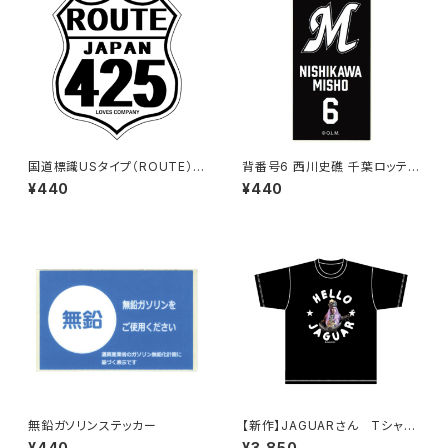
国道標識USタイプ（ROUTE）ス
背番号6 西川史礁 千葉ロッテマ
テッカー 425号線（ホワイト）
リーンズ 選手ステッカー（ブラッ
¥440
¥440
クB)
無鉛ガソリンステッカー
【新作】JAGUARさん Tシャツ
（HELLO JAGUAR）Black
¥440
¥3,850