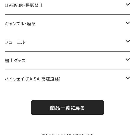
ROUTE 300～399号線
Tシャツ
山形県
LIVE配信・撮影禁止
国道700～799号線
ROUTE600～699号線
ROUTE 500～599号線
ROUTE 400～499号線
ステッカー
福島県
LIVE配信禁止
ギャンブル・煙草
国道800～899号線
ROUTE700～799号線
ROUTE 600～699号線
ROUTE 500～599号線
茨城県
撮影禁止
ホテルキーホルダー
フューエル
国道900～1000号線
ROUTE800～899号線
ROUTE 700～799号線
ROUTE 600～699号線
栃木県
たばこ・禁煙ステッカー
ステッカー
鋸山グッズ
ROUTE900～1000号線
ROUTE 800～899号線
ROUTE 700～799号線
群馬県
Tシャツ
ハイウェイ（PA SA 高速道路）
ROUTE 900～1000号線
ROUTE 800～899号線
埼玉県
キャップ
ホテルキーホルダー
ROUTE 900～1000号線
商品一覧に戻る
Tシャツ
千葉県
ステッカー
ステッカー
Tシャツ
東京都
缶バッジ