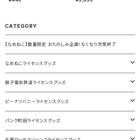
CATEGORY
【なめねこ】数量限定 おたのしみ企画！なくなり次第終了
なめねこライセンスグッズ
Tシャツ
銚子電気鉄道ライセンスグッズ
キャップ
ステッカー
ピーナツハニーライセンスグッズ
ステッカー
缶バッジ
Tシャツ
パンク町田ライセンスグッズ
缶バッジ
アクリルキーホルダー
キャップ
Tシャツ
千葉ロッテマリーンズライセンスグッズ