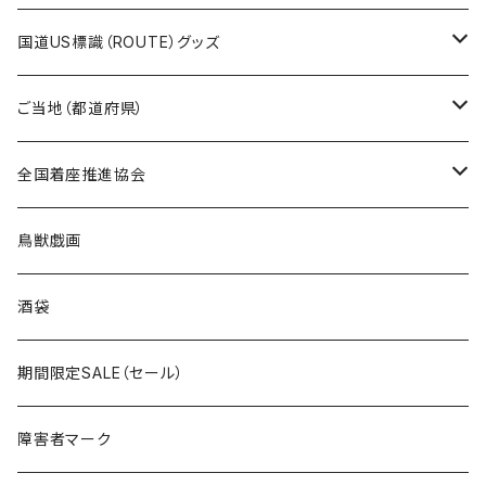
トートバッグ
千葉ロッテマリーンズコラボ
ホテルキーホルダー
ホテルキーホルダー
ステッカー
国道US標識（ROUTE）グッズ
国道0～99号線
トートバッグ
Tシャツ
ステッカー
ご当地（都道府県）
国道100～199号線
ROUTE 0～99号線
キャップ
Tシャツ
北海道
全国着座推進協会
国道200～299号線
ROUTE100～199号線
ROUTE 0～99号線
キャップ
青森県
ステッカー
鳥獣戯画
国道300～399号線
ROUTE200～299号線
ROUTE 100～199号線
ROUTE 0～99号線
岩手県
酒袋
国道400～499号線
ROUTE300～399号線
ROUTE 200～299号線
ROUTE 100～199号線
宮城県
期間限定SALE（セール）
国道500～599号線
ROUTE400～499号線
ROUTE 300～399号線
ROUTE 200～299号線
秋田県
障害者マーク
国道600～699号線
ROUTE500～599号線
ROUTE 400～499号線