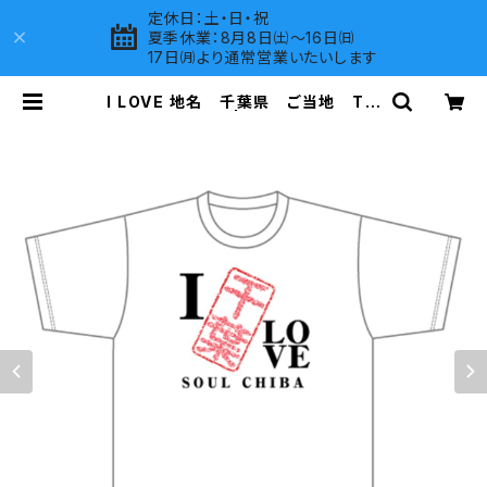
定休日：土・日・祝
夏季休業：8月8日㈯～16日㈰
17日㈪より通常営業いたいします
I LOVE 地名 千葉県 ご当地 Tシ
ャツ（C）White | LOVES COMPA
NY SHOP