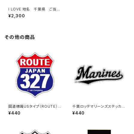
I LOVE 地名 千葉県 ご当
地 Tシャツ（C）White
¥2,300
その他の商品
国道標識USタイプ（ROUTE）ス
千葉ロッテマリーンズステッカー
テッカー 327号線
16
¥440
¥440