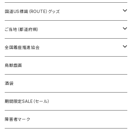
トートバッグ
千葉ロッテマリーンズコラボ
ホテルキーホルダー
ホテルキーホルダー
ステッカー
国道US標識（ROUTE）グッズ
国道0～99号線
トートバッグ
Tシャツ
ステッカー
ご当地（都道府県）
国道100～199号線
ROUTE 0～99号線
キャップ
Tシャツ
北海道
全国着座推進協会
国道200～299号線
ROUTE100～199号線
ROUTE 0～99号線
キャップ
青森県
ステッカー
鳥獣戯画
国道300～399号線
ROUTE200～299号線
ROUTE 100～199号線
ROUTE 0～99号線
岩手県
酒袋
国道400～499号線
ROUTE300～399号線
ROUTE 200～299号線
ROUTE 100～199号線
宮城県
期間限定SALE（セール）
国道500～599号線
ROUTE400～499号線
ROUTE 300～399号線
ROUTE 200～299号線
秋田県
障害者マーク
国道600～699号線
ROUTE500～599号線
ROUTE 400～499号線