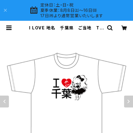
定休日：土・日・祝
夏季休業：8月8日㈯～16日㈰
17日㈪より通常営業いたいします
I LOVE 地名 千葉県 ご当地 Tシ
ャツ（I）White | LOVES COMPAN
Y SHOP