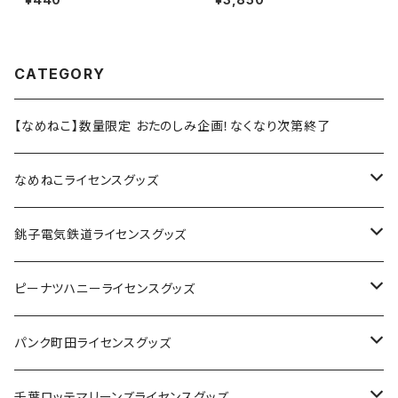
CATEGORY
【なめねこ】数量限定 おたのしみ企画！なくなり次第終了
なめねこライセンスグッズ
Tシャツ
銚子電気鉄道ライセンスグッズ
キャップ
ステッカー
ピーナツハニーライセンスグッズ
ステッカー
缶バッジ
Tシャツ
パンク町田ライセンスグッズ
缶バッジ
アクリルキーホルダー
キャップ
Tシャツ
千葉ロッテマリーンズライセンスグッズ