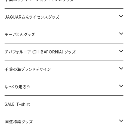
ホテルキーホルダー
ホテルキーホルダー
バッグ
キャップ
ステッカー
JAGUARさんライセンスグッズ
ステッカー
クリアファイル
ステッカー
バッグ
缶バッジ
Tシャツ
チーバくんグッズ
ステッカー大
缶バッジ32mm
Tシャツ
缶バッジ
ステッカー
エコバッグ
ステッカー
Tシャツ
チバフォルニア（CHIBAFORNIA）グッズ
選手ステッカー
缶バッジ54mm
キャップ
キーホルダー
缶バッジ
JAGUARさんコラボグッズ
缶バッジ
キャップ
Tシャツ
千葉の海ブランドデザイン
選手缶バッジ54mm
Tシャツ
トートバッグ
クリアファイル
キーホルダー
サコッシュ
クリアファイル
エコバッグ
キャップ
Tシャツ
ゆっくり走ろう
ステッカー
ランチバッグ
クリアファイル
ホテルキーホルダー
マスク
ステッカー
ステッカー
キャップ
Tシャツ
SALE T-shirt
エコバッグ
モーテルキーホルダー
エコバッグ
モーテルキーホルダー
ホテルキーホルダー
ステッカー
ステッカー
国道標識グッズ