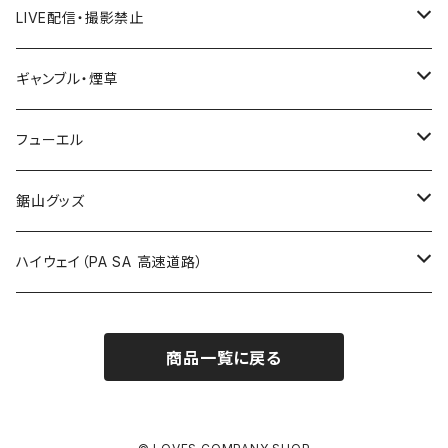
ROUTE 300～399号線
Tシャツ
山形県
LIVE配信・撮影禁止
国道700～799号線
ROUTE600～699号線
ROUTE 500～599号線
ROUTE 400～499号線
ステッカー
福島県
LIVE配信禁止
ギャンブル・煙草
国道800～899号線
ROUTE700～799号線
ROUTE 600～699号線
ROUTE 500～599号線
茨城県
撮影禁止
ホテルキーホルダー
フューエル
国道900～1000号線
ROUTE800～899号線
ROUTE 700～799号線
ROUTE 600～699号線
栃木県
たばこ・禁煙ステッカー
ステッカー
鋸山グッズ
ROUTE900～1000号線
ROUTE 800～899号線
ROUTE 700～799号線
群馬県
Tシャツ
ハイウェイ（PA SA 高速道路）
ROUTE 900～1000号線
ROUTE 800～899号線
埼玉県
キャップ
ホテルキーホルダー
ROUTE 900～1000号線
商品一覧に戻る
Tシャツ
千葉県
ステッカー
ステッカー
Tシャツ
東京都
缶バッジ