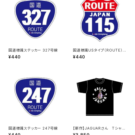
国道標識ステッカー 327号線
国道標識USタイプ（ROUTE）ス
テッカー 115号線
¥440
¥440
国道標識ステッカー 247号線
【新作】JAGUARさん Tシャツ
（HELLO JAGUAR）Black
¥440
¥3,850