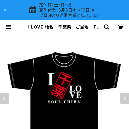
定休日：土・日・祝
夏季休業：8月8日㈯～16日㈰
17日㈪より通常営業いたいします
I LOVE 地名 千葉県 ご当地 Tシ
ャツ（C）Black | LOVES COMPAN
Y SHOP