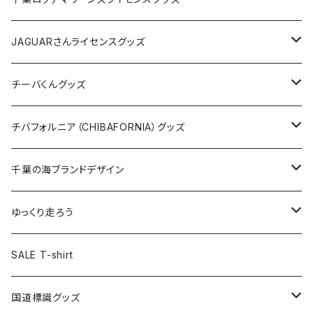
ホテルキーホルダー
ホテルキーホルダー
バッグ
キャップ
ステッカー
JAGUARさんライセンスグッズ
ステッカー
クリアファイル
ステッカー
バッグ
缶バッジ
Tシャツ
チーバくんグッズ
ステッカー大
缶バッジ32mm
Tシャツ
缶バッジ
ステッカー
エコバッグ
ステッカー
Tシャツ
チバフォルニア（CHIBAFORNIA）グッズ
選手ステッカー
缶バッジ54mm
キャップ
キーホルダー
缶バッジ
JAGUARさんコラボグッズ
缶バッジ
キャップ
Tシャツ
千葉の海ブランドデザイン
選手缶バッジ54mm
Tシャツ
トートバッグ
クリアファイル
キーホルダー
サコッシュ
クリアファイル
エコバッグ
キャップ
Tシャツ
ゆっくり走ろう
ステッカー
ランチバッグ
クリアファイル
ホテルキーホルダー
マスク
ステッカー
ステッカー
キャップ
Tシャツ
SALE T-shirt
エコバッグ
モーテルキーホルダー
エコバッグ
モーテルキーホルダー
ホテルキーホルダー
ステッカー
ステッカー
国道標識グッズ