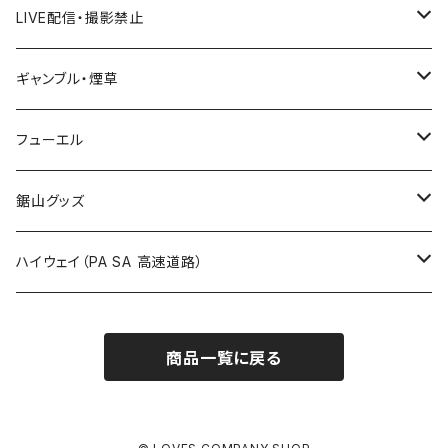
ROUTE 300～399号線
Tシャツ
山形県
LIVE配信・撮影禁止
国道700～799号線
ROUTE600～699号線
ROUTE 500～599号線
ROUTE 400～499号線
ステッカー
福島県
LIVE配信禁止
ギャンブル・煙草
国道800～899号線
ROUTE700～799号線
ROUTE 600～699号線
ROUTE 500～599号線
茨城県
撮影禁止
ホテルキーホルダー
フューエル
国道900～1000号線
ROUTE800～899号線
ROUTE 700～799号線
ROUTE 600～699号線
栃木県
たばこ・禁煙ステッカー
ステッカー
鋸山グッズ
ROUTE900～1000号線
ROUTE 800～899号線
ROUTE 700～799号線
群馬県
Tシャツ
ハイウェイ（PA SA 高速道路）
ROUTE 900～1000号線
ROUTE 800～899号線
埼玉県
キャップ
ホテルキーホルダー
ROUTE 900～1000号線
商品一覧に戻る
Tシャツ
千葉県
ステッカー
ステッカー
Tシャツ
東京都
缶バッジ