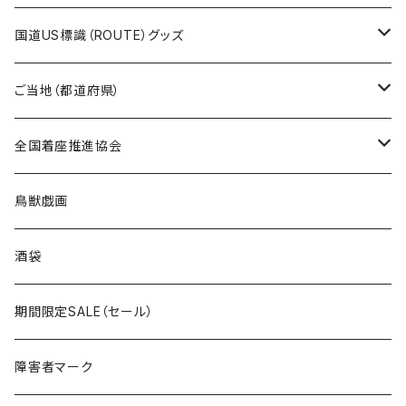
トートバッグ
千葉ロッテマリーンズコラボ
ホテルキーホルダー
ホテルキーホルダー
ステッカー
国道US標識（ROUTE）グッズ
国道0～99号線
トートバッグ
Tシャツ
ステッカー
ご当地（都道府県）
国道100～199号線
ROUTE 0～99号線
キャップ
Tシャツ
北海道
全国着座推進協会
国道200～299号線
ROUTE100～199号線
ROUTE 0～99号線
キャップ
青森県
ステッカー
鳥獣戯画
国道300～399号線
ROUTE200～299号線
ROUTE 100～199号線
ROUTE 0～99号線
岩手県
酒袋
国道400～499号線
ROUTE300～399号線
ROUTE 200～299号線
ROUTE 100～199号線
宮城県
期間限定SALE（セール）
国道500～599号線
ROUTE400～499号線
ROUTE 300～399号線
ROUTE 200～299号線
秋田県
障害者マーク
国道600～699号線
ROUTE500～599号線
ROUTE 400～499号線