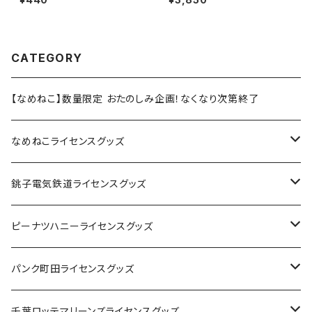
CATEGORY
【なめねこ】数量限定 おたのしみ企画！なくなり次第終了
なめねこライセンスグッズ
Tシャツ
銚子電気鉄道ライセンスグッズ
キャップ
ステッカー
ピーナツハニーライセンスグッズ
ステッカー
缶バッジ
Tシャツ
パンク町田ライセンスグッズ
缶バッジ
アクリルキーホルダー
キャップ
Tシャツ
千葉ロッテマリーンズライセンスグッズ