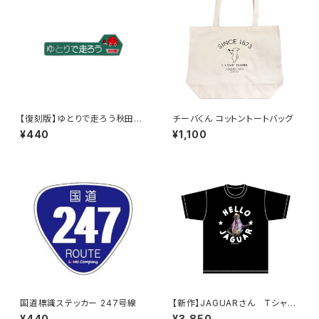
【復刻版】ゆとりで走ろう秋田県
チーバくん コットントートバッグ
（緑）：ステッカー
¥440
¥1,100
国道標識ステッカー 247号線
【新作】JAGUARさん Tシャツ
（HELLO JAGUAR）Black
¥440
¥3,850