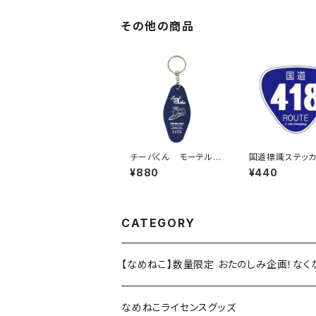
その他の商品
チーバくん モーテルキ
国道標識ステッカ
ーホルダー design3
8号線
¥880
¥440
CATEGORY
【なめねこ】数量限定 おたのしみ企画！な
なめねこライセンスグッズ