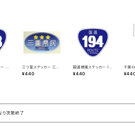
ー 41
三ツ星ステッカー 三重
国道標識ステッカー 19
千葉ロ
県民(ブルー)
4号線
テッカ
¥440
¥440
¥44
くなり次第終了