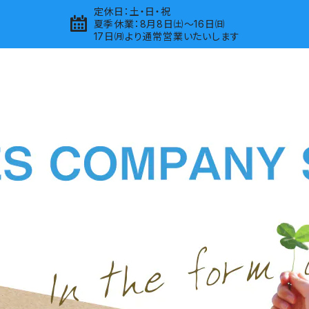
定休日：土・日・祝
夏季休業：8月8日㈯～16日㈰
17日㈪より通常営業いたいします