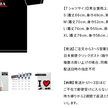
【Tシャツサイズ】男女兼用ユ
S（着丈66cm、身巾49cm、肩
M（着丈70cm、身巾52cm、
L（着丈74cm、身巾55cm、肩
XL（着丈78cm、身巾58cm、
【発送】ご注文から3〜5営業
日本郵便クリックポスト（箱サイズ
複数お買い上げの場合、同梱
配送日時の指定不可
【納期】発送から1〜3日ほど
ご不在で郵便受けに入らない
持ち帰りから2週間で返送と
いします。