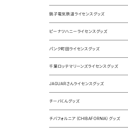
Tシャツ
銚子電気鉄道ライセンスグッズ
キャップ
ステッカー
ピーナツハニーライセンスグッズ
ステッカー
缶バッジ
Tシャツ
パンク町田ライセンスグッズ
缶バッジ
アクリルキーホルダー
キャップ
Tシャツ
千葉ロッテマリーンズライセンスグッズ
ホテルキーホルダー
ホテルキーホルダー
バッグ
キャップ
ステッカー
JAGUARさんライセンスグッズ
ステッカー
クリアファイル
ステッカー
バッグ
缶バッジ
Tシャツ
チーバくんグッズ
ステッカー大
缶バッジ32mm
Tシャツ
缶バッジ
ステッカー
エコバッグ
ステッカー
Tシャツ
チバフォルニア（CHIBAFORNIA）グッズ