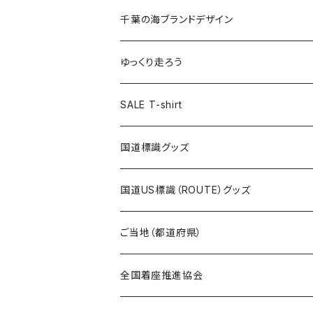
選手ステッカー
缶バッジ54mm
キャップ
キーホルダー
缶バッジ
JAGUARさんコラボグッズ
缶バッジ
キャップ
Tシャツ
千葉の海ブランドデザイン
選手缶バッジ54mm
Tシャツ
トートバッグ
クリアファイル
キーホルダー
サコッシュ
クリアファイル
エコバッグ
キャップ
Tシャツ
ゆっくり走ろう
ステッカー
ランチバッグ
クリアファイル
ホテルキーホルダー
マスク
ステッカー
ステッカー
キャップ
Tシャツ
SALE T-shirt
エコバッグ
モーテルキーホルダー
エコバッグ
モーテルキーホルダー
ホテルキーホルダー
ステッカー
ステッカー
国道標識グッズ
トートバッグ
千葉ロッテマリーンズコラボ
ホテルキーホルダー
ホテルキーホルダー
ステッカー
国道US標識（ROUTE）グッズ
国道0～99号線
トートバッグ
Tシャツ
ステッカー
ご当地（都道府県）
国道100～199号線
ROUTE 0～99号線
キャップ
Tシャツ
北海道
全国着座推進協会
国道200～299号線
ROUTE100～199号線