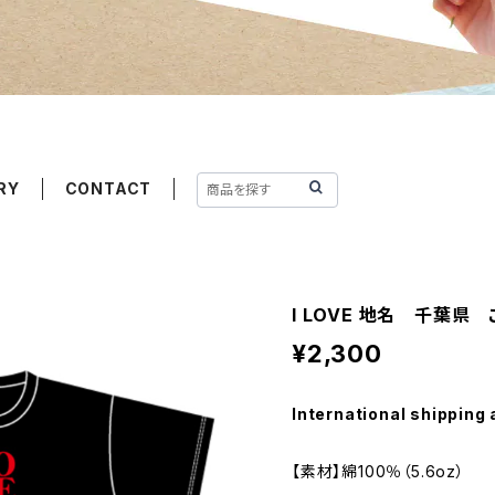
RY
CONTACT
I LOVE 地名 千葉県 
¥2,300
International shipping 
【素材】綿100％（5.6oz）