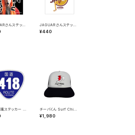
UARさんステッカ
JAGUARさんステッカ
23-5）
ー（2023-6）
0
¥440
識ステッカー 41
チーバくん Surf Chib
a：メッシュキャップ（Aホ
0
¥1,980
ワイト）