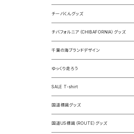
ステッカー
クリアファイル
ステッカー
バッグ
缶バッジ
Tシャツ
チーバくんグッズ
ステッカー大
缶バッジ32mm
Tシャツ
缶バッジ
ステッカー
エコバッグ
ステッカー
Tシャツ
チバフォルニア（CHIBAFORNIA）グッズ
選手ステッカー
缶バッジ54mm
キャップ
キーホルダー
缶バッジ
JAGUARさんコラボグッズ
缶バッジ
キャップ
Tシャツ
千葉の海ブランドデザイン
選手缶バッジ54mm
Tシャツ
トートバッグ
クリアファイル
キーホルダー
サコッシュ
クリアファイル
エコバッグ
キャップ
Tシャツ
ゆっくり走ろう
ステッカー
ランチバッグ
クリアファイル
ホテルキーホルダー
マスク
ステッカー
ステッカー
キャップ
Tシャツ
SALE T-shirt
エコバッグ
モーテルキーホルダー
エコバッグ
モーテルキーホルダー
ホテルキーホルダー
ステッカー
ステッカー
国道標識グッズ
トートバッグ
千葉ロッテマリーンズコラボ
ホテルキーホルダー
ホテルキーホルダー
ステッカー
国道US標識（ROUTE）グッズ