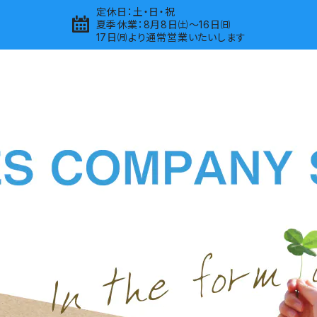
定休日：土・日・祝
夏季休業：8月8日㈯～16日㈰
17日㈪より通常営業いたいします