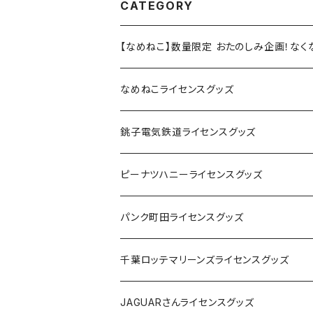
CATEGORY
【なめねこ】数量限定 おたのしみ企画！な
なめねこライセンスグッズ
Tシャツ
銚子電気鉄道ライセンスグッズ
キャップ
ステッカー
ピーナツハニーライセンスグッズ
ステッカー
缶バッジ
Tシャツ
パンク町田ライセンスグッズ
缶バッジ
アクリルキーホルダー
キャップ
Tシャツ
千葉ロッテマリーンズライセンスグッズ
ホテルキーホルダー
ホテルキーホルダー
バッグ
キャップ
ステッカー
JAGUARさんライセンスグッズ