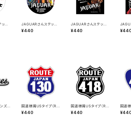
テッカ
JAGUARさんステッカ
JAGUARさんステッカ
JAG
ー（2023-3）
ー（2023-4）
ー（20
¥440
¥440
¥44
ンズス
国道標識USタイプ（RO
国道標識USタイプ（RO
国道標
）
UTE）ステッカー 130号
UTE）ステッカー 418号
8号線
¥440
¥440
¥44
線
線（ブラック）