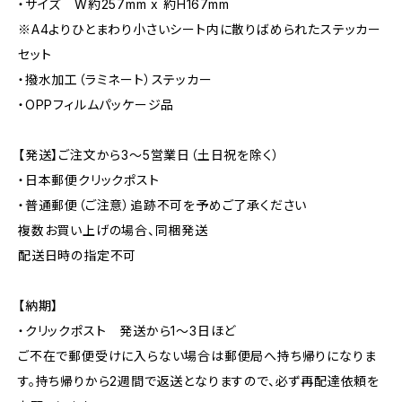
・サイズ W約257mm x 約H167mm
※A4よりひとまわり小さいシート内に散りばめられたステッカー
セット
・撥水加工（ラミネート）ステッカー
・OPPフィルムパッケージ品
【発送】ご注文から3〜5営業日（土日祝を除く）
・日本郵便クリックポスト
・普通郵便（ご注意）追跡不可を予めご了承ください
複数お買い上げの場合、同梱発送
配送日時の指定不可
【納期】
・クリックポスト 発送から1〜3日ほど
ご不在で郵便受けに入らない場合は郵便局へ持ち帰りになりま
す。持ち帰りから2週間で返送となりますので、必ず再配達依頼を