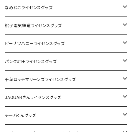
なめねこライセンスグッズ
Tシャツ
銚子電気鉄道ライセンスグッズ
キャップ
ステッカー
ピーナツハニーライセンスグッズ
ステッカー
缶バッジ
Tシャツ
パンク町田ライセンスグッズ
缶バッジ
アクリルキーホルダー
キャップ
Tシャツ
千葉ロッテマリーンズライセンスグッズ
ホテルキーホルダー
ホテルキーホルダー
バッグ
キャップ
ステッカー
JAGUARさんライセンスグッズ
ステッカー
クリアファイル
ステッカー
バッグ
缶バッジ
Tシャツ
チーバくんグッズ
ステッカー大