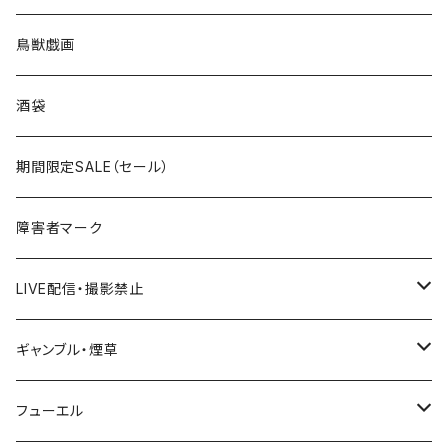
国道200～299号線
ROUTE100～199号線
ROUTE 0～99号線
キャップ
青森県
ステッカー
鳥獣戯画
国道300～399号線
ROUTE200～299号線
ROUTE 100～199号線
ROUTE 0～99号線
岩手県
酒袋
国道400～499号線
ROUTE300～399号線
ROUTE 200～299号線
ROUTE 100～199号線
宮城県
期間限定SALE（セール）
国道500～599号線
ROUTE400～499号線
ROUTE 300～399号線
ROUTE 200～299号線
秋田県
障害者マーク
国道600～699号線
ROUTE500～599号線
ROUTE 400～499号線
ROUTE 300～399号線
Tシャツ
山形県
LIVE配信・撮影禁止
国道700～799号線
ROUTE600～699号線
ROUTE 500～599号線
ROUTE 400～499号線
ステッカー
福島県
LIVE配信禁止
ギャンブル・煙草
国道800～899号線
ROUTE700～799号線
ROUTE 600～699号線
ROUTE 500～599号線
茨城県
撮影禁止
ホテルキーホルダー
フューエル
国道900～1000号線
ROUTE800～899号線
ROUTE 700～799号線
ROUTE 600～699号線