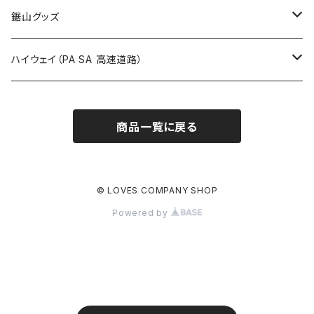
栃木県
たばこ・禁煙ステッカー
ステッカー
鋸山グッズ
ROUTE900～1000号線
ROUTE 800～899号線
ROUTE 700～799号線
群馬県
Tシャツ
ハイウェイ（PA SA 高速道路）
ROUTE 900～1000号線
ROUTE 800～899号線
埼玉県
キャップ
ホテルキーホルダー
ROUTE 900～1000号線
商品一覧に戻る
Tシャツ
千葉県
ステッカー
ステッカー
Tシャツ
東京都
缶バッジ
© LOVES COMPANY SHOP
Powered by
ステッカー
神奈川県
アクリルキーホルダー
キャップ
新潟県
ホテルキーホルダー
ホテルキーホルダー