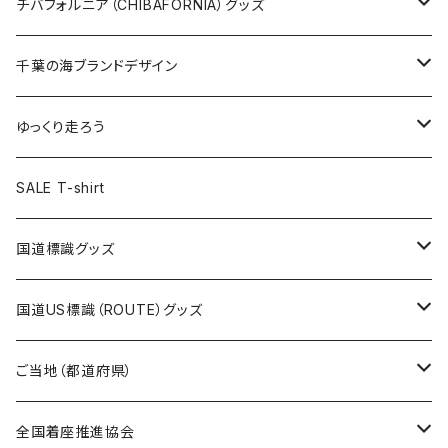
缶バッジ32mm
Tシャツ
缶バッジ
ステッカー
エコバッグ
ステッカー
Tシャツ
チバフォルニア（CHIBAFORNIA）グッズ
選手ステッカー
缶バッジ54mm
キャップ
キーホルダー
缶バッジ
JAGUARさんコラボグッズ
缶バッジ
キャップ
Tシャツ
千葉の海ブランドデザイン
選手缶バッジ54mm
Tシャツ
トートバッグ
クリアファイル
キーホルダー
サコッシュ
クリアファイル
エコバッグ
キャップ
Tシャツ
ゆっくり走ろう
ステッカー
ランチバッグ
クリアファイル
ホテルキーホルダー
マスク
ステッカー
ステッカー
キャップ
Tシャツ
SALE T-shirt
エコバッグ
モーテルキーホルダー
エコバッグ
モーテルキーホルダー
ホテルキーホルダー
ステッカー
ステッカー
国道標識グッズ
トートバッグ
千葉ロッテマリーンズコラボ
ホテルキーホルダー
ホテルキーホルダー
ステッカー
国道US標識（ROUTE）グッズ
国道0～99号線
トートバッグ
Tシャツ
ステッカー
ご当地（都道府県）
国道100～199号線
ROUTE 0～99号線
キャップ
Tシャツ
北海道
全国着座推進協会