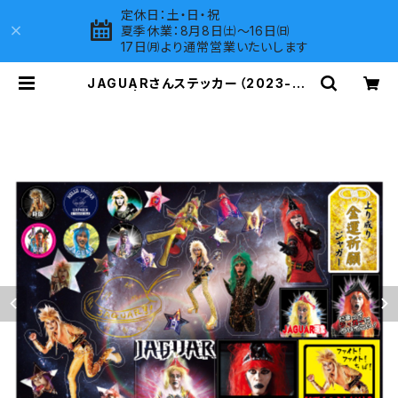
定休日：土・日・祝
夏季休業：8月8日㈯～16日㈰
17日㈪より通常営業いたいします
JAGUARさんステッカー（2023-as
sort） | LOVES COMPANY SHO
P