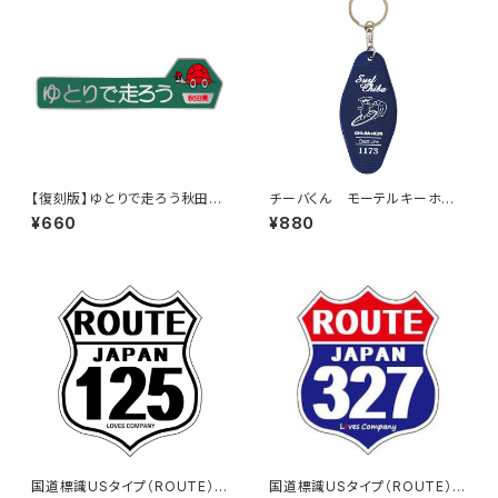
【復刻版】ゆとりで走ろう秋田県
チーバくん モーテルキーホル
（緑）：ステッカー（大）
ダー design3
¥660
¥880
国道標識USタイプ（ROUTE）ス
国道標識USタイプ（ROUTE）ス