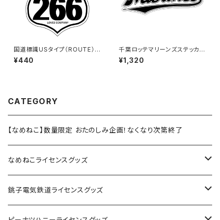
国道標識USタイプ（ROUTE）ス
千葉ロッテマリーンズステッカー
テッカー 266号線（ホワイト）
16（特大）
¥440
¥1,320
CATEGORY
【なめねこ】数量限定 おたのしみ企画！なくなり次第終了
なめねこライセンスグッズ
Tシャツ
銚子電気鉄道ライセンスグッズ
キャップ
ステッカー
ピーナツハニーライセンスグッズ