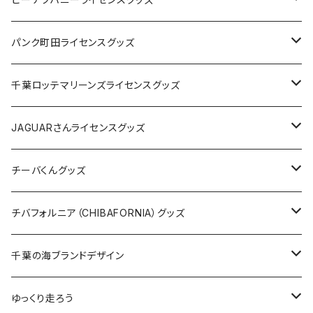
ステッカー
缶バッジ
Tシャツ
パンク町田ライセンスグッズ
缶バッジ
アクリルキーホルダー
キャップ
Tシャツ
千葉ロッテマリーンズライセンスグッズ
ホテルキーホルダー
ホテルキーホルダー
バッグ
キャップ
ステッカー
JAGUARさんライセンスグッズ
ステッカー
クリアファイル
ステッカー
バッグ
缶バッジ
Tシャツ
チーバくんグッズ
ステッカー大
缶バッジ32mm
Tシャツ
缶バッジ
ステッカー
エコバッグ
ステッカー
Tシャツ
チバフォルニア（CHIBAFORNIA）グッズ
選手ステッカー
缶バッジ54mm
キャップ
キーホルダー
缶バッジ
JAGUARさんコラボグッズ
缶バッジ
キャップ
Tシャツ
千葉の海ブランドデザイン
選手缶バッジ54mm
Tシャツ
トートバッグ
クリアファイル
キーホルダー
サコッシュ
クリアファイル
エコバッグ
キャップ
Tシャツ
ゆっくり走ろう