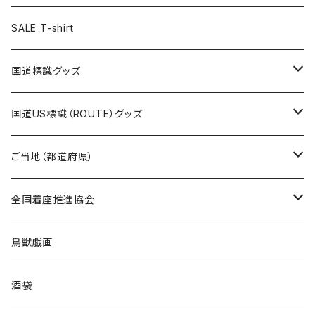
ステッカー
ランチバッグ
クリアファイル
ホテルキーホルダー
マスク
ステッカー
ステッカー
キャップ
Tシャツ
SALE T-shirt
エコバッグ
モーテルキーホルダー
エコバッグ
モーテルキーホルダー
ホテルキーホルダー
ステッカー
ステッカー
国道標識グッズ
トートバッグ
千葉ロッテマリーンズコラボ
ホテルキーホルダー
ホテルキーホルダー
ステッカー
国道US標識（ROUTE）グッズ
国道0～99号線
トートバッグ
Tシャツ
ステッカー
ご当地（都道府県）
国道100～199号線
ROUTE 0～99号線
キャップ
Tシャツ
北海道
全国着座推進協会
国道200～299号線
ROUTE100～199号線
ROUTE 0～99号線
キャップ
青森県
ステッカー
鳥獣戯画
国道300～399号線
ROUTE200～299号線
ROUTE 100～199号線
ROUTE 0～99号線
岩手県
酒袋
国道400～499号線