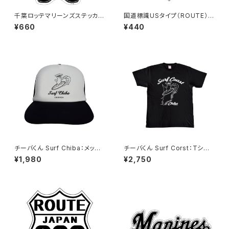
千葉ロッテマリーンズステッカー
国道標識USタイプ（ROUTE）ス
13（大）
テッカー 410号線
¥660
¥440
チーバくん Surf Chiba：メッシ
チーバくん Surf Corst：Tシャ
ュキャップ（Bホワイト）
ツ（Black）
¥1,980
¥2,750