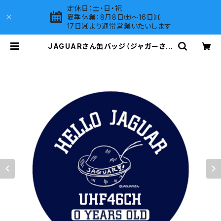
定休日：土・日・祝
夏季休業：8月8日㈯～16日㈰
17日㈪より通常営業いたいします
JAGUARさん缶バッジ（ジャガーさん
が描いた宇宙船JAGUAR号） | LOV
ES COMPANY SHOP