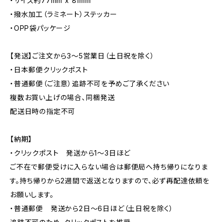
・サイズ約77mm x 81mm
・撥水加工（ラミネート）ステッカー
・OPP袋パッケージ
【発送】ご注文から3〜5営業日（土日祝を除く）
・日本郵便クリックポスト
・普通郵便（ご注意）追跡不可を予めご了承ください
複数お買い上げの場合、同梱発送
配送日時の指定不可
【納期】
・クリックポスト 発送から1〜3日ほど
ご不在で郵便受けに入らない場合は郵便局へ持ち帰りになりま
す。持ち帰りから2週間で返送となりますので、必ず再配達依頼を
お願いします。
・普通郵便 発送から2日〜6日ほど（土日祝を除く）