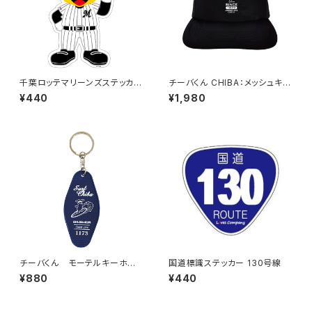
千葉ロッテマリーンズステッカー
チーバくん CHIBA：メッシュキャ
13
ップ（ブラック）
¥440
¥1,980
チーバくん モーテルキーホル
国道標識ステッカー 130号線
ダー design3
¥880
¥440