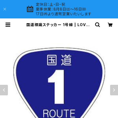
定休日：土・日・祝
夏季休業：8月8日㈯～16日㈰
17日㈪より通常営業いたいします
国道標識ステッカー 1号線 | LOVES
COMPANY SHOP