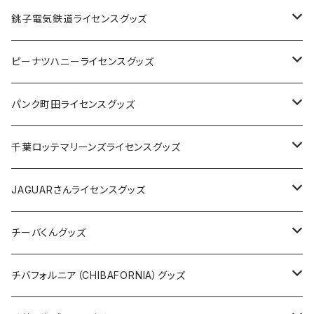
Tシャツ
銚子電気鉄道ライセンスグッズ
キャップ
ステッカー
ピーナツハニーライセンスグッズ
ステッカー
缶バッジ
Tシャツ
パンク町田ライセンスグッズ
缶バッジ
アクリルキーホルダー
キャップ
Tシャツ
千葉ロッテマリーンズライセンスグッズ
ホテルキーホルダー
ホテルキーホルダー
バッグ
キャップ
ステッカー
JAGUARさんライセンスグッズ
ステッカー
クリアファイル
ステッカー
バッグ
缶バッジ
Tシャツ
チーバくんグッズ
ステッカー大
缶バッジ32mm
Tシャツ
缶バッジ
ステッカー
エコバッグ
ステッカー
Tシャツ
チバフォルニア（CHIBAFORNIA）グッズ
選手ステッカー
缶バッジ54mm