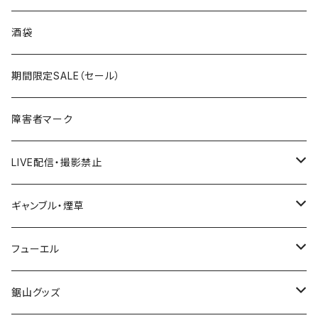
国道300～399号線
ROUTE200～299号線
ROUTE 100～199号線
ROUTE 0～99号線
岩手県
酒袋
国道400～499号線
ROUTE300～399号線
ROUTE 200～299号線
ROUTE 100～199号線
宮城県
期間限定SALE（セール）
国道500～599号線
ROUTE400～499号線
ROUTE 300～399号線
ROUTE 200～299号線
秋田県
障害者マーク
国道600～699号線
ROUTE500～599号線
ROUTE 400～499号線
ROUTE 300～399号線
Tシャツ
山形県
LIVE配信・撮影禁止
国道700～799号線
ROUTE600～699号線
ROUTE 500～599号線
ROUTE 400～499号線
ステッカー
福島県
LIVE配信禁止
ギャンブル・煙草
国道800～899号線
ROUTE700～799号線
ROUTE 600～699号線
ROUTE 500～599号線
茨城県
撮影禁止
ホテルキーホルダー
フューエル
国道900～1000号線
ROUTE800～899号線
ROUTE 700～799号線
ROUTE 600～699号線
栃木県
たばこ・禁煙ステッカー
ステッカー
鋸山グッズ
ROUTE900～1000号線
ROUTE 800～899号線
ROUTE 700～799号線