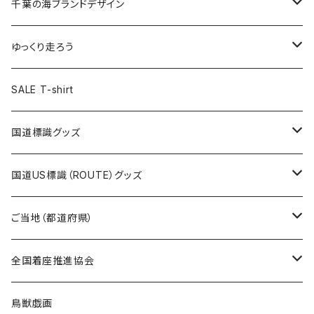
キャップ
キーホルダー
缶バッジ
JAGUARさんコラボグッズ
缶バッジ
キャップ
Tシャツ
千葉の海ブランドデザイン
選手缶バッジ54mm
Tシャツ
トートバッグ
クリアファイル
キーホルダー
サコッシュ
クリアファイル
エコバッグ
キャップ
Tシャツ
ゆっくり走ろう
ステッカー
ランチバッグ
クリアファイル
ホテルキーホルダー
マスク
ステッカー
ステッカー
キャップ
Tシャツ
SALE T-shirt
エコバッグ
モーテルキーホルダー
エコバッグ
モーテルキーホルダー
ホテルキーホルダー
ステッカー
ステッカー
国道標識グッズ
トートバッグ
千葉ロッテマリーンズコラボ
ホテルキーホルダー
ホテルキーホルダー
ステッカー
国道US標識（ROUTE）グッズ
国道0～99号線
トートバッグ
Tシャツ
ステッカー
ご当地（都道府県）
国道100～199号線
ROUTE 0～99号線
キャップ
Tシャツ
北海道
全国着座推進協会
国道200～299号線
ROUTE100～199号線
ROUTE 0～99号線
キャップ
青森県
ステッカー
鳥獣戯画