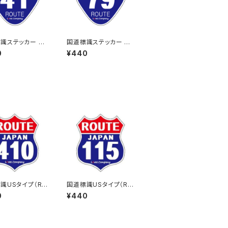
識ステッカー 41
国道標識ステッカー 79
号線
0
¥440
識USタイプ（RO
国道標識USタイプ（RO
）ステッカー 410号
UTE）ステッカー 115号
0
¥440
線