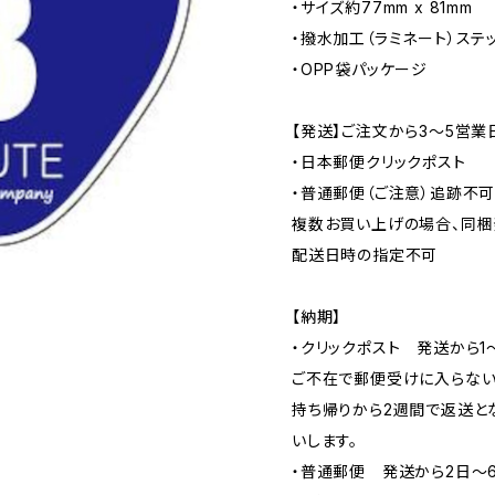
・サイズ約77mm x 81mm
・撥水加工（ラミネート）ステ
・OPP袋パッケージ
【発送】ご注文から3〜5営業
・日本郵便クリックポスト
・普通郵便（ご注意）追跡不
複数お買い上げの場合、同梱
配送日時の指定不可
【納期】
・クリックポスト 発送から1
ご不在で郵便受けに入らない
持ち帰りから2週間で返送と
いします。
・普通郵便 発送から2日〜