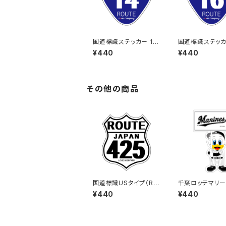
国道標識ステッカー 14
国道標識ステッカ
号線
号線
¥440
¥440
その他の商品
国道標識USタイプ（RO
千葉ロッテマリー
UTE）ステッカー 425
テッカー12
¥440
¥440
号線（ホワイト）