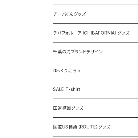
ステッカー
クリアファイル
ステッカー
バッグ
缶バッジ
Tシャツ
チーバくんグッズ
ステッカー大
缶バッジ32mm
Tシャツ
缶バッジ
ステッカー
エコバッグ
ステッカー
Tシャツ
チバフォルニア（CHIBAFORNIA）グッズ
選手ステッカー
缶バッジ54mm
キャップ
キーホルダー
缶バッジ
JAGUARさんコラボグッズ
缶バッジ
キャップ
Tシャツ
千葉の海ブランドデザイン
選手缶バッジ54mm
Tシャツ
トートバッグ
クリアファイル
キーホルダー
サコッシュ
クリアファイル
エコバッグ
キャップ
Tシャツ
ゆっくり走ろう
ステッカー
ランチバッグ
クリアファイル
ホテルキーホルダー
マスク
ステッカー
ステッカー
キャップ
Tシャツ
SALE T-shirt
エコバッグ
モーテルキーホルダー
エコバッグ
モーテルキーホルダー
ホテルキーホルダー
ステッカー
ステッカー
国道標識グッズ
トートバッグ
千葉ロッテマリーンズコラボ
ホテルキーホルダー
ホテルキーホルダー
ステッカー
国道US標識（ROUTE）グッズ