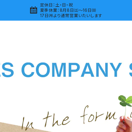
定休日：土・日・祝
夏季休業：8月8日㈯～16日㈰
17日㈪より通常営業いたいします