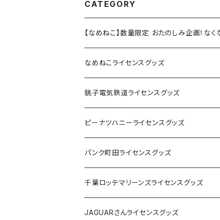
CATEGORY
【なめねこ】数量限定 おたのしみ企画！な
なめねこライセンスグッズ
Tシャツ
銚子電気鉄道ライセンスグッズ
キャップ
ステッカー
ピーナツハニーライセンスグッズ
ステッカー
缶バッジ
Tシャツ
パンク町田ライセンスグッズ
缶バッジ
アクリルキーホルダー
キャップ
Tシャツ
千葉ロッテマリーンズライセンスグッズ
ホテルキーホルダー
ホテルキーホルダー
バッグ
キャップ
ステッカー
JAGUARさんライセンスグッズ