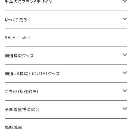
キャップ
キーホルダー
缶バッジ
JAGUARさんコラボグッズ
缶バッジ
キャップ
Tシャツ
千葉の海ブランドデザイン
選手缶バッジ54mm
Tシャツ
トートバッグ
クリアファイル
キーホルダー
サコッシュ
クリアファイル
エコバッグ
キャップ
Tシャツ
ゆっくり走ろう
ステッカー
ランチバッグ
クリアファイル
ホテルキーホルダー
マスク
ステッカー
ステッカー
キャップ
Tシャツ
SALE T-shirt
エコバッグ
モーテルキーホルダー
エコバッグ
モーテルキーホルダー
ホテルキーホルダー
ステッカー
ステッカー
国道標識グッズ
トートバッグ
千葉ロッテマリーンズコラボ
ホテルキーホルダー
ホテルキーホルダー
ステッカー
国道US標識（ROUTE）グッズ
国道0～99号線
トートバッグ
Tシャツ
ステッカー
ご当地（都道府県）
国道100～199号線
ROUTE 0～99号線
キャップ
Tシャツ
北海道
全国着座推進協会
国道200～299号線
ROUTE100～199号線
ROUTE 0～99号線
キャップ
青森県
ステッカー
鳥獣戯画