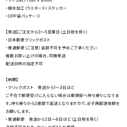
・サイズ約77mm x 81mm
・撥水加工（ラミネート）ステッカー
・OPP袋パッケージ
【発送】ご注文から3〜5営業日（土日祝を除く）
・日本郵便クリックポスト
・普通郵便（ご注意）追跡不可を予めご了承ください
複数お買い上げの場合、同梱発送
配送日時の指定不可
【納期】
・クリックポスト 発送から1〜3日ほど
ご不在で郵便受けに入らない場合は郵便局へ持ち帰りになりま
す。持ち帰りから2週間で返送となりますので、必ず再配達依頼を
お願いします。
・普通郵便 発送から2日〜6日ほど（土日祝を除く）