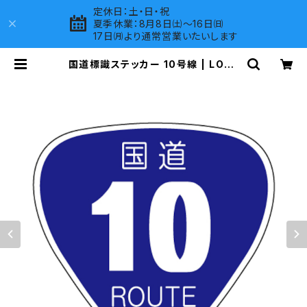
定休日：土・日・祝
夏季休業：8月8日㈯～16日㈰
17日㈪より通常営業いたいします
国道標識ステッカー 10号線 | LOVE
S COMPANY SHOP