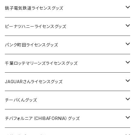
Tシャツ
銚子電気鉄道ライセンスグッズ
キャップ
ステッカー
ピーナツハニーライセンスグッズ
ステッカー
缶バッジ
Tシャツ
パンク町田ライセンスグッズ
缶バッジ
アクリルキーホルダー
キャップ
Tシャツ
千葉ロッテマリーンズライセンスグッズ
ホテルキーホルダー
ホテルキーホルダー
バッグ
キャップ
ステッカー
JAGUARさんライセンスグッズ
ステッカー
クリアファイル
ステッカー
バッグ
缶バッジ
Tシャツ
チーバくんグッズ
ステッカー大
缶バッジ32mm
Tシャツ
缶バッジ
ステッカー
エコバッグ
ステッカー
Tシャツ
チバフォルニア（CHIBAFORNIA）グッズ
選手ステッカー
缶バッジ54mm