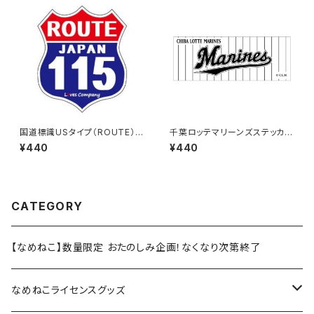
国道標識USタイプ（ROUTE）ス
千葉ロッテマリーンズステッカー
テッカー 115号線
9
¥440
¥440
CATEGORY
【なめねこ】数量限定 おたのしみ企画！なくなり次第終了
なめねこライセンスグッズ