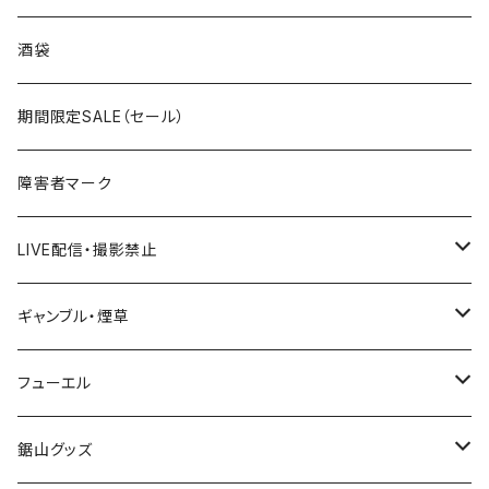
国道300～399号線
ROUTE200～299号線
ROUTE 100～199号線
ROUTE 0～99号線
岩手県
酒袋
国道400～499号線
ROUTE300～399号線
ROUTE 200～299号線
ROUTE 100～199号線
宮城県
期間限定SALE（セール）
国道500～599号線
ROUTE400～499号線
ROUTE 300～399号線
ROUTE 200～299号線
秋田県
障害者マーク
国道600～699号線
ROUTE500～599号線
ROUTE 400～499号線
ROUTE 300～399号線
Tシャツ
山形県
LIVE配信・撮影禁止
国道700～799号線
ROUTE600～699号線
ROUTE 500～599号線
ROUTE 400～499号線
ステッカー
福島県
LIVE配信禁止
ギャンブル・煙草
国道800～899号線
ROUTE700～799号線
ROUTE 600～699号線
ROUTE 500～599号線
茨城県
撮影禁止
ホテルキーホルダー
フューエル
国道900～1000号線
ROUTE800～899号線
ROUTE 700～799号線
ROUTE 600～699号線
栃木県
たばこ・禁煙ステッカー
ステッカー
鋸山グッズ
ROUTE900～1000号線
ROUTE 800～899号線
ROUTE 700～799号線