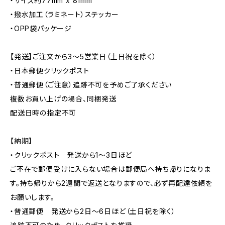
・サイズ約77mm x 81mm
・撥水加工（ラミネート）ステッカー
・OPP袋パッケージ
【発送】ご注文から3〜5営業日（土日祝を除く）
・日本郵便クリックポスト
・普通郵便（ご注意）追跡不可を予めご了承ください
複数お買い上げの場合、同梱発送
配送日時の指定不可
【納期】
・クリックポスト 発送から1〜3日ほど
ご不在で郵便受けに入らない場合は郵便局へ持ち帰りになりま
す。持ち帰りから2週間で返送となりますので、必ず再配達依頼を
お願いします。
・普通郵便 発送から2日〜6日ほど（土日祝を除く）