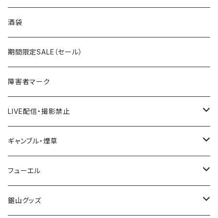
国道300～399号線
ROUTE200～299号線
ROUTE 100～199号線
ROUTE 0～99号線
岩手県
酒袋
国道400～499号線
ROUTE300～399号線
ROUTE 200～299号線
ROUTE 100～199号線
宮城県
期間限定SALE（セール）
国道500～599号線
ROUTE400～499号線
ROUTE 300～399号線
ROUTE 200～299号線
秋田県
障害者マーク
国道600～699号線
ROUTE500～599号線
ROUTE 400～499号線
ROUTE 300～399号線
Tシャツ
山形県
LIVE配信・撮影禁止
国道700～799号線
ROUTE600～699号線
ROUTE 500～599号線
ROUTE 400～499号線
ステッカー
福島県
LIVE配信禁止
ギャンブル・煙草
国道800～899号線
ROUTE700～799号線
ROUTE 600～699号線
ROUTE 500～599号線
茨城県
撮影禁止
ホテルキーホルダー
フューエル
国道900～1000号線
ROUTE800～899号線
ROUTE 700～799号線
ROUTE 600～699号線
栃木県
たばこ・禁煙ステッカー
ステッカー
鋸山グッズ
ROUTE900～1000号線
ROUTE 800～899号線
ROUTE 700～799号線