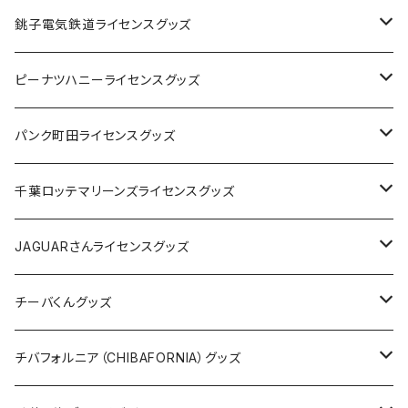
Tシャツ
銚子電気鉄道ライセンスグッズ
キャップ
ステッカー
ピーナツハニーライセンスグッズ
ステッカー
缶バッジ
Tシャツ
パンク町田ライセンスグッズ
缶バッジ
アクリルキーホルダー
キャップ
Tシャツ
千葉ロッテマリーンズライセンスグッズ
ホテルキーホルダー
ホテルキーホルダー
バッグ
キャップ
ステッカー
JAGUARさんライセンスグッズ
ステッカー
クリアファイル
ステッカー
バッグ
缶バッジ
Tシャツ
チーバくんグッズ
ステッカー大
缶バッジ32mm
Tシャツ
缶バッジ
ステッカー
エコバッグ
ステッカー
Tシャツ
チバフォルニア（CHIBAFORNIA）グッズ
選手ステッカー
缶バッジ54mm