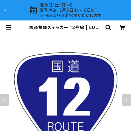
定休日：土・日・祝
夏季休業：8月8日㈯～16日㈰
17日㈪より通常営業いたいします
国道標識ステッカー 12号線 | LOVE
S COMPANY SHOP