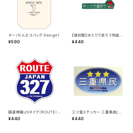
チーバくんエコバッグ Design1
【復刻版】ゆとりで走ろう秋田県
（緑）：ステッカー
¥590
¥440
国道標識USタイプ（ROUTE）ス
三ツ星ステッカー 三重県民(ブ
テッカー 327号線
ルー)
¥440
¥440