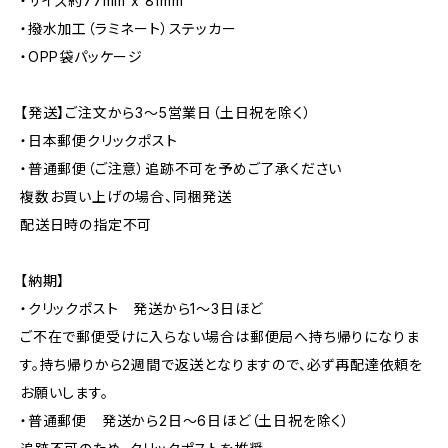
・サイズ約77mm x 81mm
・撥水加工（ラミネート）ステッカー
・OPP袋パッケージ
【発送】ご注文から3〜5営業日（土日祝を除く）
・日本郵便クリックポスト
・普通郵便（ご注意）追跡不可を予めご了承ください
複数お買い上げの場合、同梱発送
配送日時の指定不可
【納期】
・クリックポスト 発送から1〜3日ほど
ご不在で郵便受けに入らない場合は郵便局へ持ち帰りになりま
す。持ち帰りから2週間で返送となりますので、必ず再配達依頼を
お願いします。
・普通郵便 発送から2日〜6日ほど（土日祝を除く）