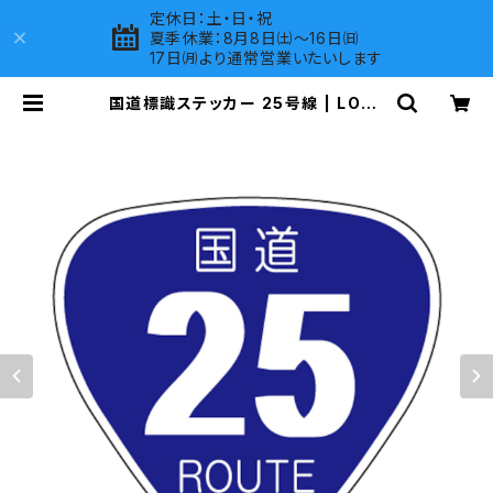
定休日：土・日・祝
夏季休業：8月8日㈯～16日㈰
17日㈪より通常営業いたいします
国道標識ステッカー 25号線 | LOVE
S COMPANY SHOP