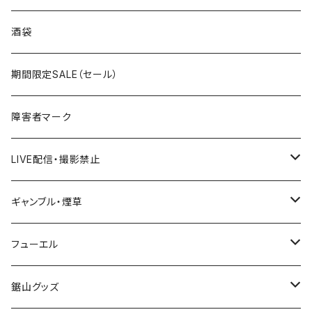
国道300～399号線
ROUTE200～299号線
ROUTE 100～199号線
ROUTE 0～99号線
岩手県
酒袋
国道400～499号線
ROUTE300～399号線
ROUTE 200～299号線
ROUTE 100～199号線
宮城県
期間限定SALE（セール）
国道500～599号線
ROUTE400～499号線
ROUTE 300～399号線
ROUTE 200～299号線
秋田県
障害者マーク
国道600～699号線
ROUTE500～599号線
ROUTE 400～499号線
ROUTE 300～399号線
Tシャツ
山形県
LIVE配信・撮影禁止
国道700～799号線
ROUTE600～699号線
ROUTE 500～599号線
ROUTE 400～499号線
ステッカー
福島県
LIVE配信禁止
ギャンブル・煙草
国道800～899号線
ROUTE700～799号線
ROUTE 600～699号線
ROUTE 500～599号線
茨城県
撮影禁止
ホテルキーホルダー
フューエル
国道900～1000号線
ROUTE800～899号線
ROUTE 700～799号線
ROUTE 600～699号線
栃木県
たばこ・禁煙ステッカー
ステッカー
鋸山グッズ
ROUTE900～1000号線
ROUTE 800～899号線
ROUTE 700～799号線