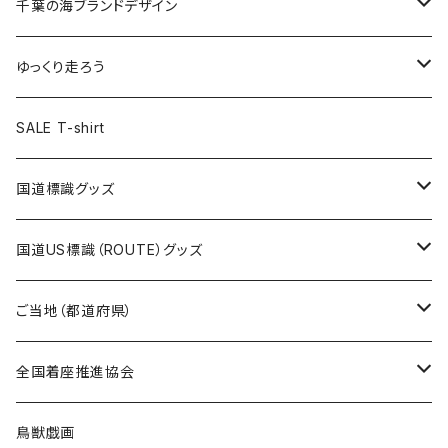
キャップ
キーホルダー
缶バッジ
JAGUARさんコラボグッズ
缶バッジ
キャップ
Tシャツ
千葉の海ブランドデザイン
選手缶バッジ54mm
Tシャツ
トートバッグ
クリアファイル
キーホルダー
サコッシュ
クリアファイル
エコバッグ
キャップ
Tシャツ
ゆっくり走ろう
ステッカー
ランチバッグ
クリアファイル
ホテルキーホルダー
マスク
ステッカー
ステッカー
キャップ
Tシャツ
SALE T-shirt
エコバッグ
モーテルキーホルダー
エコバッグ
モーテルキーホルダー
ホテルキーホルダー
ステッカー
ステッカー
国道標識グッズ
トートバッグ
千葉ロッテマリーンズコラボ
ホテルキーホルダー
ホテルキーホルダー
ステッカー
国道US標識（ROUTE）グッズ
国道0～99号線
トートバッグ
Tシャツ
ステッカー
ご当地（都道府県）
国道100～199号線
ROUTE 0～99号線
キャップ
Tシャツ
北海道
全国着座推進協会
国道200～299号線
ROUTE100～199号線
ROUTE 0～99号線
キャップ
青森県
ステッカー
鳥獣戯画