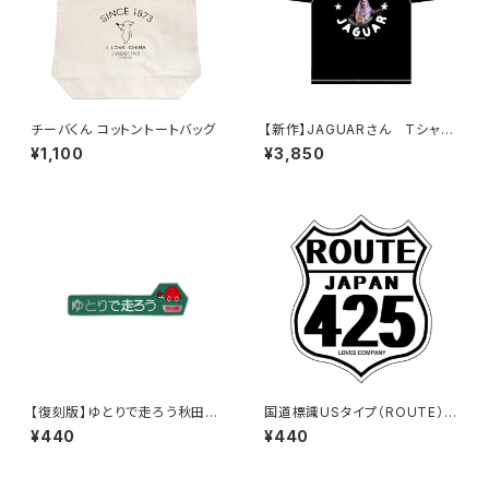
チーバくん コットントートバッグ
【新作】JAGUARさん Tシャツ
（HELLO JAGUAR）Black
¥1,100
¥3,850
【復刻版】ゆとりで走ろう秋田県
国道標識USタイプ（ROUTE）ス
（緑）：ステッカー
テッカー 425号線（ホワイト）
¥440
¥440