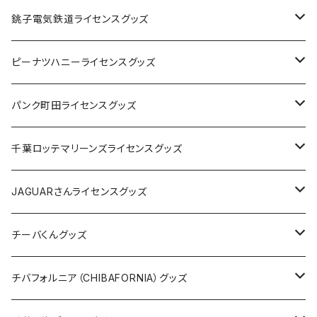
Tシャツ
銚子電気鉄道ライセンスグッズ
キャップ
ステッカー
ピーナツハニーライセンスグッズ
ステッカー
缶バッジ
Tシャツ
パンク町田ライセンスグッズ
缶バッジ
アクリルキーホルダー
キャップ
Tシャツ
千葉ロッテマリーンズライセンスグッズ
ホテルキーホルダー
ホテルキーホルダー
バッグ
キャップ
ステッカー
JAGUARさんライセンスグッズ
ステッカー
クリアファイル
ステッカー
バッグ
缶バッジ
Tシャツ
チーバくんグッズ
ステッカー大
缶バッジ32mm
Tシャツ
缶バッジ
ステッカー
エコバッグ
ステッカー
Tシャツ
チバフォルニア（CHIBAFORNIA）グッズ
選手ステッカー
缶バッジ54mm