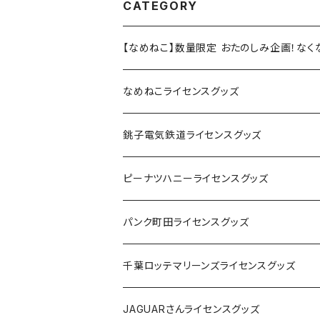
CATEGORY
【なめねこ】数量限定 おたのしみ企画！な
なめねこライセンスグッズ
Tシャツ
銚子電気鉄道ライセンスグッズ
キャップ
ステッカー
ピーナツハニーライセンスグッズ
ステッカー
缶バッジ
Tシャツ
パンク町田ライセンスグッズ
缶バッジ
アクリルキーホルダー
キャップ
Tシャツ
千葉ロッテマリーンズライセンスグッズ
ホテルキーホルダー
ホテルキーホルダー
バッグ
キャップ
ステッカー
JAGUARさんライセンスグッズ