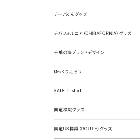
ステッカー
クリアファイル
ステッカー
バッグ
缶バッジ
Tシャツ
チーバくんグッズ
ステッカー大
缶バッジ32mm
Tシャツ
缶バッジ
ステッカー
エコバッグ
ステッカー
Tシャツ
チバフォルニア（CHIBAFORNIA）グッズ
選手ステッカー
缶バッジ54mm
キャップ
キーホルダー
缶バッジ
JAGUARさんコラボグッズ
缶バッジ
キャップ
Tシャツ
千葉の海ブランドデザイン
選手缶バッジ54mm
Tシャツ
トートバッグ
クリアファイル
キーホルダー
サコッシュ
クリアファイル
エコバッグ
キャップ
Tシャツ
ゆっくり走ろう
ステッカー
ランチバッグ
クリアファイル
ホテルキーホルダー
マスク
ステッカー
ステッカー
キャップ
Tシャツ
SALE T-shirt
エコバッグ
モーテルキーホルダー
エコバッグ
モーテルキーホルダー
ホテルキーホルダー
ステッカー
ステッカー
国道標識グッズ
トートバッグ
千葉ロッテマリーンズコラボ
ホテルキーホルダー
ホテルキーホルダー
ステッカー
国道US標識（ROUTE）グッズ