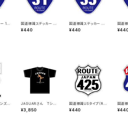
ー 16
国道標識ステッカー 31
国道標識ステッカー 35
国道標
号線
号線
号線
¥440
¥440
¥44
ンズス
JAGUARさん Tシャ
国道標識USタイプ（RO
国道標
ツ（LEGEND-B）Black
UTE）ステッカー 425
UTE
¥3,850
¥440
¥44
号線（ホワイト）
線