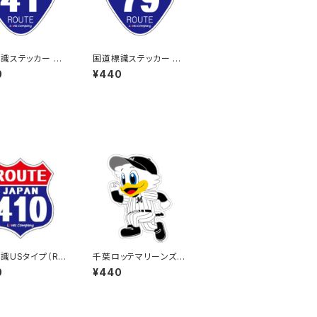
識ステッカー 41
国道標識ステッカー 79
号線
0
¥440
識USタイプ（RO
千葉ロッテマリーンズス
）ステッカー 410号
テッカー14
0
¥440