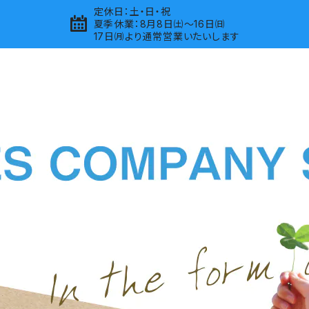
定休日：土・日・祝
夏季休業：8月8日㈯～16日㈰
17日㈪より通常営業いたいします