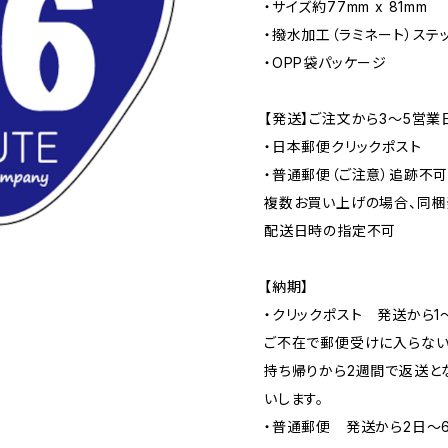
・サイズ約77mm x 81mm
・撥水加工（ラミネート）ステ
・OPP袋パッケージ
【発送】ご注文から3〜5営業
・日本郵便クリックポスト
・普通郵便（ご注意）追跡不
複数お買い上げの場合、同梱
配送日時の指定不可
【納期】
・クリックポスト 発送から1
ご不在で郵便受けに入らない
持ち帰りから2週間で返送と
いします。
・普通郵便 発送から2日〜