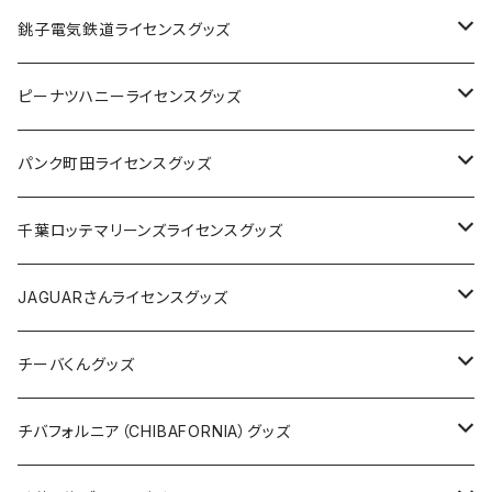
Tシャツ
銚子電気鉄道ライセンスグッズ
キャップ
ステッカー
ピーナツハニーライセンスグッズ
ステッカー
缶バッジ
Tシャツ
パンク町田ライセンスグッズ
缶バッジ
アクリルキーホルダー
キャップ
Tシャツ
千葉ロッテマリーンズライセンスグッズ
ホテルキーホルダー
ホテルキーホルダー
バッグ
キャップ
ステッカー
JAGUARさんライセンスグッズ
ステッカー
クリアファイル
ステッカー
バッグ
缶バッジ
Tシャツ
チーバくんグッズ
ステッカー大
缶バッジ32mm
Tシャツ
缶バッジ
ステッカー
エコバッグ
ステッカー
Tシャツ
チバフォルニア（CHIBAFORNIA）グッズ
選手ステッカー
缶バッジ54mm