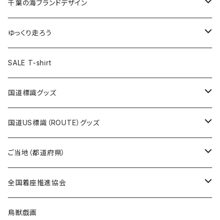
キャップ
キーホルダー
缶バッジ
JAGUARさんコラボグッズ
缶バッジ
キャップ
Tシャツ
千葉の海ブランドデザイン
選手缶バッジ54mm
Tシャツ
トートバッグ
クリアファイル
キーホルダー
サコッシュ
クリアファイル
エコバッグ
キャップ
Tシャツ
ゆっくり走ろう
ステッカー
ランチバッグ
クリアファイル
ホテルキーホルダー
マスク
ステッカー
ステッカー
キャップ
Tシャツ
SALE T-shirt
エコバッグ
モーテルキーホルダー
エコバッグ
モーテルキーホルダー
ホテルキーホルダー
ステッカー
ステッカー
国道標識グッズ
トートバッグ
千葉ロッテマリーンズコラボ
ホテルキーホルダー
ホテルキーホルダー
ステッカー
国道US標識（ROUTE）グッズ
国道0～99号線
トートバッグ
Tシャツ
ステッカー
ご当地（都道府県）
国道100～199号線
ROUTE 0～99号線
キャップ
Tシャツ
北海道
全国着座推進協会
国道200～299号線
ROUTE100～199号線
ROUTE 0～99号線
キャップ
青森県
ステッカー
鳥獣戯画