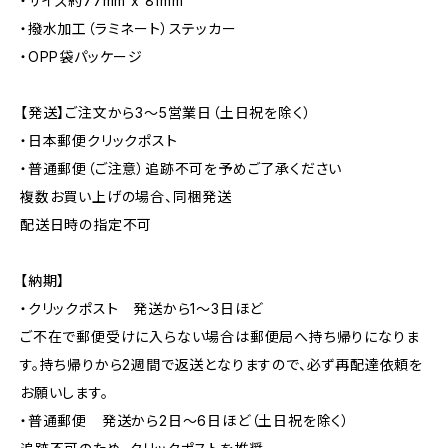
・サイズ約77mm x 81mm
・撥水加工（ラミネート）ステッカー
・OPP袋パッケージ
【発送】ご注文から3〜5営業日（土日祝を除く）
・日本郵便クリックポスト
・普通郵便（ご注意）追跡不可を予めご了承ください
複数お買い上げの場合、同梱発送
配送日時の指定不可
【納期】
・クリックポスト 発送から1〜3日ほど
ご不在で郵便受けに入らない場合は郵便局へ持ち帰りになりま
す。持ち帰りから2週間で返送となりますので、必ず再配達依頼を
お願いします。
・普通郵便 発送から2日〜6日ほど（土日祝を除く）