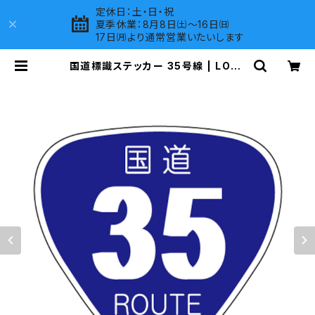
定休日：土・日・祝
夏季休業：8月8日㈯～16日㈰
17日㈪より通常営業いたいします
国道標識ステッカー 35号線 | LOVE
S COMPANY SHOP