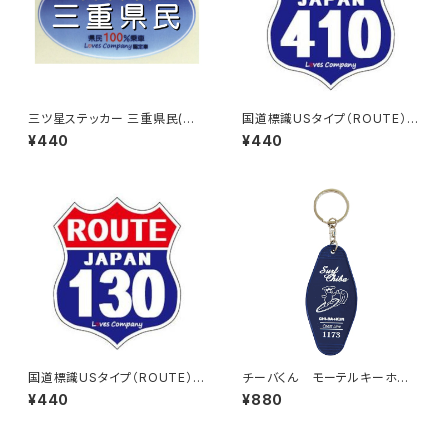
三ツ星ステッカー 三重県民(ブ
国道標識USタイプ（ROUTE）ス
ルー)
テッカー 410号線
¥440
¥440
国道標識USタイプ（ROUTE）ス
チーバくん モーテルキーホル
テッカー 130号線
ダー design3
¥440
¥880