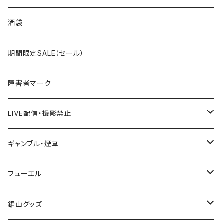
国道300～399号線
ROUTE200～299号線
ROUTE 100～199号線
ROUTE 0～99号線
岩手県
酒袋
国道400～499号線
ROUTE300～399号線
ROUTE 200～299号線
ROUTE 100～199号線
宮城県
期間限定SALE（セール）
国道500～599号線
ROUTE400～499号線
ROUTE 300～399号線
ROUTE 200～299号線
秋田県
障害者マーク
国道600～699号線
ROUTE500～599号線
ROUTE 400～499号線
ROUTE 300～399号線
Tシャツ
山形県
LIVE配信・撮影禁止
国道700～799号線
ROUTE600～699号線
ROUTE 500～599号線
ROUTE 400～499号線
ステッカー
福島県
LIVE配信禁止
ギャンブル・煙草
国道800～899号線
ROUTE700～799号線
ROUTE 600～699号線
ROUTE 500～599号線
茨城県
撮影禁止
ホテルキーホルダー
フューエル
国道900～1000号線
ROUTE800～899号線
ROUTE 700～799号線
ROUTE 600～699号線
栃木県
たばこ・禁煙ステッカー
ステッカー
鋸山グッズ
ROUTE900～1000号線
ROUTE 800～899号線
ROUTE 700～799号線