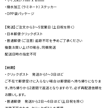
・サイズ約77mm x 81mm
・撥水加工（ラミネート）ステッカー
・OPP袋パッケージ
【発送】ご注文から3〜5営業日（土日祝を除く）
・日本郵便クリックポスト
・普通郵便（ご注意）追跡不可を予めご了承ください
複数お買い上げの場合、同梱発送
配送日時の指定不可
【納期】
・クリックポスト 発送から1〜3日ほど
ご不在で郵便受けに入らない場合は郵便局へ持ち帰りになりま
す。持ち帰りから2週間で返送となりますので、必ず再配達依頼を
お願いします。
・普通郵便 発送から2日〜6日ほど（土日祝を除く）