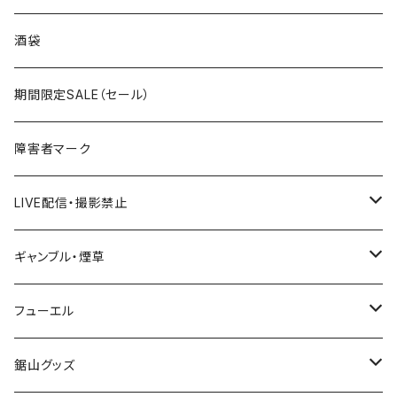
国道300～399号線
ROUTE200～299号線
ROUTE 100～199号線
ROUTE 0～99号線
岩手県
酒袋
国道400～499号線
ROUTE300～399号線
ROUTE 200～299号線
ROUTE 100～199号線
宮城県
期間限定SALE（セール）
国道500～599号線
ROUTE400～499号線
ROUTE 300～399号線
ROUTE 200～299号線
秋田県
障害者マーク
国道600～699号線
ROUTE500～599号線
ROUTE 400～499号線
ROUTE 300～399号線
Tシャツ
山形県
LIVE配信・撮影禁止
国道700～799号線
ROUTE600～699号線
ROUTE 500～599号線
ROUTE 400～499号線
ステッカー
福島県
LIVE配信禁止
ギャンブル・煙草
国道800～899号線
ROUTE700～799号線
ROUTE 600～699号線
ROUTE 500～599号線
茨城県
撮影禁止
ホテルキーホルダー
フューエル
国道900～1000号線
ROUTE800～899号線
ROUTE 700～799号線
ROUTE 600～699号線
栃木県
たばこ・禁煙ステッカー
ステッカー
鋸山グッズ
ROUTE900～1000号線
ROUTE 800～899号線
ROUTE 700～799号線