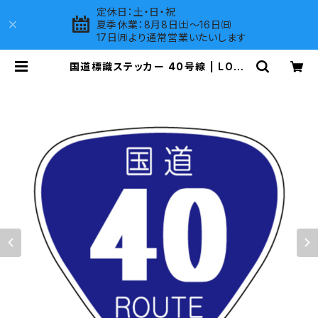
定休日：土・日・祝
夏季休業：8月8日㈯～16日㈰
17日㈪より通常営業いたいします
国道標識ステッカー 40号線 | LOVE
S COMPANY SHOP