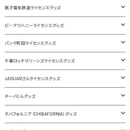
Tシャツ
銚子電気鉄道ライセンスグッズ
キャップ
ステッカー
ピーナツハニーライセンスグッズ
ステッカー
缶バッジ
Tシャツ
パンク町田ライセンスグッズ
缶バッジ
アクリルキーホルダー
キャップ
Tシャツ
千葉ロッテマリーンズライセンスグッズ
ホテルキーホルダー
ホテルキーホルダー
バッグ
キャップ
ステッカー
JAGUARさんライセンスグッズ
ステッカー
クリアファイル
ステッカー
バッグ
缶バッジ
Tシャツ
チーバくんグッズ
ステッカー大
缶バッジ32mm
Tシャツ
缶バッジ
ステッカー
エコバッグ
ステッカー
Tシャツ
チバフォルニア（CHIBAFORNIA）グッズ
選手ステッカー
缶バッジ54mm