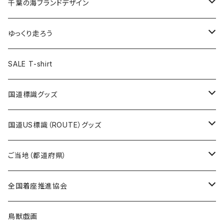
キャップ
キーホルダー
缶バッジ
JAGUARさんコラボグッズ
缶バッジ
キャップ
Tシャツ
千葉の海ブランドデザイン
選手缶バッジ54mm
Tシャツ
トートバッグ
クリアファイル
キーホルダー
サコッシュ
クリアファイル
エコバッグ
キャップ
Tシャツ
ゆっくり走ろう
ステッカー
ランチバッグ
クリアファイル
ホテルキーホルダー
マスク
ステッカー
ステッカー
キャップ
Tシャツ
SALE T-shirt
エコバッグ
モーテルキーホルダー
エコバッグ
モーテルキーホルダー
ホテルキーホルダー
ステッカー
ステッカー
国道標識グッズ
トートバッグ
千葉ロッテマリーンズコラボ
ホテルキーホルダー
ホテルキーホルダー
ステッカー
国道US標識（ROUTE）グッズ
国道0～99号線
トートバッグ
Tシャツ
ステッカー
ご当地（都道府県）
国道100～199号線
ROUTE 0～99号線
キャップ
Tシャツ
北海道
全国着座推進協会
国道200～299号線
ROUTE100～199号線
ROUTE 0～99号線
キャップ
青森県
ステッカー
鳥獣戯画