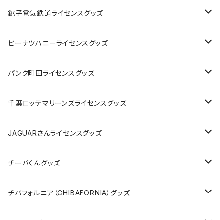
Tシャツ
銚子電気鉄道ライセンスグッズ
キャップ
ステッカー
ピーナツハニーライセンスグッズ
ステッカー
缶バッジ
Tシャツ
パンク町田ライセンスグッズ
缶バッジ
アクリルキーホルダー
キャップ
Tシャツ
千葉ロッテマリーンズライセンスグッズ
ホテルキーホルダー
ホテルキーホルダー
バッグ
キャップ
ステッカー
JAGUARさんライセンスグッズ
ステッカー
クリアファイル
ステッカー
バッグ
缶バッジ
Tシャツ
チーバくんグッズ
ステッカー大
缶バッジ32mm
Tシャツ
缶バッジ
ステッカー
エコバッグ
ステッカー
Tシャツ
チバフォルニア（CHIBAFORNIA）グッズ
選手ステッカー
缶バッジ54mm