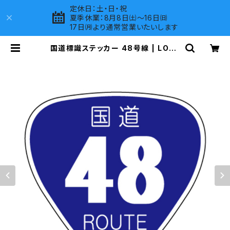
定休日：土・日・祝
夏季休業：8月8日㈯～16日㈰
17日㈪より通常営業いたいします
国道標識ステッカー 48号線 | LOVE
S COMPANY SHOP