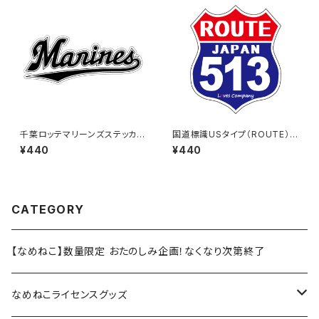
千葉ロッテマリーンズステッカー
国道標識USタイプ（ROUTE）ス
16
テッカー 513号線
¥440
¥440
CATEGORY
【なめねこ】数量限定 おたのしみ企画！なくなり次第終了
なめねこライセンスグッズ