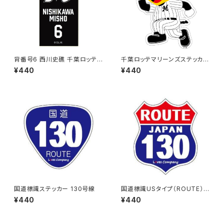
背番号6 西川史礁 千葉ロッテマ
千葉ロッテマリーンズステッカー
リーンズ 選手ステッカー（ブラッ
14
¥440
¥440
クB)
国道標識ステッカー 130号線
国道標識USタイプ（ROUTE）ス
テッカー 130号線
¥440
¥440