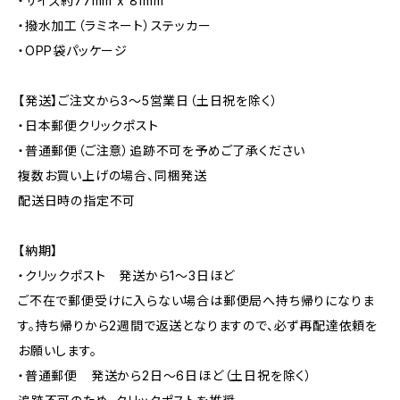
・サイズ約77mm x 81mm
・撥水加工（ラミネート）ステッカー
・OPP袋パッケージ
【発送】ご注文から3〜5営業日（土日祝を除く）
・日本郵便クリックポスト
・普通郵便（ご注意）追跡不可を予めご了承ください
複数お買い上げの場合、同梱発送
配送日時の指定不可
【納期】
・クリックポスト 発送から1〜3日ほど
ご不在で郵便受けに入らない場合は郵便局へ持ち帰りになりま
す。持ち帰りから2週間で返送となりますので、必ず再配達依頼を
お願いします。
・普通郵便 発送から2日〜6日ほど（土日祝を除く）