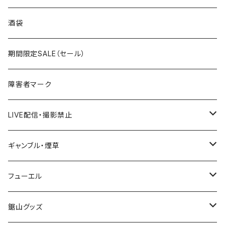
国道300～399号線
ROUTE200～299号線
ROUTE 100～199号線
ROUTE 0～99号線
岩手県
酒袋
国道400～499号線
ROUTE300～399号線
ROUTE 200～299号線
ROUTE 100～199号線
宮城県
期間限定SALE（セール）
国道500～599号線
ROUTE400～499号線
ROUTE 300～399号線
ROUTE 200～299号線
秋田県
障害者マーク
国道600～699号線
ROUTE500～599号線
ROUTE 400～499号線
ROUTE 300～399号線
Tシャツ
山形県
LIVE配信・撮影禁止
国道700～799号線
ROUTE600～699号線
ROUTE 500～599号線
ROUTE 400～499号線
ステッカー
福島県
LIVE配信禁止
ギャンブル・煙草
国道800～899号線
ROUTE700～799号線
ROUTE 600～699号線
ROUTE 500～599号線
茨城県
撮影禁止
ホテルキーホルダー
フューエル
国道900～1000号線
ROUTE800～899号線
ROUTE 700～799号線
ROUTE 600～699号線
栃木県
たばこ・禁煙ステッカー
ステッカー
鋸山グッズ
ROUTE900～1000号線
ROUTE 800～899号線
ROUTE 700～799号線