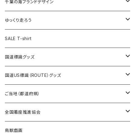
キャップ
キーホルダー
缶バッジ
JAGUARさんコラボグッズ
缶バッジ
キャップ
Tシャツ
千葉の海ブランドデザイン
選手缶バッジ54mm
Tシャツ
トートバッグ
クリアファイル
キーホルダー
サコッシュ
クリアファイル
エコバッグ
キャップ
Tシャツ
ゆっくり走ろう
ステッカー
ランチバッグ
クリアファイル
ホテルキーホルダー
マスク
ステッカー
ステッカー
キャップ
Tシャツ
SALE T-shirt
エコバッグ
モーテルキーホルダー
エコバッグ
モーテルキーホルダー
ホテルキーホルダー
ステッカー
ステッカー
国道標識グッズ
トートバッグ
千葉ロッテマリーンズコラボ
ホテルキーホルダー
ホテルキーホルダー
ステッカー
国道US標識（ROUTE）グッズ
国道0～99号線
トートバッグ
Tシャツ
ステッカー
ご当地（都道府県）
国道100～199号線
ROUTE 0～99号線
キャップ
Tシャツ
北海道
全国着座推進協会
国道200～299号線
ROUTE100～199号線
ROUTE 0～99号線
キャップ
青森県
ステッカー
鳥獣戯画