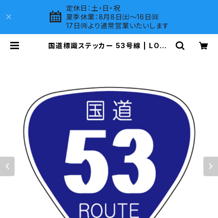
定休日：土・日・祝
夏季休業：8月8日㈯～16日㈰
17日㈪より通常営業いたいします
国道標識ステッカー 53号線 | LOVE
S COMPANY SHOP