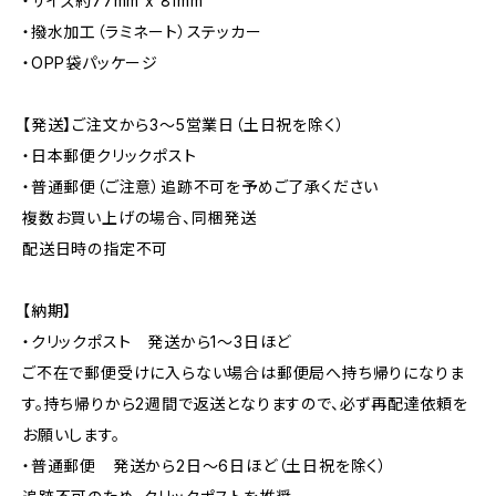
・サイズ約77mm x 81mm
・撥水加工（ラミネート）ステッカー
・OPP袋パッケージ
【発送】ご注文から3〜5営業日（土日祝を除く）
・日本郵便クリックポスト
・普通郵便（ご注意）追跡不可を予めご了承ください
複数お買い上げの場合、同梱発送
配送日時の指定不可
【納期】
・クリックポスト 発送から1〜3日ほど
ご不在で郵便受けに入らない場合は郵便局へ持ち帰りになりま
す。持ち帰りから2週間で返送となりますので、必ず再配達依頼を
お願いします。
・普通郵便 発送から2日〜6日ほど（土日祝を除く）