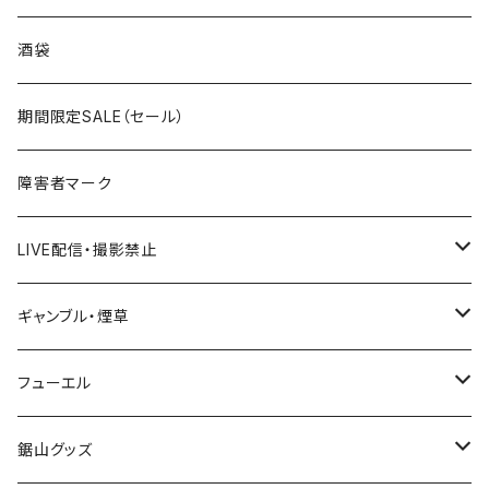
国道300～399号線
ROUTE200～299号線
ROUTE 100～199号線
ROUTE 0～99号線
岩手県
酒袋
国道400～499号線
ROUTE300～399号線
ROUTE 200～299号線
ROUTE 100～199号線
宮城県
期間限定SALE（セール）
国道500～599号線
ROUTE400～499号線
ROUTE 300～399号線
ROUTE 200～299号線
秋田県
障害者マーク
国道600～699号線
ROUTE500～599号線
ROUTE 400～499号線
ROUTE 300～399号線
Tシャツ
山形県
LIVE配信・撮影禁止
国道700～799号線
ROUTE600～699号線
ROUTE 500～599号線
ROUTE 400～499号線
ステッカー
福島県
LIVE配信禁止
ギャンブル・煙草
国道800～899号線
ROUTE700～799号線
ROUTE 600～699号線
ROUTE 500～599号線
茨城県
撮影禁止
ホテルキーホルダー
フューエル
国道900～1000号線
ROUTE800～899号線
ROUTE 700～799号線
ROUTE 600～699号線
栃木県
たばこ・禁煙ステッカー
ステッカー
鋸山グッズ
ROUTE900～1000号線
ROUTE 800～899号線
ROUTE 700～799号線