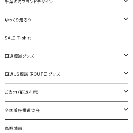
キャップ
キーホルダー
缶バッジ
JAGUARさんコラボグッズ
缶バッジ
キャップ
Tシャツ
千葉の海ブランドデザイン
選手缶バッジ54mm
Tシャツ
トートバッグ
クリアファイル
キーホルダー
サコッシュ
クリアファイル
エコバッグ
キャップ
Tシャツ
ゆっくり走ろう
ステッカー
ランチバッグ
クリアファイル
ホテルキーホルダー
マスク
ステッカー
ステッカー
キャップ
Tシャツ
SALE T-shirt
エコバッグ
モーテルキーホルダー
エコバッグ
モーテルキーホルダー
ホテルキーホルダー
ステッカー
ステッカー
国道標識グッズ
トートバッグ
千葉ロッテマリーンズコラボ
ホテルキーホルダー
ホテルキーホルダー
ステッカー
国道US標識（ROUTE）グッズ
国道0～99号線
トートバッグ
Tシャツ
ステッカー
ご当地（都道府県）
国道100～199号線
ROUTE 0～99号線
キャップ
Tシャツ
北海道
全国着座推進協会
国道200～299号線
ROUTE100～199号線
ROUTE 0～99号線
キャップ
青森県
ステッカー
鳥獣戯画