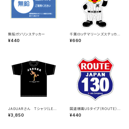
無鉛ガソリンステッカー
千葉ロッテマリーンズステッカー
13（大）
¥440
¥660
JAGUARさん Tシャツ（LEGE
国道標識USタイプ（ROUTE）ス
ND-B）Black
テッカー 130号線
¥3,850
¥440