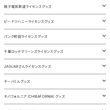
Tシャツ
銚子電気鉄道ライセンスグッズ
キャップ
ステッカー
ピーナツハニーライセンスグッズ
ステッカー
缶バッジ
Tシャツ
パンク町田ライセンスグッズ
缶バッジ
アクリルキーホルダー
キャップ
Tシャツ
千葉ロッテマリーンズライセンスグッズ
ホテルキーホルダー
ホテルキーホルダー
バッグ
キャップ
ステッカー
JAGUARさんライセンスグッズ
ステッカー
クリアファイル
ステッカー
バッグ
缶バッジ
Tシャツ
チーバくんグッズ
ステッカー大
缶バッジ32mm
Tシャツ
缶バッジ
ステッカー
エコバッグ
ステッカー
Tシャツ
チバフォルニア（CHIBAFORNIA）グッズ
選手ステッカー
缶バッジ54mm