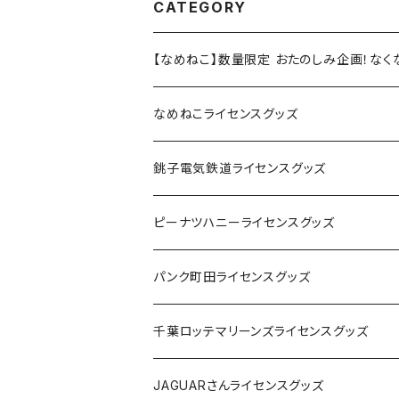
CATEGORY
【なめねこ】数量限定 おたのしみ企画！な
なめねこライセンスグッズ
Tシャツ
銚子電気鉄道ライセンスグッズ
キャップ
ステッカー
ピーナツハニーライセンスグッズ
ステッカー
缶バッジ
Tシャツ
パンク町田ライセンスグッズ
缶バッジ
アクリルキーホルダー
キャップ
Tシャツ
千葉ロッテマリーンズライセンスグッズ
ホテルキーホルダー
ホテルキーホルダー
バッグ
キャップ
ステッカー
JAGUARさんライセンスグッズ