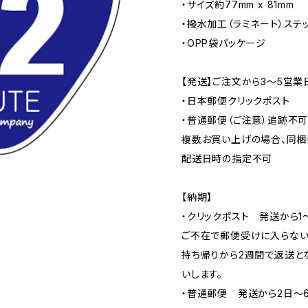
・サイズ約77mm x 81mm
・撥水加工（ラミネート）ステ
・OPP袋パッケージ
【発送】ご注文から3〜5営業
・日本郵便クリックポスト
・普通郵便（ご注意）追跡不
複数お買い上げの場合、同梱
配送日時の指定不可
【納期】
・クリックポスト 発送から1
ご不在で郵便受けに入らない
持ち帰りから2週間で返送と
いします。
・普通郵便 発送から2日〜