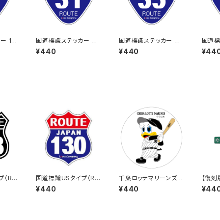
ー 16
国道標識ステッカー 31
国道標識ステッカー 35
国道標
号線
号線
号線
¥440
¥440
¥44
プ（RO
国道標識USタイプ（RO
千葉ロッテマリーンズス
【復刻
418号
UTE）ステッカー 130号
テッカー8
う秋田
¥440
¥440
¥44
線
ー