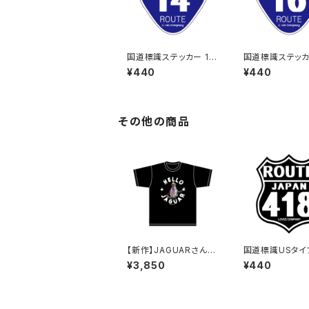
国道標識ステッカー 14
国道標識ステッカ
号線
号線
¥440
¥440
その他の商品
【新作】JAGUARさん
国道標識USタイ
Tシャツ（HELLO JAG
UTE）ステッカー 
¥3,850
¥440
UAR）Black
線（ブラック）