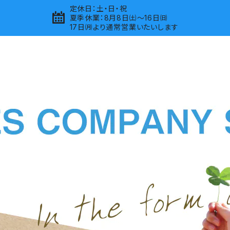
定休日：土・日・祝
夏季休業：8月8日㈯～16日㈰
17日㈪より通常営業いたいします