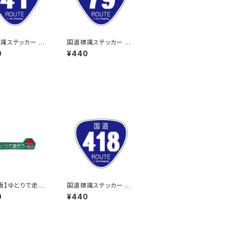
識ステッカー 41
国道標識ステッカー 79
号線
0
¥440
版】ゆとりで走ろ
国道標識ステッカー 41
県（緑）：ステッカ
8号線
0
¥440