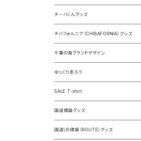
ステッカー
クリアファイル
ステッカー
バッグ
缶バッジ
Tシャツ
チーバくんグッズ
ステッカー大
缶バッジ32mm
Tシャツ
缶バッジ
ステッカー
エコバッグ
ステッカー
Tシャツ
チバフォルニア（CHIBAFORNIA）グッズ
選手ステッカー
缶バッジ54mm
キャップ
キーホルダー
缶バッジ
JAGUARさんコラボグッズ
缶バッジ
キャップ
Tシャツ
千葉の海ブランドデザイン
選手缶バッジ54mm
Tシャツ
トートバッグ
クリアファイル
キーホルダー
サコッシュ
クリアファイル
エコバッグ
キャップ
Tシャツ
ゆっくり走ろう
ステッカー
ランチバッグ
クリアファイル
ホテルキーホルダー
マスク
ステッカー
ステッカー
キャップ
Tシャツ
SALE T-shirt
エコバッグ
モーテルキーホルダー
エコバッグ
モーテルキーホルダー
ホテルキーホルダー
ステッカー
ステッカー
国道標識グッズ
トートバッグ
千葉ロッテマリーンズコラボ
ホテルキーホルダー
ホテルキーホルダー
ステッカー
国道US標識（ROUTE）グッズ