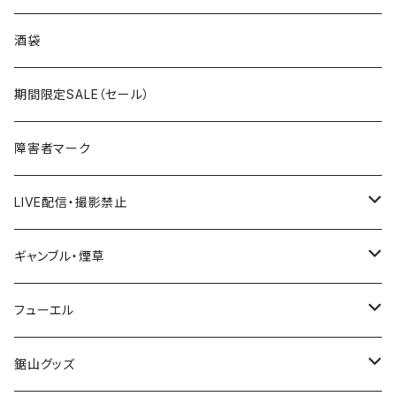
国道300～399号線
ROUTE200～299号線
ROUTE 100～199号線
ROUTE 0～99号線
岩手県
酒袋
国道400～499号線
ROUTE300～399号線
ROUTE 200～299号線
ROUTE 100～199号線
宮城県
期間限定SALE（セール）
国道500～599号線
ROUTE400～499号線
ROUTE 300～399号線
ROUTE 200～299号線
秋田県
障害者マーク
国道600～699号線
ROUTE500～599号線
ROUTE 400～499号線
ROUTE 300～399号線
Tシャツ
山形県
LIVE配信・撮影禁止
国道700～799号線
ROUTE600～699号線
ROUTE 500～599号線
ROUTE 400～499号線
ステッカー
福島県
LIVE配信禁止
ギャンブル・煙草
国道800～899号線
ROUTE700～799号線
ROUTE 600～699号線
ROUTE 500～599号線
茨城県
撮影禁止
ホテルキーホルダー
フューエル
国道900～1000号線
ROUTE800～899号線
ROUTE 700～799号線
ROUTE 600～699号線
栃木県
たばこ・禁煙ステッカー
ステッカー
鋸山グッズ
ROUTE900～1000号線
ROUTE 800～899号線
ROUTE 700～799号線