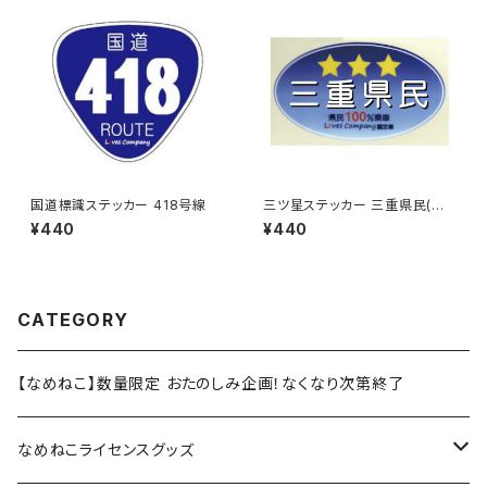
国道標識ステッカー 418号線
三ツ星ステッカー 三重県民(ブ
ルー)
¥440
¥440
CATEGORY
【なめねこ】数量限定 おたのしみ企画！なくなり次第終了
なめねこライセンスグッズ