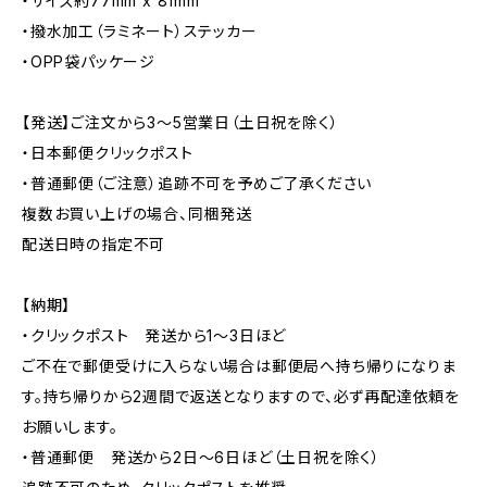
・サイズ約77mm x 81mm
・撥水加工（ラミネート）ステッカー
・OPP袋パッケージ
【発送】ご注文から3〜5営業日（土日祝を除く）
・日本郵便クリックポスト
・普通郵便（ご注意）追跡不可を予めご了承ください
複数お買い上げの場合、同梱発送
配送日時の指定不可
【納期】
・クリックポスト 発送から1〜3日ほど
ご不在で郵便受けに入らない場合は郵便局へ持ち帰りになりま
す。持ち帰りから2週間で返送となりますので、必ず再配達依頼を
お願いします。
・普通郵便 発送から2日〜6日ほど（土日祝を除く）