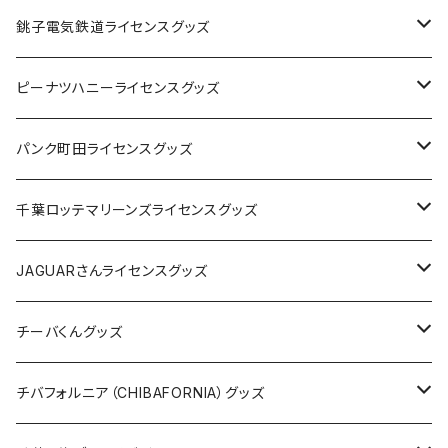
Tシャツ
銚子電気鉄道ライセンスグッズ
キャップ
ステッカー
ピーナツハニーライセンスグッズ
ステッカー
缶バッジ
Tシャツ
パンク町田ライセンスグッズ
缶バッジ
アクリルキーホルダー
キャップ
Tシャツ
千葉ロッテマリーンズライセンスグッズ
ホテルキーホルダー
ホテルキーホルダー
バッグ
キャップ
ステッカー
JAGUARさんライセンスグッズ
ステッカー
クリアファイル
ステッカー
バッグ
缶バッジ
Tシャツ
チーバくんグッズ
ステッカー大
缶バッジ32mm
Tシャツ
缶バッジ
ステッカー
エコバッグ
ステッカー
Tシャツ
チバフォルニア（CHIBAFORNIA）グッズ
選手ステッカー
缶バッジ54mm