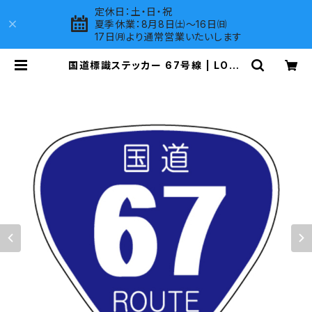
定休日：土・日・祝
夏季休業：8月8日㈯～16日㈰
17日㈪より通常営業いたいします
国道標識ステッカー 67号線 | LOVE
S COMPANY SHOP