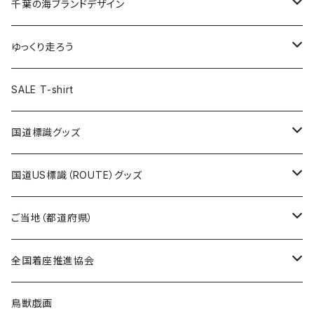
キャップ
キーホルダー
缶バッジ
JAGUARさんコラボグッズ
缶バッジ
キャップ
Tシャツ
千葉の海ブランドデザイン
選手缶バッジ54mm
Tシャツ
トートバッグ
クリアファイル
キーホルダー
サコッシュ
クリアファイル
エコバッグ
キャップ
Tシャツ
ゆっくり走ろう
ステッカー
ランチバッグ
クリアファイル
ホテルキーホルダー
マスク
ステッカー
ステッカー
キャップ
Tシャツ
SALE T-shirt
エコバッグ
モーテルキーホルダー
エコバッグ
モーテルキーホルダー
ホテルキーホルダー
ステッカー
ステッカー
国道標識グッズ
トートバッグ
千葉ロッテマリーンズコラボ
ホテルキーホルダー
ホテルキーホルダー
ステッカー
国道US標識（ROUTE）グッズ
国道0～99号線
トートバッグ
Tシャツ
ステッカー
ご当地（都道府県）
国道100～199号線
ROUTE 0～99号線
キャップ
Tシャツ
北海道
全国着座推進協会
国道200～299号線
ROUTE100～199号線
ROUTE 0～99号線
キャップ
青森県
ステッカー
鳥獣戯画