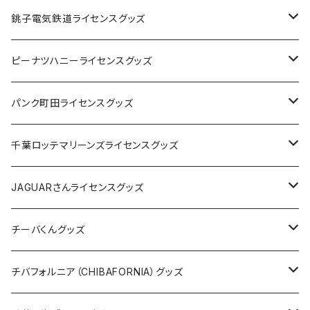
Tシャツ
銚子電気鉄道ライセンスグッズ
キャップ
ステッカー
ピーナツハニーライセンスグッズ
ステッカー
缶バッジ
Tシャツ
パンク町田ライセンスグッズ
缶バッジ
アクリルキーホルダー
キャップ
Tシャツ
千葉ロッテマリーンズライセンスグッズ
ホテルキーホルダー
ホテルキーホルダー
バッグ
キャップ
ステッカー
JAGUARさんライセンスグッズ
ステッカー
クリアファイル
ステッカー
バッグ
缶バッジ
Tシャツ
チーバくんグッズ
ステッカー大
缶バッジ32mm
Tシャツ
缶バッジ
ステッカー
エコバッグ
ステッカー
Tシャツ
チバフォルニア（CHIBAFORNIA）グッズ
選手ステッカー
缶バッジ54mm