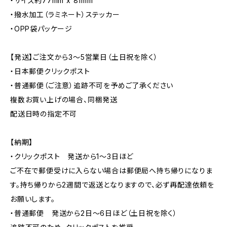
・サイズ約77mm x 81mm
・撥水加工（ラミネート）ステッカー
・OPP袋パッケージ
【発送】ご注文から3〜5営業日（土日祝を除く）
・日本郵便クリックポスト
・普通郵便（ご注意）追跡不可を予めご了承ください
複数お買い上げの場合、同梱発送
配送日時の指定不可
【納期】
・クリックポスト 発送から1〜3日ほど
ご不在で郵便受けに入らない場合は郵便局へ持ち帰りになりま
す。持ち帰りから2週間で返送となりますので、必ず再配達依頼を
お願いします。
・普通郵便 発送から2日〜6日ほど（土日祝を除く）