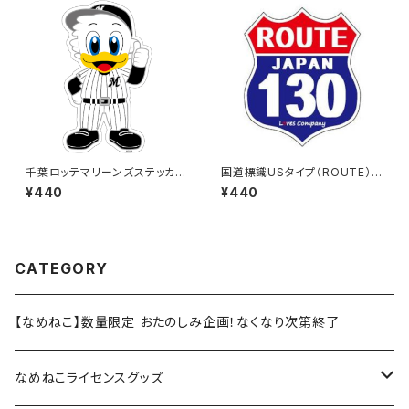
千葉ロッテマリーンズステッカー
国道標識USタイプ（ROUTE）ス
13
テッカー 130号線
¥440
¥440
CATEGORY
【なめねこ】数量限定 おたのしみ企画！なくなり次第終了
なめねこライセンスグッズ