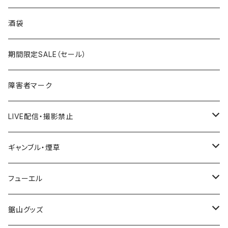
国道300～399号線
ROUTE200～299号線
ROUTE 100～199号線
ROUTE 0～99号線
岩手県
酒袋
国道400～499号線
ROUTE300～399号線
ROUTE 200～299号線
ROUTE 100～199号線
宮城県
期間限定SALE（セール）
国道500～599号線
ROUTE400～499号線
ROUTE 300～399号線
ROUTE 200～299号線
秋田県
障害者マーク
国道600～699号線
ROUTE500～599号線
ROUTE 400～499号線
ROUTE 300～399号線
Tシャツ
山形県
LIVE配信・撮影禁止
国道700～799号線
ROUTE600～699号線
ROUTE 500～599号線
ROUTE 400～499号線
ステッカー
福島県
LIVE配信禁止
ギャンブル・煙草
国道800～899号線
ROUTE700～799号線
ROUTE 600～699号線
ROUTE 500～599号線
茨城県
撮影禁止
ホテルキーホルダー
フューエル
国道900～1000号線
ROUTE800～899号線
ROUTE 700～799号線
ROUTE 600～699号線
栃木県
たばこ・禁煙ステッカー
ステッカー
鋸山グッズ
ROUTE900～1000号線
ROUTE 800～899号線
ROUTE 700～799号線