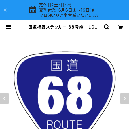
定休日：土・日・祝
夏季休業：8月8日㈯～16日㈰
17日㈪より通常営業いたいします
国道標識ステッカー 68号線 | LOVE
S COMPANY SHOP