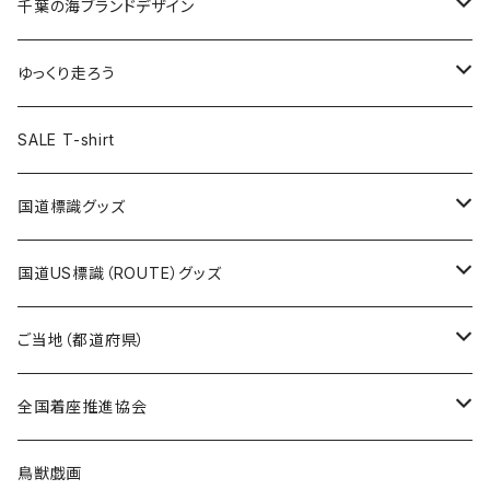
キャップ
キーホルダー
缶バッジ
JAGUARさんコラボグッズ
缶バッジ
キャップ
Tシャツ
千葉の海ブランドデザイン
選手缶バッジ54mm
Tシャツ
トートバッグ
クリアファイル
キーホルダー
サコッシュ
クリアファイル
エコバッグ
キャップ
Tシャツ
ゆっくり走ろう
ステッカー
ランチバッグ
クリアファイル
ホテルキーホルダー
マスク
ステッカー
ステッカー
キャップ
Tシャツ
SALE T-shirt
エコバッグ
モーテルキーホルダー
エコバッグ
モーテルキーホルダー
ホテルキーホルダー
ステッカー
ステッカー
国道標識グッズ
トートバッグ
千葉ロッテマリーンズコラボ
ホテルキーホルダー
ホテルキーホルダー
ステッカー
国道US標識（ROUTE）グッズ
国道0～99号線
トートバッグ
Tシャツ
ステッカー
ご当地（都道府県）
国道100～199号線
ROUTE 0～99号線
キャップ
Tシャツ
北海道
全国着座推進協会
国道200～299号線
ROUTE100～199号線
ROUTE 0～99号線
キャップ
青森県
ステッカー
鳥獣戯画