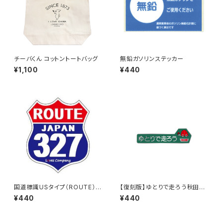
チーバくん コットントートバッグ
無鉛ガソリンステッカー
¥1,100
¥440
国道標識USタイプ（ROUTE）ス
【復刻版】ゆとりで走ろう秋田県
テッカー 327号線
（緑）：ステッカー
¥440
¥440