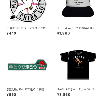
千葉ロッテマリーンズステッカー
チーバくん Surf Chiba：メッシ
15
ュキャップ（Bホワイト）
¥440
¥1,980
【復刻版】ゆとりで走ろう秋田県
JAGUARさん Tシャツ（LEGE
（緑）：ステッカー（大）
ND-B）Black
¥660
¥3,850