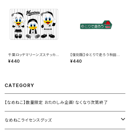
千葉ロッテマリーンズステッカー
【復刻版】ゆとりで走ろう秋田県
10
（緑）：ステッカー
¥440
¥440
CATEGORY
【なめねこ】数量限定 おたのしみ企画！なくなり次第終了
なめねこライセンスグッズ