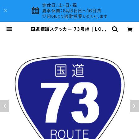
定休日：土・日・祝
夏季休業：8月8日㈯～16日㈰
17日㈪より通常営業いたいします
国道標識ステッカー 73号線 | LOVE
S COMPANY SHOP