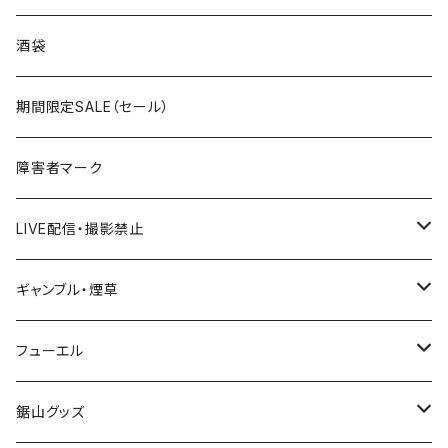
国道300～399号線
ROUTE200～299号線
ROUTE 100～199号線
ROUTE 0～99号線
岩手県
酒袋
国道400～499号線
ROUTE300～399号線
ROUTE 200～299号線
ROUTE 100～199号線
宮城県
期間限定SALE（セール）
国道500～599号線
ROUTE400～499号線
ROUTE 300～399号線
ROUTE 200～299号線
秋田県
障害者マーク
国道600～699号線
ROUTE500～599号線
ROUTE 400～499号線
ROUTE 300～399号線
Tシャツ
山形県
LIVE配信・撮影禁止
国道700～799号線
ROUTE600～699号線
ROUTE 500～599号線
ROUTE 400～499号線
ステッカー
福島県
LIVE配信禁止
ギャンブル・煙草
国道800～899号線
ROUTE700～799号線
ROUTE 600～699号線
ROUTE 500～599号線
茨城県
撮影禁止
ホテルキーホルダー
フューエル
国道900～1000号線
ROUTE800～899号線
ROUTE 700～799号線
ROUTE 600～699号線
栃木県
たばこ・禁煙ステッカー
ステッカー
鋸山グッズ
ROUTE900～1000号線
ROUTE 800～899号線
ROUTE 700～799号線