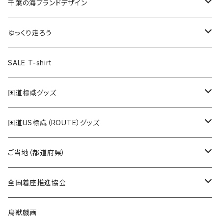
キャップ
キーホルダー
缶バッジ
JAGUARさんコラボグッズ
缶バッジ
キャップ
Tシャツ
千葉の海ブランドデザイン
選手缶バッジ54mm
Tシャツ
トートバッグ
クリアファイル
キーホルダー
サコッシュ
クリアファイル
エコバッグ
キャップ
Tシャツ
ゆっくり走ろう
ステッカー
ランチバッグ
クリアファイル
ホテルキーホルダー
マスク
ステッカー
ステッカー
キャップ
Tシャツ
SALE T-shirt
エコバッグ
モーテルキーホルダー
エコバッグ
モーテルキーホルダー
ホテルキーホルダー
ステッカー
ステッカー
国道標識グッズ
トートバッグ
千葉ロッテマリーンズコラボ
ホテルキーホルダー
ホテルキーホルダー
ステッカー
国道US標識（ROUTE）グッズ
国道0～99号線
トートバッグ
Tシャツ
ステッカー
ご当地（都道府県）
国道100～199号線
ROUTE 0～99号線
キャップ
Tシャツ
北海道
全国着座推進協会
国道200～299号線
ROUTE100～199号線
ROUTE 0～99号線
キャップ
青森県
ステッカー
鳥獣戯画