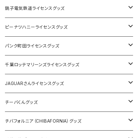
Tシャツ
銚子電気鉄道ライセンスグッズ
キャップ
ステッカー
ピーナツハニーライセンスグッズ
ステッカー
缶バッジ
Tシャツ
パンク町田ライセンスグッズ
缶バッジ
アクリルキーホルダー
キャップ
Tシャツ
千葉ロッテマリーンズライセンスグッズ
ホテルキーホルダー
ホテルキーホルダー
バッグ
キャップ
ステッカー
JAGUARさんライセンスグッズ
ステッカー
クリアファイル
ステッカー
バッグ
缶バッジ
Tシャツ
チーバくんグッズ
ステッカー大
缶バッジ32mm
Tシャツ
缶バッジ
ステッカー
エコバッグ
ステッカー
Tシャツ
チバフォルニア（CHIBAFORNIA）グッズ
選手ステッカー
缶バッジ54mm