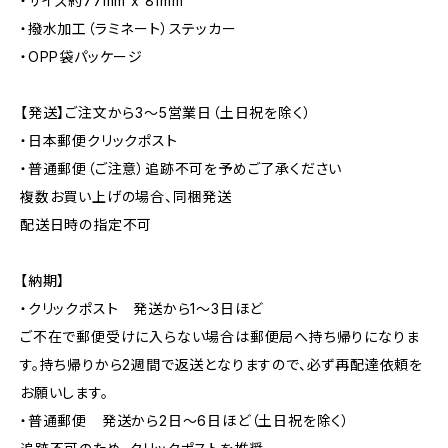
・サイズ約77mm x 81mm
・撥水加工（ラミネート）ステッカー
・OPP袋パッケージ
【発送】ご注文から3〜5営業日（土日祝を除く）
・日本郵便クリックポスト
・普通郵便（ご注意）追跡不可を予めご了承ください
複数お買い上げの場合、同梱発送
配送日時の指定不可
【納期】
・クリックポスト 発送から1〜3日ほど
ご不在で郵便受けに入らない場合は郵便局へ持ち帰りになりま
す。持ち帰りから2週間で返送となりますので、必ず再配達依頼を
お願いします。
・普通郵便 発送から2日〜6日ほど（土日祝を除く）