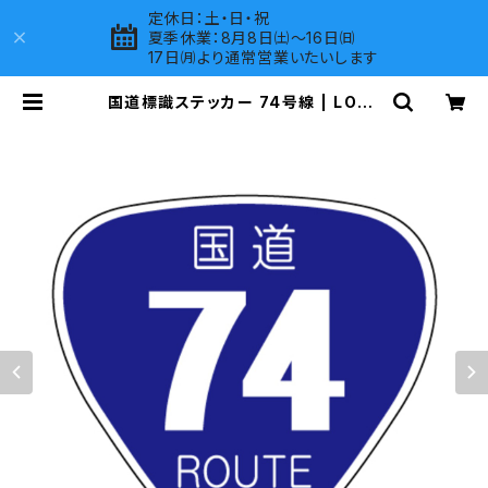
定休日：土・日・祝
夏季休業：8月8日㈯～16日㈰
17日㈪より通常営業いたいします
国道標識ステッカー 74号線 | LOVE
S COMPANY SHOP