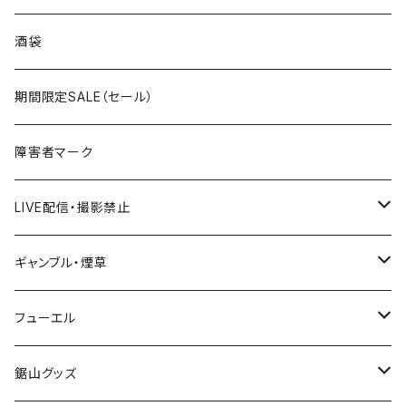
国道300～399号線
ROUTE200～299号線
ROUTE 100～199号線
ROUTE 0～99号線
岩手県
酒袋
国道400～499号線
ROUTE300～399号線
ROUTE 200～299号線
ROUTE 100～199号線
宮城県
期間限定SALE（セール）
国道500～599号線
ROUTE400～499号線
ROUTE 300～399号線
ROUTE 200～299号線
秋田県
障害者マーク
国道600～699号線
ROUTE500～599号線
ROUTE 400～499号線
ROUTE 300～399号線
Tシャツ
山形県
LIVE配信・撮影禁止
国道700～799号線
ROUTE600～699号線
ROUTE 500～599号線
ROUTE 400～499号線
ステッカー
福島県
LIVE配信禁止
ギャンブル・煙草
国道800～899号線
ROUTE700～799号線
ROUTE 600～699号線
ROUTE 500～599号線
茨城県
撮影禁止
ホテルキーホルダー
フューエル
国道900～1000号線
ROUTE800～899号線
ROUTE 700～799号線
ROUTE 600～699号線
栃木県
たばこ・禁煙ステッカー
ステッカー
鋸山グッズ
ROUTE900～1000号線
ROUTE 800～899号線
ROUTE 700～799号線