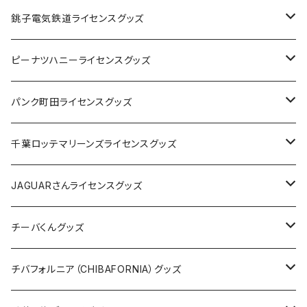
Tシャツ
銚子電気鉄道ライセンスグッズ
キャップ
ステッカー
ピーナツハニーライセンスグッズ
ステッカー
缶バッジ
Tシャツ
パンク町田ライセンスグッズ
缶バッジ
アクリルキーホルダー
キャップ
Tシャツ
千葉ロッテマリーンズライセンスグッズ
ホテルキーホルダー
ホテルキーホルダー
バッグ
キャップ
ステッカー
JAGUARさんライセンスグッズ
ステッカー
クリアファイル
ステッカー
バッグ
缶バッジ
Tシャツ
チーバくんグッズ
ステッカー大
缶バッジ32mm
Tシャツ
缶バッジ
ステッカー
エコバッグ
ステッカー
Tシャツ
チバフォルニア（CHIBAFORNIA）グッズ
選手ステッカー
缶バッジ54mm