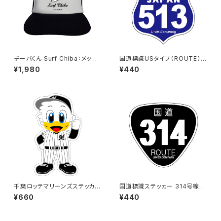
チーバくん Surf Chiba：メッシ
国道標識USタイプ（ROUTE）ス
ュキャップ（Aホワイト）
テッカー 513号線
¥1,980
¥440
千葉ロッテマリーンズステッカー
国道標識ステッカー 314号線
13（大）
（ブラック）
¥660
¥440