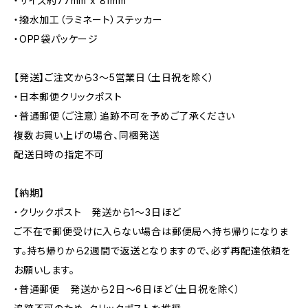
・サイズ約77mm x 81mm
・撥水加工（ラミネート）ステッカー
・OPP袋パッケージ
【発送】ご注文から3〜5営業日（土日祝を除く）
・日本郵便クリックポスト
・普通郵便（ご注意）追跡不可を予めご了承ください
複数お買い上げの場合、同梱発送
配送日時の指定不可
【納期】
・クリックポスト 発送から1〜3日ほど
ご不在で郵便受けに入らない場合は郵便局へ持ち帰りになりま
す。持ち帰りから2週間で返送となりますので、必ず再配達依頼を
お願いします。
・普通郵便 発送から2日〜6日ほど（土日祝を除く）