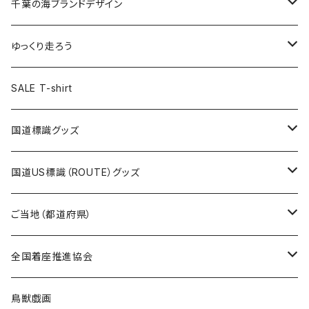
キャップ
キーホルダー
缶バッジ
JAGUARさんコラボグッズ
缶バッジ
キャップ
Tシャツ
千葉の海ブランドデザイン
選手缶バッジ54mm
Tシャツ
トートバッグ
クリアファイル
キーホルダー
サコッシュ
クリアファイル
エコバッグ
キャップ
Tシャツ
ゆっくり走ろう
ステッカー
ランチバッグ
クリアファイル
ホテルキーホルダー
マスク
ステッカー
ステッカー
キャップ
Tシャツ
SALE T-shirt
エコバッグ
モーテルキーホルダー
エコバッグ
モーテルキーホルダー
ホテルキーホルダー
ステッカー
ステッカー
国道標識グッズ
トートバッグ
千葉ロッテマリーンズコラボ
ホテルキーホルダー
ホテルキーホルダー
ステッカー
国道US標識（ROUTE）グッズ
国道0～99号線
トートバッグ
Tシャツ
ステッカー
ご当地（都道府県）
国道100～199号線
ROUTE 0～99号線
キャップ
Tシャツ
北海道
全国着座推進協会
国道200～299号線
ROUTE100～199号線
ROUTE 0～99号線
キャップ
青森県
ステッカー
鳥獣戯画