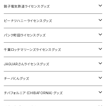
Tシャツ
銚子電気鉄道ライセンスグッズ
キャップ
ステッカー
ピーナツハニーライセンスグッズ
ステッカー
缶バッジ
Tシャツ
パンク町田ライセンスグッズ
缶バッジ
アクリルキーホルダー
キャップ
Tシャツ
千葉ロッテマリーンズライセンスグッズ
ホテルキーホルダー
ホテルキーホルダー
バッグ
キャップ
ステッカー
JAGUARさんライセンスグッズ
ステッカー
クリアファイル
ステッカー
バッグ
缶バッジ
Tシャツ
チーバくんグッズ
ステッカー大
缶バッジ32mm
Tシャツ
缶バッジ
ステッカー
エコバッグ
ステッカー
Tシャツ
チバフォルニア（CHIBAFORNIA）グッズ
選手ステッカー
缶バッジ54mm