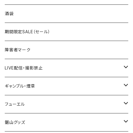
国道300～399号線
ROUTE200～299号線
ROUTE 100～199号線
ROUTE 0～99号線
岩手県
酒袋
国道400～499号線
ROUTE300～399号線
ROUTE 200～299号線
ROUTE 100～199号線
宮城県
期間限定SALE（セール）
国道500～599号線
ROUTE400～499号線
ROUTE 300～399号線
ROUTE 200～299号線
秋田県
障害者マーク
国道600～699号線
ROUTE500～599号線
ROUTE 400～499号線
ROUTE 300～399号線
Tシャツ
山形県
LIVE配信・撮影禁止
国道700～799号線
ROUTE600～699号線
ROUTE 500～599号線
ROUTE 400～499号線
ステッカー
福島県
LIVE配信禁止
ギャンブル・煙草
国道800～899号線
ROUTE700～799号線
ROUTE 600～699号線
ROUTE 500～599号線
茨城県
撮影禁止
ホテルキーホルダー
フューエル
国道900～1000号線
ROUTE800～899号線
ROUTE 700～799号線
ROUTE 600～699号線
栃木県
たばこ・禁煙ステッカー
ステッカー
鋸山グッズ
ROUTE900～1000号線
ROUTE 800～899号線
ROUTE 700～799号線