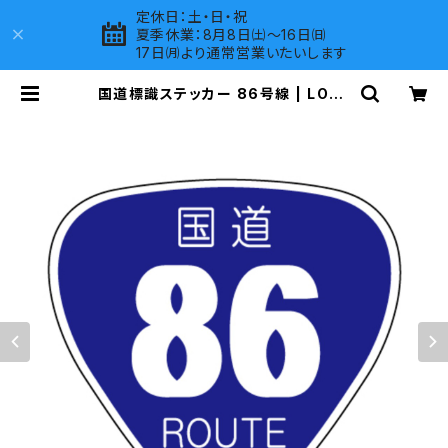
定休日：土・日・祝
夏季休業：8月8日㈯～16日㈰
17日㈪より通常営業いたいします
国道標識ステッカー 86号線 | LOVE
S COMPANY SHOP