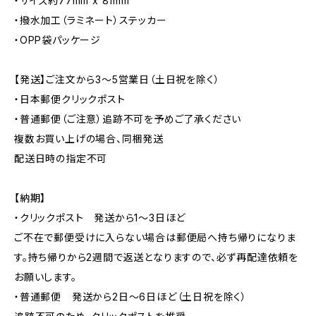
・サイズ約77mm x 81mm
・撥水加工（ラミネート）ステッカー
・OPP袋パッケージ
【発送】ご注文から3〜5営業日（土日祝を除く）
・日本郵便クリックポスト
・普通郵便（ご注意）追跡不可を予めご了承ください
複数お買い上げの場合、同梱発送
配送日時の指定不可
【納期】
・クリックポスト 発送から1〜3日ほど
ご不在で郵便受けに入らない場合は郵便局へ持ち帰りになりま
す。持ち帰りから2週間で返送となりますので、必ず再配達依頼を
お願いします。
・普通郵便 発送から2日〜6日ほど（土日祝を除く）