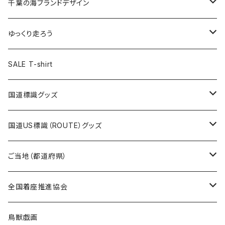
キャップ
キーホルダー
缶バッジ
JAGUARさんコラボグッズ
缶バッジ
キャップ
Tシャツ
千葉の海ブランドデザイン
選手缶バッジ54mm
Tシャツ
トートバッグ
クリアファイル
キーホルダー
サコッシュ
クリアファイル
エコバッグ
キャップ
Tシャツ
ゆっくり走ろう
ステッカー
ランチバッグ
クリアファイル
ホテルキーホルダー
マスク
ステッカー
ステッカー
キャップ
Tシャツ
SALE T-shirt
エコバッグ
モーテルキーホルダー
エコバッグ
モーテルキーホルダー
ホテルキーホルダー
ステッカー
ステッカー
国道標識グッズ
トートバッグ
千葉ロッテマリーンズコラボ
ホテルキーホルダー
ホテルキーホルダー
ステッカー
国道US標識（ROUTE）グッズ
国道0～99号線
トートバッグ
Tシャツ
ステッカー
ご当地（都道府県）
国道100～199号線
ROUTE 0～99号線
キャップ
Tシャツ
北海道
全国着座推進協会
国道200～299号線
ROUTE100～199号線
ROUTE 0～99号線
キャップ
青森県
ステッカー
鳥獣戯画