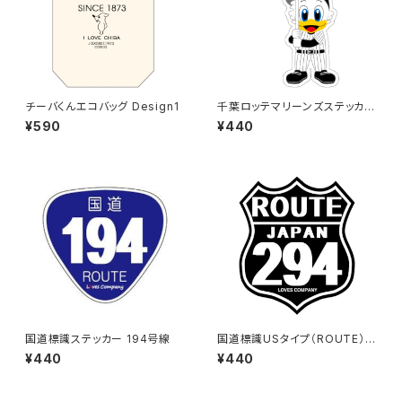
チーバくんエコバッグ Design1
千葉ロッテマリーンズステッカー
12
¥590
¥440
国道標識ステッカー 194号線
国道標識USタイプ（ROUTE）ス
テッカー 294号線（ブラック）
¥440
¥440