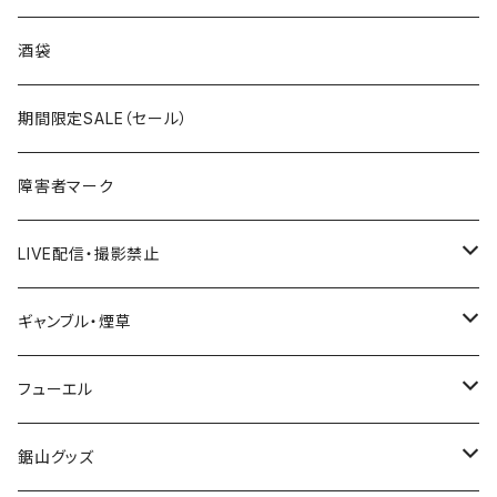
国道300～399号線
ROUTE200～299号線
ROUTE 100～199号線
ROUTE 0～99号線
岩手県
酒袋
国道400～499号線
ROUTE300～399号線
ROUTE 200～299号線
ROUTE 100～199号線
宮城県
期間限定SALE（セール）
国道500～599号線
ROUTE400～499号線
ROUTE 300～399号線
ROUTE 200～299号線
秋田県
障害者マーク
国道600～699号線
ROUTE500～599号線
ROUTE 400～499号線
ROUTE 300～399号線
Tシャツ
山形県
LIVE配信・撮影禁止
国道700～799号線
ROUTE600～699号線
ROUTE 500～599号線
ROUTE 400～499号線
ステッカー
福島県
LIVE配信禁止
ギャンブル・煙草
国道800～899号線
ROUTE700～799号線
ROUTE 600～699号線
ROUTE 500～599号線
茨城県
撮影禁止
ホテルキーホルダー
フューエル
国道900～1000号線
ROUTE800～899号線
ROUTE 700～799号線
ROUTE 600～699号線
栃木県
たばこ・禁煙ステッカー
ステッカー
鋸山グッズ
ROUTE900～1000号線
ROUTE 800～899号線
ROUTE 700～799号線