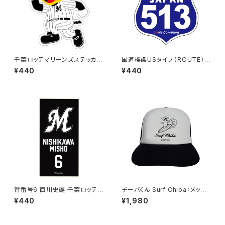
千葉ロッテマリーンズステッカー
国道標識USタイプ（ROUTE）ス
14
テッカー 513号線
¥440
¥440
背番号6 西川史礁 千葉ロッテマ
チーバくん Surf Chiba：メッシ
リーンズ 選手ステッカー（ブラッ
ュキャップ（Bホワイト）
¥440
¥1,980
クB)