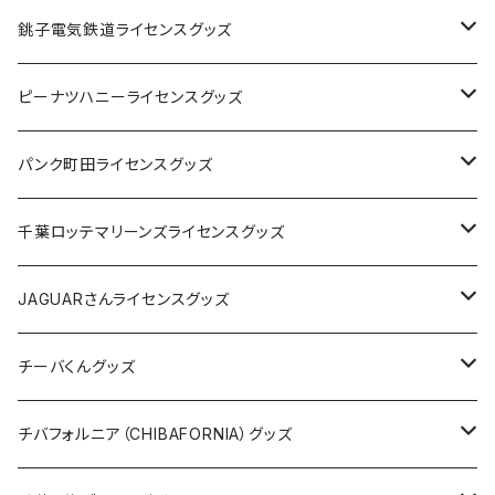
Tシャツ
銚子電気鉄道ライセンスグッズ
キャップ
ステッカー
ピーナツハニーライセンスグッズ
ステッカー
缶バッジ
Tシャツ
パンク町田ライセンスグッズ
缶バッジ
アクリルキーホルダー
キャップ
Tシャツ
千葉ロッテマリーンズライセンスグッズ
ホテルキーホルダー
ホテルキーホルダー
バッグ
キャップ
ステッカー
JAGUARさんライセンスグッズ
ステッカー
クリアファイル
ステッカー
バッグ
缶バッジ
Tシャツ
チーバくんグッズ
ステッカー大
缶バッジ32mm
Tシャツ
缶バッジ
ステッカー
エコバッグ
ステッカー
Tシャツ
チバフォルニア（CHIBAFORNIA）グッズ
選手ステッカー
缶バッジ54mm