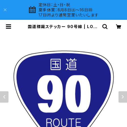
定休日：土・日・祝
夏季休業：8月8日㈯～16日㈰
17日㈪より通常営業いたいします
国道標識ステッカー 90号線 | LOVE
S COMPANY SHOP