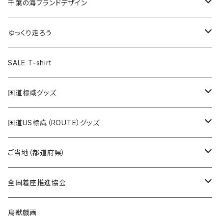
キャップ
キーホルダー
缶バッジ
JAGUARさんコラボグッズ
缶バッジ
キャップ
Tシャツ
千葉の海ブランドデザイン
選手缶バッジ54mm
Tシャツ
トートバッグ
クリアファイル
キーホルダー
サコッシュ
クリアファイル
エコバッグ
キャップ
Tシャツ
ゆっくり走ろう
ステッカー
ランチバッグ
クリアファイル
ホテルキーホルダー
マスク
ステッカー
ステッカー
キャップ
Tシャツ
SALE T-shirt
エコバッグ
モーテルキーホルダー
エコバッグ
モーテルキーホルダー
ホテルキーホルダー
ステッカー
ステッカー
国道標識グッズ
トートバッグ
千葉ロッテマリーンズコラボ
ホテルキーホルダー
ホテルキーホルダー
ステッカー
国道US標識（ROUTE）グッズ
国道0～99号線
トートバッグ
Tシャツ
ステッカー
ご当地（都道府県）
国道100～199号線
ROUTE 0～99号線
キャップ
Tシャツ
北海道
全国着座推進協会
国道200～299号線
ROUTE100～199号線
ROUTE 0～99号線
キャップ
青森県
ステッカー
鳥獣戯画