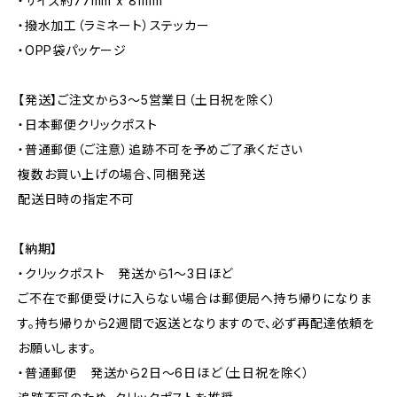
・サイズ約77mm x 81mm
・撥水加工（ラミネート）ステッカー
・OPP袋パッケージ
【発送】ご注文から3〜5営業日（土日祝を除く）
・日本郵便クリックポスト
・普通郵便（ご注意）追跡不可を予めご了承ください
複数お買い上げの場合、同梱発送
配送日時の指定不可
【納期】
・クリックポスト 発送から1〜3日ほど
ご不在で郵便受けに入らない場合は郵便局へ持ち帰りになりま
す。持ち帰りから2週間で返送となりますので、必ず再配達依頼を
お願いします。
・普通郵便 発送から2日〜6日ほど（土日祝を除く）