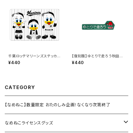
千葉ロッテマリーンズステッカー
【復刻版】ゆとりで走ろう秋田県
10
（緑）：ステッカー
¥440
¥440
CATEGORY
【なめねこ】数量限定 おたのしみ企画！なくなり次第終了
なめねこライセンスグッズ