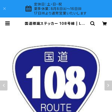
定休日：土・日・祝
夏季休業：8月8日㈯～16日㈰
17日㈪より通常営業いたいします
国道標識ステッカー 108号線 | LOV
ES COMPANY SHOP