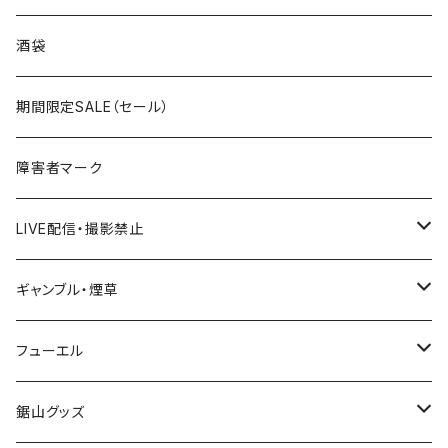
国道300～399号線
ROUTE200～299号線
ROUTE 100～199号線
ROUTE 0～99号線
岩手県
酒袋
国道400～499号線
ROUTE300～399号線
ROUTE 200～299号線
ROUTE 100～199号線
宮城県
期間限定SALE（セール）
国道500～599号線
ROUTE400～499号線
ROUTE 300～399号線
ROUTE 200～299号線
秋田県
障害者マーク
国道600～699号線
ROUTE500～599号線
ROUTE 400～499号線
ROUTE 300～399号線
Tシャツ
山形県
LIVE配信・撮影禁止
国道700～799号線
ROUTE600～699号線
ROUTE 500～599号線
ROUTE 400～499号線
ステッカー
福島県
LIVE配信禁止
ギャンブル・煙草
国道800～899号線
ROUTE700～799号線
ROUTE 600～699号線
ROUTE 500～599号線
茨城県
撮影禁止
ホテルキーホルダー
フューエル
国道900～1000号線
ROUTE800～899号線
ROUTE 700～799号線
ROUTE 600～699号線
栃木県
たばこ・禁煙ステッカー
ステッカー
鋸山グッズ
ROUTE900～1000号線
ROUTE 800～899号線
ROUTE 700～799号線