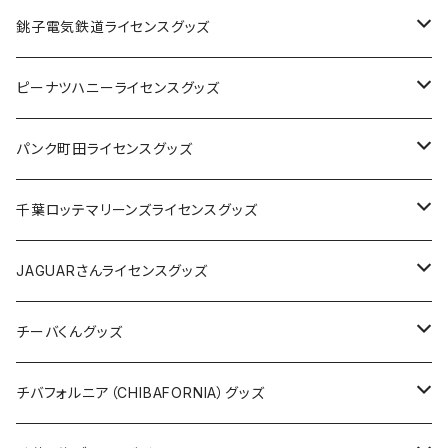
Tシャツ
銚子電気鉄道ライセンスグッズ
キャップ
ステッカー
ピーナツハニーライセンスグッズ
ステッカー
缶バッジ
Tシャツ
パンク町田ライセンスグッズ
缶バッジ
アクリルキーホルダー
キャップ
Tシャツ
千葉ロッテマリーンズライセンスグッズ
ホテルキーホルダー
ホテルキーホルダー
バッグ
キャップ
ステッカー
JAGUARさんライセンスグッズ
ステッカー
クリアファイル
ステッカー
バッグ
缶バッジ
Tシャツ
チーバくんグッズ
ステッカー大
缶バッジ32mm
Tシャツ
缶バッジ
ステッカー
エコバッグ
ステッカー
Tシャツ
チバフォルニア（CHIBAFORNIA）グッズ
選手ステッカー
缶バッジ54mm