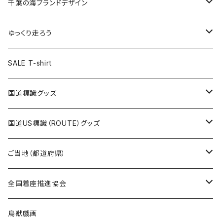
キャップ
キーホルダー
缶バッジ
JAGUARさんコラボグッズ
缶バッジ
キャップ
Tシャツ
千葉の海ブランドデザイン
選手缶バッジ54mm
Tシャツ
トートバッグ
クリアファイル
キーホルダー
サコッシュ
クリアファイル
エコバッグ
キャップ
Tシャツ
ゆっくり走ろう
ステッカー
ランチバッグ
クリアファイル
ホテルキーホルダー
マスク
ステッカー
ステッカー
キャップ
Tシャツ
SALE T-shirt
エコバッグ
モーテルキーホルダー
エコバッグ
モーテルキーホルダー
ホテルキーホルダー
ステッカー
ステッカー
国道標識グッズ
トートバッグ
千葉ロッテマリーンズコラボ
ホテルキーホルダー
ホテルキーホルダー
ステッカー
国道US標識（ROUTE）グッズ
国道0～99号線
トートバッグ
Tシャツ
ステッカー
ご当地（都道府県）
国道100～199号線
ROUTE 0～99号線
キャップ
Tシャツ
北海道
全国着座推進協会
国道200～299号線
ROUTE100～199号線
ROUTE 0～99号線
キャップ
青森県
ステッカー
鳥獣戯画