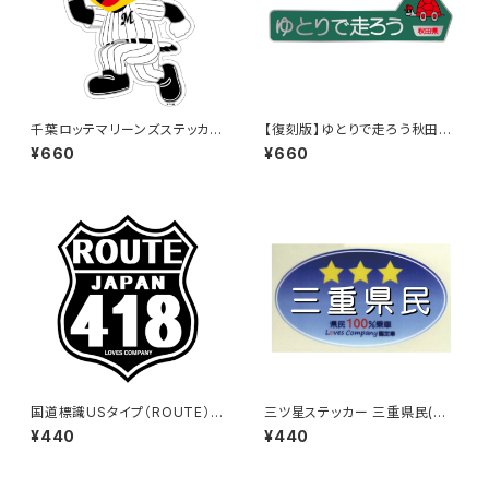
千葉ロッテマリーンズステッカー
【復刻版】ゆとりで走ろう秋田県
14（大）
（緑）：ステッカー（大）
¥660
¥660
国道標識USタイプ（ROUTE）ス
三ツ星ステッカー 三重県民(ブ
テッカー 418号線（ブラック）
ルー)
¥440
¥440