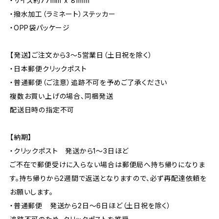
・サイズ約77mm x 81mm
・撥水加工（ラミネート）ステッカー
・OPP袋パッケージ
【発送】ご注文から3〜5営業日（土日祝を除く）
・日本郵便クリックポスト
・普通郵便（ご注意）追跡不可を予めご了承ください
複数お買い上げの場合、同梱発送
配送日時の指定不可
【納期】
・クリックポスト 発送から1〜3日ほど
ご不在で郵便受けに入らない場合は郵便局へ持ち帰りになりま
す。持ち帰りから2週間で返送となりますので、必ず再配達依頼を
お願いします。
・普通郵便 発送から2日〜6日ほど（土日祝を除く）