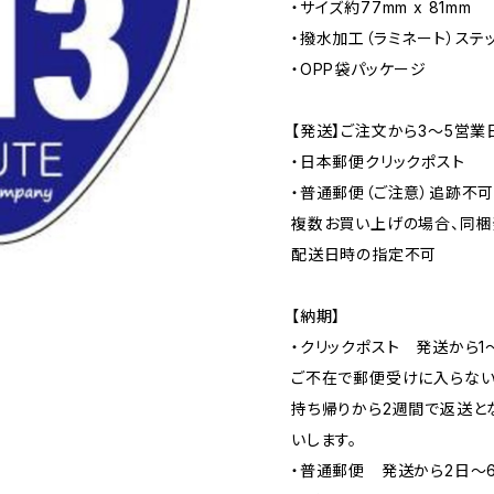
・サイズ約77mm x 81mm
・撥水加工（ラミネート）ステ
・OPP袋パッケージ
【発送】ご注文から3〜5営業
・日本郵便クリックポスト
・普通郵便（ご注意）追跡不
複数お買い上げの場合、同梱
配送日時の指定不可
【納期】
・クリックポスト 発送から1
ご不在で郵便受けに入らない
持ち帰りから2週間で返送と
いします。
・普通郵便 発送から2日〜