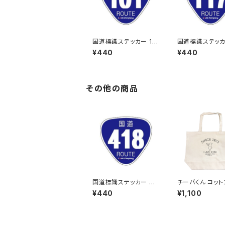
国道標識ステッカー 10
国道標識ステッカー
1号線
7号線
¥440
¥440
その他の商品
国道標識ステッカー 41
チーバくん コットントー
8号線
トバッグ
¥440
¥1,100