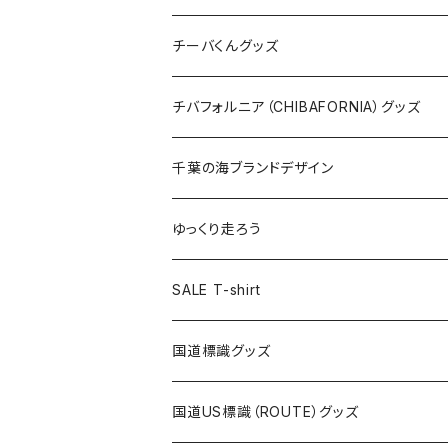
ステッカー
クリアファイル
ステッカー
バッグ
缶バッジ
Tシャツ
チーバくんグッズ
ステッカー大
缶バッジ32mm
Tシャツ
缶バッジ
ステッカー
エコバッグ
ステッカー
Tシャツ
チバフォルニア（CHIBAFORNIA）グッズ
選手ステッカー
缶バッジ54mm
キャップ
キーホルダー
缶バッジ
JAGUARさんコラボグッズ
缶バッジ
キャップ
Tシャツ
千葉の海ブランドデザイン
選手缶バッジ54mm
Tシャツ
トートバッグ
クリアファイル
キーホルダー
サコッシュ
クリアファイル
エコバッグ
キャップ
Tシャツ
ゆっくり走ろう
ステッカー
ランチバッグ
クリアファイル
ホテルキーホルダー
マスク
ステッカー
ステッカー
キャップ
Tシャツ
SALE T-shirt
エコバッグ
モーテルキーホルダー
エコバッグ
モーテルキーホルダー
ホテルキーホルダー
ステッカー
ステッカー
国道標識グッズ
トートバッグ
千葉ロッテマリーンズコラボ
ホテルキーホルダー
ホテルキーホルダー
ステッカー
国道US標識（ROUTE）グッズ