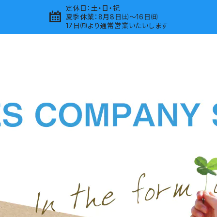
定休日：土・日・祝
夏季休業：8月8日㈯～16日㈰
17日㈪より通常営業いたいします