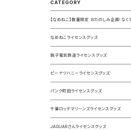
CATEGORY
【なめねこ】数量限定 おたのしみ企画！な
なめねこライセンスグッズ
Tシャツ
銚子電気鉄道ライセンスグッズ
キャップ
ステッカー
ピーナツハニーライセンスグッズ
ステッカー
缶バッジ
Tシャツ
パンク町田ライセンスグッズ
缶バッジ
アクリルキーホルダー
キャップ
Tシャツ
千葉ロッテマリーンズライセンスグッズ
ホテルキーホルダー
ホテルキーホルダー
バッグ
キャップ
ステッカー
JAGUARさんライセンスグッズ