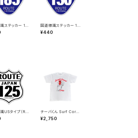
識ステッカー 18
国道標識ステッカー 13
0号線
0
¥440
識USタイプ（RO
チーバくん Surf Cors
ステッカー 125号
t：Tシャツ（White）
0
¥2,750
ワイト）