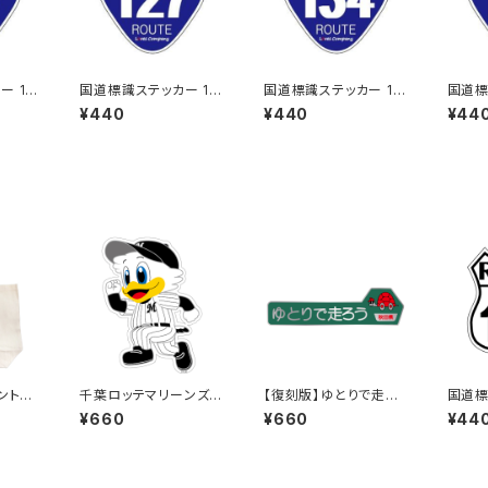
 11
国道標識ステッカー 12
国道標識ステッカー 13
国道標
7号線
4号線
5号線
¥440
¥440
¥44
千葉ロッテマリーンズス
【復刻版】ゆとりで走ろ
国道標
テッカー14（大）
う秋田県（緑）：ステッカ
UTE）
¥660
¥660
¥44
ー（大）
線（ホ