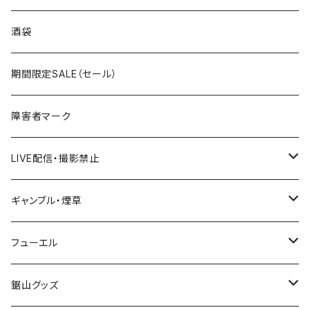
国道300～399号線
ROUTE200～299号線
ROUTE 100～199号線
ROUTE 0～99号線
岩手県
酒袋
国道400～499号線
ROUTE300～399号線
ROUTE 200～299号線
ROUTE 100～199号線
宮城県
期間限定SALE（セール）
国道500～599号線
ROUTE400～499号線
ROUTE 300～399号線
ROUTE 200～299号線
秋田県
障害者マーク
国道600～699号線
ROUTE500～599号線
ROUTE 400～499号線
ROUTE 300～399号線
Tシャツ
山形県
LIVE配信・撮影禁止
国道700～799号線
ROUTE600～699号線
ROUTE 500～599号線
ROUTE 400～499号線
ステッカー
福島県
LIVE配信禁止
ギャンブル・煙草
国道800～899号線
ROUTE700～799号線
ROUTE 600～699号線
ROUTE 500～599号線
茨城県
撮影禁止
ホテルキーホルダー
フューエル
国道900～1000号線
ROUTE800～899号線
ROUTE 700～799号線
ROUTE 600～699号線
栃木県
たばこ・禁煙ステッカー
ステッカー
鋸山グッズ
ROUTE900～1000号線
ROUTE 800～899号線
ROUTE 700～799号線