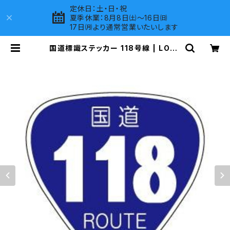
定休日：土・日・祝
夏季休業：8月8日㈯～16日㈰
17日㈪より通常営業いたいします
国道標識ステッカー 118号線 | LOVE
S COMPANY SHOP