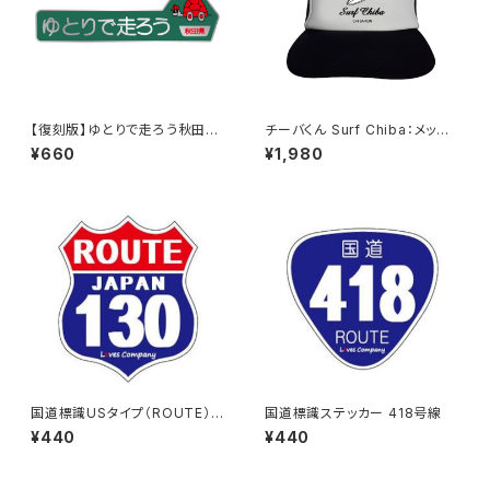
【復刻版】ゆとりで走ろう秋田県
チーバくん Surf Chiba：メッシ
（緑）：ステッカー（大）
ュキャップ（Aホワイト）
¥660
¥1,980
国道標識USタイプ（ROUTE）ス
国道標識ステッカー 418号線
テッカー 130号線
¥440
¥440