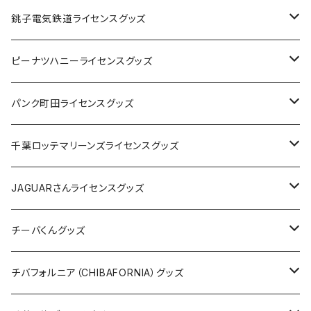
Tシャツ
銚子電気鉄道ライセンスグッズ
キャップ
ステッカー
ピーナツハニーライセンスグッズ
ステッカー
缶バッジ
Tシャツ
パンク町田ライセンスグッズ
缶バッジ
アクリルキーホルダー
キャップ
Tシャツ
千葉ロッテマリーンズライセンスグッズ
ホテルキーホルダー
ホテルキーホルダー
バッグ
キャップ
ステッカー
JAGUARさんライセンスグッズ
ステッカー
クリアファイル
ステッカー
バッグ
缶バッジ
Tシャツ
チーバくんグッズ
ステッカー大
缶バッジ32mm
Tシャツ
缶バッジ
ステッカー
エコバッグ
ステッカー
Tシャツ
チバフォルニア（CHIBAFORNIA）グッズ
選手ステッカー
缶バッジ54mm