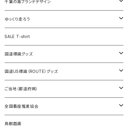
キャップ
キーホルダー
缶バッジ
JAGUARさんコラボグッズ
缶バッジ
キャップ
Tシャツ
千葉の海ブランドデザイン
選手缶バッジ54mm
Tシャツ
トートバッグ
クリアファイル
キーホルダー
サコッシュ
クリアファイル
エコバッグ
キャップ
Tシャツ
ゆっくり走ろう
ステッカー
ランチバッグ
クリアファイル
ホテルキーホルダー
マスク
ステッカー
ステッカー
キャップ
Tシャツ
SALE T-shirt
エコバッグ
モーテルキーホルダー
エコバッグ
モーテルキーホルダー
ホテルキーホルダー
ステッカー
ステッカー
国道標識グッズ
トートバッグ
千葉ロッテマリーンズコラボ
ホテルキーホルダー
ホテルキーホルダー
ステッカー
国道US標識（ROUTE）グッズ
国道0～99号線
トートバッグ
Tシャツ
ステッカー
ご当地（都道府県）
国道100～199号線
ROUTE 0～99号線
キャップ
Tシャツ
北海道
全国着座推進協会
国道200～299号線
ROUTE100～199号線
ROUTE 0～99号線
キャップ
青森県
ステッカー
鳥獣戯画