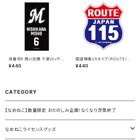
背番号6 西川史礁 千葉ロッテマ
国道標識USタイプ（ROUTE）ス
リーンズ 選手ステッカー（ブラッ
テッカー 115号線
¥440
¥440
クB)
CATEGORY
【なめねこ】数量限定 おたのしみ企画！なくなり次第終了
なめねこライセンスグッズ