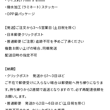
・サイズ約77mm x 81mm
・撥水加工（ラミネート）ステッカー
・OPP袋パッケージ
【発送】ご注文から3〜5営業日（土日祝を除く）
・日本郵便クリックポスト
・普通郵便（ご注意）追跡不可を予めご了承ください
複数お買い上げの場合、同梱発送
配送日時の指定不可
【納期】
・クリックポスト 発送から1〜3日ほど
ご不在で郵便受けに入らない場合は郵便局へ持ち帰りになりま
す。持ち帰りから2週間で返送となりますので、必ず再配達依頼を
お願いします。
・普通郵便 発送から2日〜6日ほど（土日祝を除く）