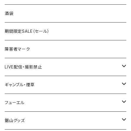
国道300～399号線
ROUTE200～299号線
ROUTE 100～199号線
ROUTE 0～99号線
岩手県
酒袋
国道400～499号線
ROUTE300～399号線
ROUTE 200～299号線
ROUTE 100～199号線
宮城県
期間限定SALE（セール）
国道500～599号線
ROUTE400～499号線
ROUTE 300～399号線
ROUTE 200～299号線
秋田県
障害者マーク
国道600～699号線
ROUTE500～599号線
ROUTE 400～499号線
ROUTE 300～399号線
Tシャツ
山形県
LIVE配信・撮影禁止
国道700～799号線
ROUTE600～699号線
ROUTE 500～599号線
ROUTE 400～499号線
ステッカー
福島県
LIVE配信禁止
ギャンブル・煙草
国道800～899号線
ROUTE700～799号線
ROUTE 600～699号線
ROUTE 500～599号線
茨城県
撮影禁止
ホテルキーホルダー
フューエル
国道900～1000号線
ROUTE800～899号線
ROUTE 700～799号線
ROUTE 600～699号線
栃木県
たばこ・禁煙ステッカー
ステッカー
鋸山グッズ
ROUTE900～1000号線
ROUTE 800～899号線
ROUTE 700～799号線