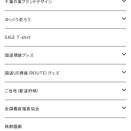
キャップ
キーホルダー
缶バッジ
JAGUARさんコラボグッズ
缶バッジ
キャップ
Tシャツ
千葉の海ブランドデザイン
選手缶バッジ54mm
Tシャツ
トートバッグ
クリアファイル
キーホルダー
サコッシュ
クリアファイル
エコバッグ
キャップ
Tシャツ
ゆっくり走ろう
ステッカー
ランチバッグ
クリアファイル
ホテルキーホルダー
マスク
ステッカー
ステッカー
キャップ
Tシャツ
SALE T-shirt
エコバッグ
モーテルキーホルダー
エコバッグ
モーテルキーホルダー
ホテルキーホルダー
ステッカー
ステッカー
国道標識グッズ
トートバッグ
千葉ロッテマリーンズコラボ
ホテルキーホルダー
ホテルキーホルダー
ステッカー
国道US標識（ROUTE）グッズ
国道0～99号線
トートバッグ
Tシャツ
ステッカー
ご当地（都道府県）
国道100～199号線
ROUTE 0～99号線
キャップ
Tシャツ
北海道
全国着座推進協会
国道200～299号線
ROUTE100～199号線
ROUTE 0～99号線
キャップ
青森県
ステッカー
鳥獣戯画