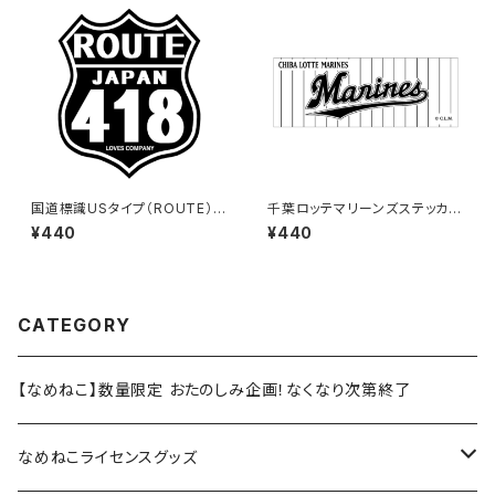
国道標識USタイプ（ROUTE）ス
千葉ロッテマリーンズステッカー
テッカー 418号線（ブラック）
9
¥440
¥440
CATEGORY
【なめねこ】数量限定 おたのしみ企画！なくなり次第終了
なめねこライセンスグッズ