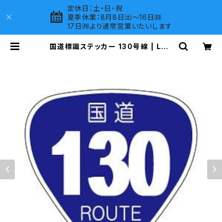
定休日：土・日・祝
夏季休業：8月8日㈯～16日㈰
17日㈪より通常営業いたいします
国道標識ステッカー 130号線 | LOV
ES COMPANY SHOP