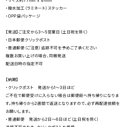
・サイズ約77mm x 81mm
・撥水加工（ラミネート）ステッカー
・OPP袋パッケージ
【発送】ご注文から3〜5営業日（土日祝を除く）
・日本郵便クリックポスト
・普通郵便（ご注意）追跡不可を予めご了承ください
複数お買い上げの場合、同梱発送
配送日時の指定不可
【納期】
・クリックポスト 発送から1〜3日ほど
ご不在で郵便受けに入らない場合は郵便局へ持ち帰りになりま
す。持ち帰りから2週間で返送となりますので、必ず再配達依頼を
お願いします。
・普通郵便 発送から2日〜6日ほど（土日祝を除く）