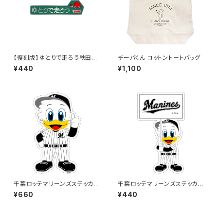
【復刻版】ゆとりで走ろう秋田県
チーバくん コットントートバッグ
（緑）：ステッカー
¥440
¥1,100
千葉ロッテマリーンズステッカー
千葉ロッテマリーンズステッカー
13（大）
12
¥660
¥440