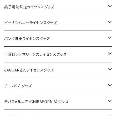
Tシャツ
銚子電気鉄道ライセンスグッズ
キャップ
ステッカー
ピーナツハニーライセンスグッズ
ステッカー
缶バッジ
Tシャツ
パンク町田ライセンスグッズ
缶バッジ
アクリルキーホルダー
キャップ
Tシャツ
千葉ロッテマリーンズライセンスグッズ
ホテルキーホルダー
ホテルキーホルダー
バッグ
キャップ
ステッカー
JAGUARさんライセンスグッズ
ステッカー
クリアファイル
ステッカー
バッグ
缶バッジ
Tシャツ
チーバくんグッズ
ステッカー大
缶バッジ32mm
Tシャツ
缶バッジ
ステッカー
エコバッグ
ステッカー
Tシャツ
チバフォルニア（CHIBAFORNIA）グッズ
選手ステッカー
缶バッジ54mm